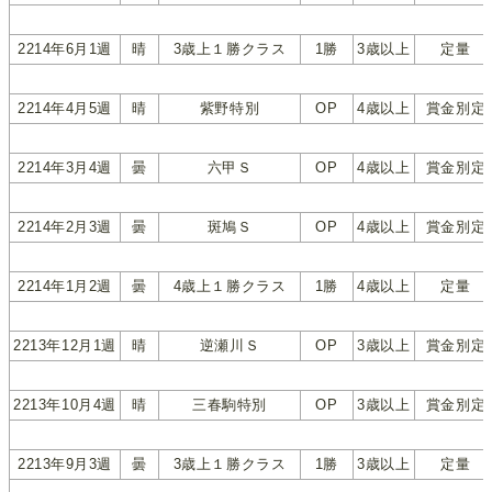
2214年6月1週
晴
3歳上１勝クラス
1勝
3歳以上
定量
2214年4月5週
晴
紫野特別
OP
4歳以上
賞金別定
2214年3月4週
曇
六甲Ｓ
OP
4歳以上
賞金別定
2214年2月3週
曇
斑鳩Ｓ
OP
4歳以上
賞金別定
2214年1月2週
曇
4歳上１勝クラス
1勝
4歳以上
定量
2213年12月1週
晴
逆瀬川Ｓ
OP
3歳以上
賞金別定
2213年10月4週
晴
三春駒特別
OP
3歳以上
賞金別定
2213年9月3週
曇
3歳上１勝クラス
1勝
3歳以上
定量