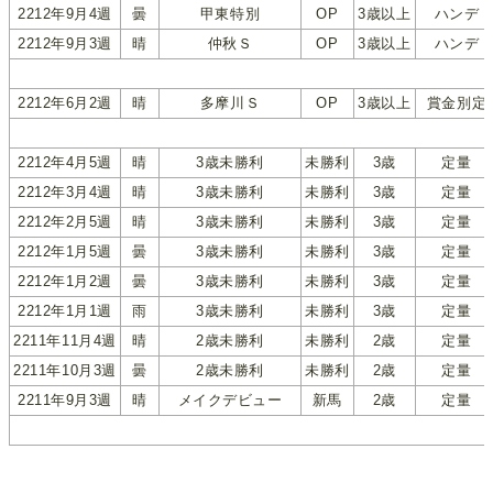
2212年9月4週
曇
甲東特別
OP
3歳以上
ハンデ
2212年9月3週
晴
仲秋Ｓ
OP
3歳以上
ハンデ
2212年6月2週
晴
多摩川Ｓ
OP
3歳以上
賞金別定
2212年4月5週
晴
3歳未勝利
未勝利
3歳
定量
2212年3月4週
晴
3歳未勝利
未勝利
3歳
定量
2212年2月5週
晴
3歳未勝利
未勝利
3歳
定量
2212年1月5週
曇
3歳未勝利
未勝利
3歳
定量
2212年1月2週
曇
3歳未勝利
未勝利
3歳
定量
2212年1月1週
雨
3歳未勝利
未勝利
3歳
定量
2211年11月4週
晴
2歳未勝利
未勝利
2歳
定量
2211年10月3週
曇
2歳未勝利
未勝利
2歳
定量
2211年9月3週
晴
メイクデビュー
新馬
2歳
定量