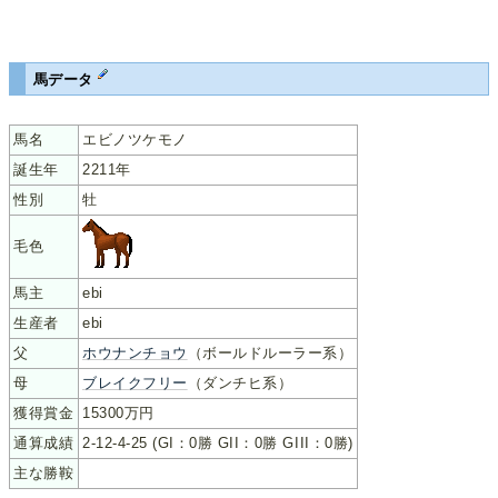
馬データ
馬名
エビノツケモノ
誕生年
2211年
性別
牡
毛色
馬主
ebi
生産者
ebi
父
ホウナンチョウ
（ボールドルーラー系）
母
ブレイクフリー
（ダンチヒ系）
獲得賞金
15300万円
通算成績
2-12-4-25 (GI：0勝 GII：0勝 GIII：0勝)
主な勝鞍