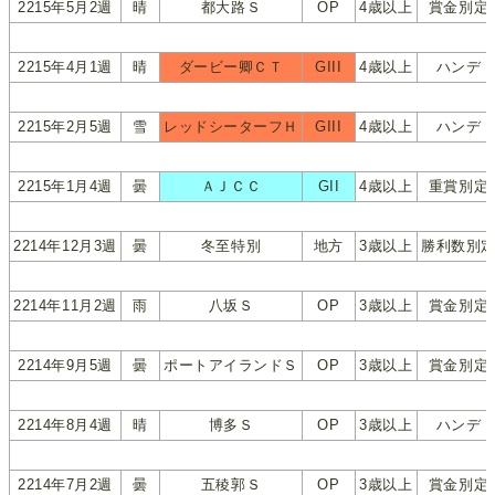
2215年5月2週
晴
都大路Ｓ
OP
4歳以上
賞金別定
2215年4月1週
晴
ダービー卿ＣＴ
GIII
4歳以上
ハンデ
2215年2月5週
雪
レッドシーターフＨ
GIII
4歳以上
ハンデ
2215年1月4週
曇
ＡＪＣＣ
GII
4歳以上
重賞別定
2214年12月3週
曇
冬至特別
地方
3歳以上
勝利数別
2214年11月2週
雨
八坂Ｓ
OP
3歳以上
賞金別定
2214年9月5週
曇
ポートアイランドＳ
OP
3歳以上
賞金別定
2214年8月4週
晴
博多Ｓ
OP
3歳以上
ハンデ
2214年7月2週
曇
五稜郭Ｓ
OP
3歳以上
賞金別定