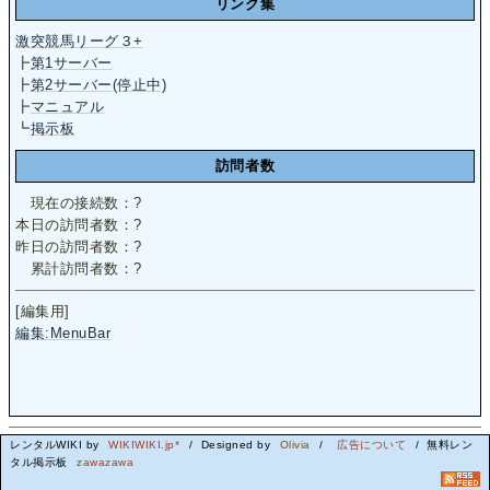
リンク集
激突競馬リーグ３+
┣
第1サーバー
┣
第2サーバー(停止中)
┣
マニュアル
┗
掲示板
訪問者数
現在の接続数：
?
本日の訪問者数：
?
昨日の訪問者数：
?
累計訪問者数：
?
[編集用]
編集:MenuBar
レンタルWIKI by
WIKIWIKI.jp*
/ Designed by
Olivia
/
広告について
/ 無料レン
タル掲示板
zawazawa