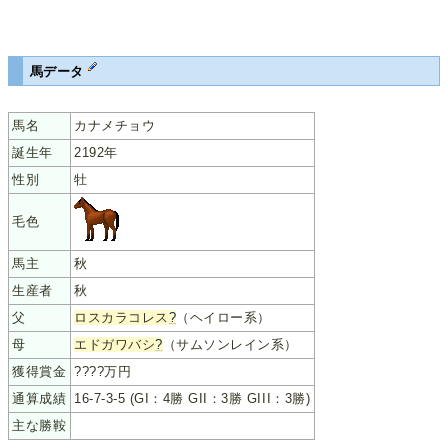
馬データ
馬名
カナメチョウ
誕生年
2192年
性別
牡
毛色
馬主
秋
生産者
秋
父
ロスカラコレス
?
（ヘイロー系）
母
エドガワバシ
?
（サムソンレイン系）
獲得賞金
????万円
通算成績
16-7-3-5 (GI：4勝 GII：3勝 GIII：3勝)
主な勝鞍