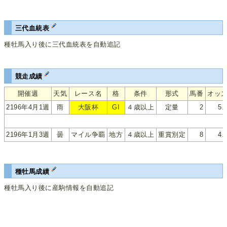
三代血統表
種牡馬入り後に三代血統表を自動追記
競走成績
開催週
天気
レース名
格
条件
形式
馬番
オッ
2196年4月1週
雨
大阪杯
GI
４歳以上
定量
2
5.
2196年1月3週
曇
マイル争覇
地方
４歳以上
重賞別定
8
4.
種牡馬成績
種牡馬入り後に産駒情報を自動追記