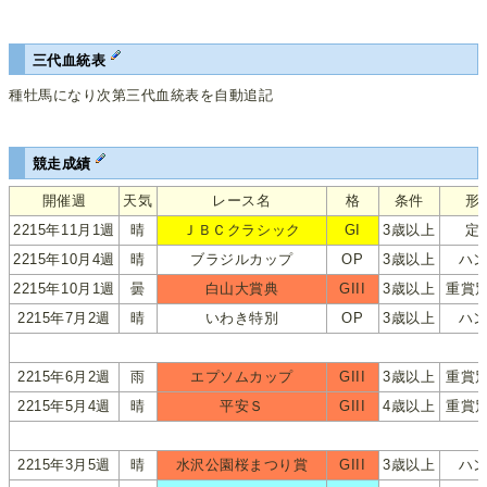
三代血統表
種牡馬になり次第三代血統表を自動追記
競走成績
開催週
天気
レース名
格
条件
形
2215年11月1週
晴
ＪＢＣクラシック
GI
3歳以上
定
2215年10月4週
晴
ブラジルカップ
OP
3歳以上
ハ
2215年10月1週
曇
白山大賞典
GIII
3歳以上
重賞
2215年7月2週
晴
いわき特別
OP
3歳以上
ハ
2215年6月2週
雨
エプソムカップ
GIII
3歳以上
重賞
2215年5月4週
晴
平安Ｓ
GIII
4歳以上
重賞
2215年3月5週
晴
水沢公園桜まつり賞
GIII
3歳以上
ハ