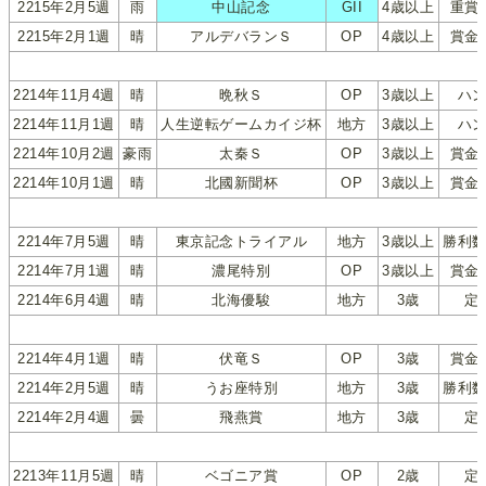
2215年2月5週
雨
中山記念
GII
4歳以上
重賞
2215年2月1週
晴
アルデバランＳ
OP
4歳以上
賞金
2214年11月4週
晴
晩秋Ｓ
OP
3歳以上
ハ
2214年11月1週
晴
人生逆転ゲームカイジ杯
地方
3歳以上
ハ
2214年10月2週
豪雨
太秦Ｓ
OP
3歳以上
賞金
2214年10月1週
晴
北國新聞杯
OP
3歳以上
賞金
2214年7月5週
晴
東京記念トライアル
地方
3歳以上
勝利
2214年7月1週
晴
濃尾特別
OP
3歳以上
賞金
2214年6月4週
晴
北海優駿
地方
3歳
定
2214年4月1週
晴
伏竜Ｓ
OP
3歳
賞金
2214年2月5週
晴
うお座特別
地方
3歳
勝利
2214年2月4週
曇
飛燕賞
地方
3歳
定
2213年11月5週
晴
ベゴニア賞
OP
2歳
定