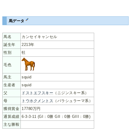
馬データ
馬名
カンセイキャンセル
誕生年
2213年
性別
牡
毛色
馬主
squid
生産者
squid
父
ドストエフスキー
（ニジンスキー系）
母
トウホクメントス
（パラシュラーマ系）
獲得賞金
17780万円
通算成績
6-3-3-11 (GI：0勝 GII：0勝 GIII：0勝)
主な勝鞍