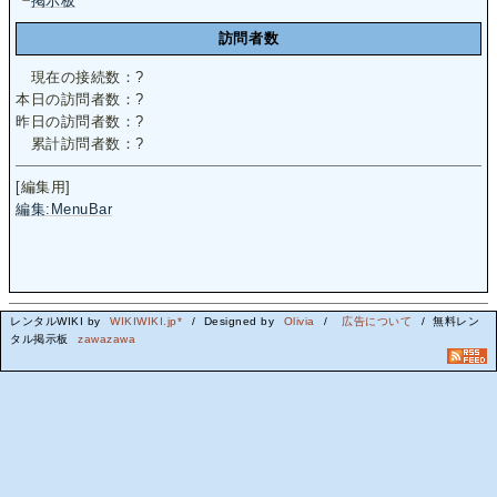
┗
掲示板
訪問者数
現在の接続数：
?
本日の訪問者数：
?
昨日の訪問者数：
?
累計訪問者数：
?
[編集用]
編集:MenuBar
レンタルWIKI by
WIKIWIKI.jp*
/ Designed by
Olivia
/
広告について
/ 無料レン
タル掲示板
zawazawa