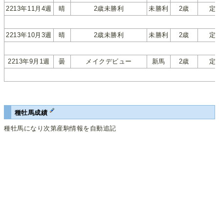
2213年11月4週
晴
2歳未勝利
未勝利
2歳
定
2213年10月3週
晴
2歳未勝利
未勝利
2歳
定
2213年9月1週
曇
メイクデビュー
新馬
2歳
定
種牡馬成績
種牡馬になり次第産駒情報を自動追記