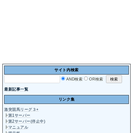
サイト内検索
AND検索
OR検索
最新記事一覧
リンク集
激突競馬リーグ３+
┣
第1サーバー
┣
第2サーバー(停止中)
┣
マニュアル