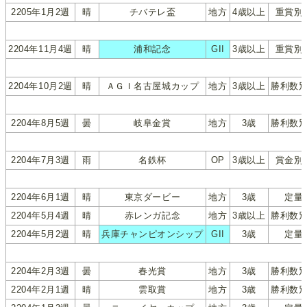
2205年1月2週
晴
チバテレ盃
地方
4歳以上
重賞別
2204年11月4週
晴
浦和記念
GII
3歳以上
重賞別
2204年10月2週
晴
ＡＧＩ名古屋城カップ
地方
3歳以上
勝利数
2204年8月5週
曇
岐阜金賞
地方
3歳
勝利数
2204年7月3週
雨
名鉄杯
OP
3歳以上
賞金別
2204年6月1週
晴
東京ダービー
地方
3歳
定量
2204年5月4週
晴
赤レンガ記念
地方
3歳以上
勝利数
2204年5月2週
晴
兵庫チャンピオンシップ
GII
3歳
定量
2204年2月3週
曇
春光賞
地方
3歳
勝利数
2204年2月1週
晴
雲取賞
地方
3歳
勝利数