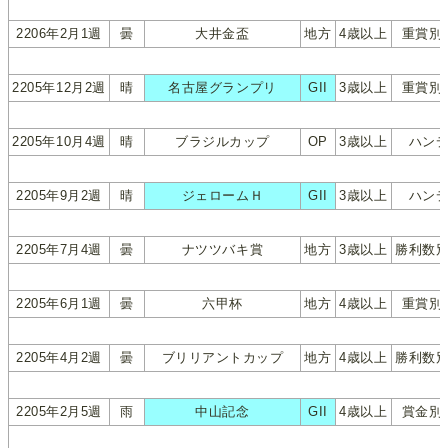
2206年2月1週
曇
大井金盃
地方
4歳以上
重賞別
2205年12月2週
晴
名古屋グランプリ
GII
3歳以上
重賞別
2205年10月4週
晴
ブラジルカップ
OP
3歳以上
ハン
2205年9月2週
晴
ジェロームＨ
GII
3歳以上
ハン
2205年7月4週
曇
ナツツバキ賞
地方
3歳以上
勝利数
2205年6月1週
曇
六甲杯
地方
4歳以上
重賞別
2205年4月2週
曇
ブリリアントカップ
地方
4歳以上
勝利数
2205年2月5週
雨
中山記念
GII
4歳以上
賞金別