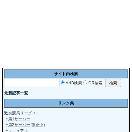
サイト内検索
AND検索
OR検索
最新記事一覧
リンク集
激突競馬リーグ３+
┣
第1サーバー
┣
第2サーバー(停止中)
┣
マニュアル