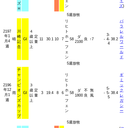
ェ
イ
ズ
ン
ズ
)
Ｈ
5週放牧
リ
パ
ヒ
ラ
2197
川
４
ト
レ
3-
年1
崎
歳
定
ホ
ル
ダ
晴
GI
11
30.1
10
7
58
良
↑7
-
4-
38.2
月4
記
以
量
ー
2100
ワ
4
週
念
上
フ
ー
ェ
ル
ン
ド
5週放牧
チ
ャ
リ
ギ
ン
ヒ
ミ
2196
ピ
３
ト
ッ
5-
年12
オ
歳
定
ホ
不
無
ク
ダ
雨
GI
3
19.4
8
6
58
-
5-
38.4
月1
ン
以
量
ー
1800
良
風
レ
5
週
ズ
上
フ
ガ
カ
ェ
シ
ッ
ン
ー
プ
5週放牧