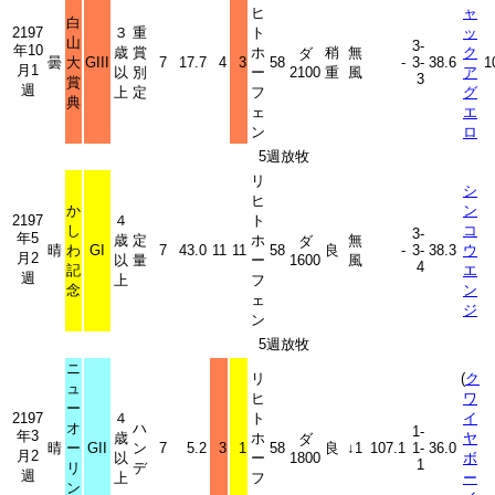
ヒ
ャ
白
2197
３
重
ト
ッ
山
3-
年10
歳
賞
ホ
稍
無
ク
ダ
曇
大
GIII
7
17.7
4
3
58
-
3-
38.6
1
月1
以
別
ー
2100
重
風
ア
3
賞
週
上
定
フ
グ
典
ェ
エ
ン
ロ
5週放牧
リ
シ
ヒ
か
ン
2197
４
ト
し
コ
3-
年5
歳
定
ホ
無
ダ
晴
わ
GI
7
43.0
11
11
58
良
-
3-
38.3
ウ
月2
以
量
ー
1600
風
4
記
エ
週
上
フ
念
ン
ェ
ジ
ン
5週放牧
ニ
リ
(
ク
ュ
ヒ
ワ
ー
2197
４
ト
イ
オ
ハ
1-
年3
歳
ホ
ヤ
ダ
晴
ー
GII
ン
7
5.2
3
1
58
良
↓1
107.1
1-
36.0
月2
以
ー
1800
ボ
1
リ
デ
週
上
フ
ー
ン