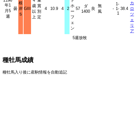
2196
４
重
ト
根
カ
1-
年1
歳
賞
ホ
無
ダ
曇
岸
GIII
4
10.9
4
2
57
良
-
1-
38.4
ロ
月5
以
別
ー
1400
風
1
Ｓ
ツ
週
上
定
フ
ェ
ェ
リ
ン
ア
5週放牧
種牡馬成績
種牡馬入り後に産駒情報を自動追記