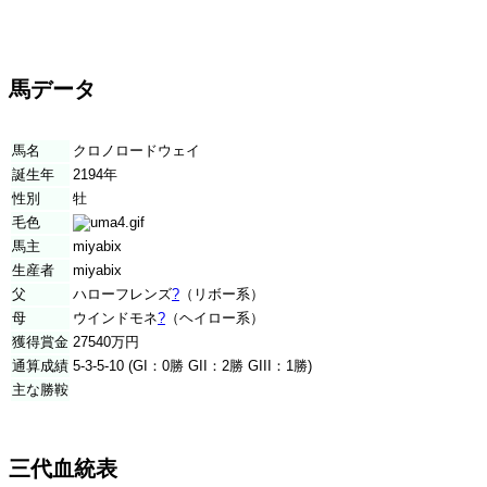
馬データ
馬名
クロノロードウェイ
誕生年
2194年
性別
牡
毛色
馬主
miyabix
生産者
miyabix
父
ハローフレンズ
?
（リボー系）
母
ウインドモネ
?
（ヘイロー系）
獲得賞金
27540万円
通算成績
5-3-5-10 (GI：0勝 GII：2勝 GIII：1勝)
主な勝鞍
三代血統表