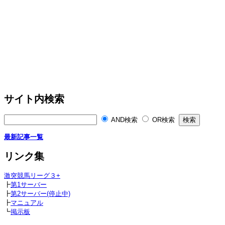
サイト内検索
AND検索
OR検索
最新記事一覧
リンク集
激突競馬リーグ３+
┣
第1サーバー
┣
第2サーバー(停止中)
┣
マニュアル
┗
掲示板