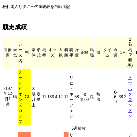
種牡馬入り後に三代血統表を自動追記
競走成績
1
レ
着
開催
天
ー
条
形
馬
オッ
人
着
騎
斤
馬
タイ
通
馬
格
距離
風
3F
(2
週
気
ス
件
式
番
ズ
気
順
手
量
場
ム
過
着
名
馬)
チ
ャ
リ
ト
ン
ヒ
ウ
2197
ピ
３
ト
ホ
6-
年12
オ
歳
定
ホ
無
ク
ダ
晴
GI
11
166.4
12
11
58
良
-
6-
38.2
月1
ン
以
量
ー
1800
風
ロ
7
週
ズ
上
フ
ン
カ
ェ
ド
ッ
ン
ン
プ
5週放牧
リ
ジ