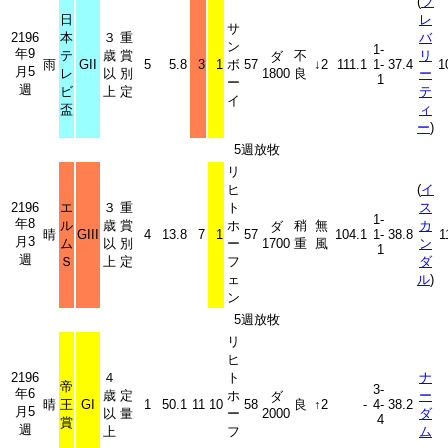
(
フ
日
レ
サ
2196
本
３
重
バ
ン
1-
年9
テ
歳
賞
不
リ
ダ
雨
GII
5
5.8
3
1
ボ
57
↓2
111.1
1-
37.4
1
月5
レ
以
別
1800
良
ー
1
ー
週
ビ
上
定
テ
イ
盃
ィ
ー
)
5週放牧
リ
ヒ
(
イ
2196
エ
３
重
ト
ス
1-
年8
ル
歳
賞
ホ
稍
無
カ
ダ
晴
GIII
4
13.8
7
1
57
104.1
1-
38.8
1
月3
ム
以
別
ー
1700
重
風
ン
1
週
Ｓ
上
定
フ
ダ
ェ
ル
)
ン
5週放牧
リ
ヒ
2196
４
ト
ナ
帝
3-
年6
歳
定
ホ
ー
ダ
晴
王
GI
1
50.1
11
10
58
良
↑2
-
4-
38.2
月5
以
量
ー
2000
ダ
4
賞
週
上
フ
ム