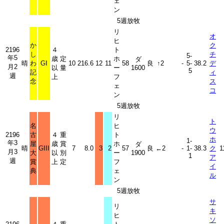
ェ
ン
5週放牧
リ
オ
ヒ
か
ク
2196
４
ト
し
チ
5-
年5
歳
定
ホ
ダ
晴
わ
GI
10
216.6
12
11
58
良
↑2
-
5-
38.2
デ
月2
以
量
ー
1600
5
記
ィ
週
上
フ
念
ス
ェ
コ
ン
5週放牧
リ
ト
名
ヒ
ウ
2196
古
４
重
ト
ホ
1-
年3
屋
歳
賞
ホ
ダ
晴
GIII
7
8.0
3
2
57
良
←2
-
1-
38.3
ク
1
月3
大
以
別
ー
1900
1
ア
週
賞
上
定
フ
イ
典
ェ
ル
ン
5週放牧
サ
リ
キ
ヒ
ソ