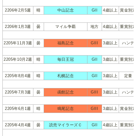
2206年2月5週
晴
中山記念
GII
4歳以上
賞金別
2206年1月3週
曇
マイル争覇
地方
4歳以上
重賞別
2205年11月3週
曇
福島記念
GIII
3歳以上
ハンデ
2205年10月2週
晴
毎日王冠
GII
3歳以上
重賞別
2205年8月4週
晴
札幌記念
GII
3歳以上
定量
2205年7月3週
曇
函館記念
GIII
3歳以上
ハンデ
2205年6月1週
晴
鳴尾記念
GIII
3歳以上
賞金別
2205年4月4週
曇
読売マイラーズＣ
GII
4歳以上
重賞別