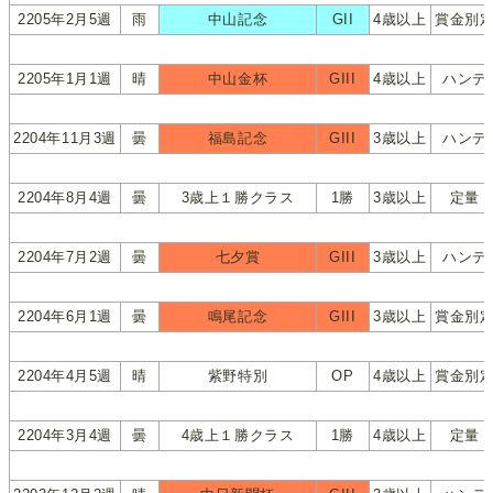
2205年2月5週
雨
中山記念
GII
4歳以上
賞金別
2205年1月1週
晴
中山金杯
GIII
4歳以上
ハンデ
2204年11月3週
曇
福島記念
GIII
3歳以上
ハンデ
2204年8月4週
曇
3歳上１勝クラス
1勝
3歳以上
定量
2204年7月2週
曇
七夕賞
GIII
3歳以上
ハンデ
2204年6月1週
曇
鳴尾記念
GIII
3歳以上
賞金別
2204年4月5週
晴
紫野特別
OP
4歳以上
賞金別
2204年3月4週
曇
4歳上１勝クラス
1勝
4歳以上
定量