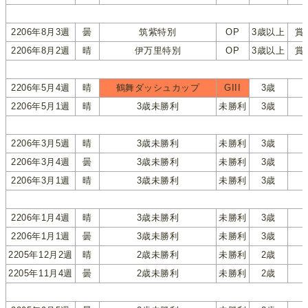
2206年8月3週
曇
筑紫特別
OP
3歳以上
賞
2206年8月2週
晴
伊万里特別
OP
3歳以上
賞
2206年5月4週
晴
鶴舞ダッシュカップ
GIII
3歳
2206年5月1週
晴
3歳未勝利
未勝利
3歳
2206年3月5週
晴
3歳未勝利
未勝利
3歳
2206年3月4週
曇
3歳未勝利
未勝利
3歳
2206年3月1週
晴
3歳未勝利
未勝利
3歳
2206年1月4週
晴
3歳未勝利
未勝利
3歳
2206年1月1週
曇
3歳未勝利
未勝利
3歳
2205年12月2週
晴
2歳未勝利
未勝利
2歳
2205年11月4週
曇
2歳未勝利
未勝利
2歳