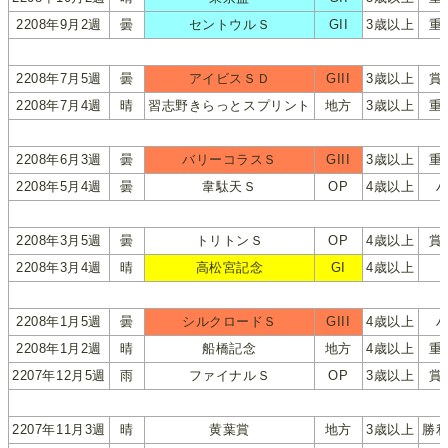
2208年9月2週
曇
セントウルＳ
GII
3歳以上
重
2208年7月5週
曇
アイビスＳＤ
GIII
3歳以上
賞
2208年7月4週
晴
習志野きらっとスプリント
地方
3歳以上
重
2208年6月3週
曇
バリーコラスＳ
GIII
3歳以上
重
2208年5月4週
曇
韋駄天Ｓ
OP
4歳以上
2208年3月5週
曇
トリトンＳ
OP
4歳以上
賞
2208年3月4週
晴
高松宮記念
GI
4歳以上
2208年1月5週
曇
シルクロードＳ
GIII
4歳以上
2208年1月2週
晴
船橋記念
地方
4歳以上
重
2207年12月5週
雨
ファイナルＳ
OP
3歳以上
賞
2207年11月3週
晴
黄葉賞
地方
3歳以上
勝