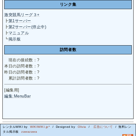
リンク集
激突競馬リーグ３+
┣
第1サーバー
┣
第2サーバー(停止中)
┣
マニュアル
┗
掲示板
訪問者数
現在の接続数：
?
本日の訪問者数：
?
昨日の訪問者数：
?
累計訪問者数：
?
[編集用]
編集:MenuBar
レンタルWIKI by
WIKIWIKI.jp*
/ Designed by
Olivia
/
広告について
/ 無料レン
タル掲示板
zawazawa