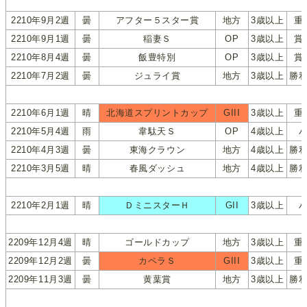
2210年9月2週
曇
アフター５スター賞
地方
3歳以上
重
2210年9月1週
曇
稲妻Ｓ
OP
3歳以上
賞
2210年8月4週
曇
飯豊特別
OP
3歳以上
賞
2210年7月2週
曇
ジュライ賞
地方
3歳以上
勝
2210年6月1週
晴
北海道スプリントカップ
GIII
3歳以上
重
2210年5月4週
雨
韋駄天Ｓ
OP
4歳以上
2210年4月3週
曇
東海クラウン
地方
4歳以上
勝
2210年3月5週
晴
春風ダッシュ
地方
4歳以上
勝
2210年2月1週
晴
ＤミニスターＨ
GII
3歳以上
2209年12月4週
晴
ゴールドカップ
地方
3歳以上
重
2209年12月2週
曇
カペラＳ
GIII
3歳以上
重
2209年11月3週
曇
黄葉賞
地方
3歳以上
勝