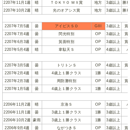
2207年11月1週
晴
ＴＯＫＹＯ ＭＸ賞
地方
3歳以上
勝
2207年10月2週
晴
光のオアシス賞
地方
3歳以上
勝
2207年7月5週
曇
アイビスＳＤ
GIII
3歳以上
賞
2207年7月4週
曇
閃光特別
OP
3歳以上
賞
2207年6月3週
曇
箕面特別
OP
3歳以上
賞
2207年5月4週
晴
韋駄天Ｓ
OP
4歳以上
2207年3月5週
曇
トリトンＳ
OP
4歳以上
賞
2207年2月4週
晴
4歳上１勝クラス
1勝
4歳以上
2207年2月3週
曇
周防灘特別
OP
4歳以上
賞
2207年1月5週
曇
4歳上１勝クラス
1勝
4歳以上
2206年11月2週
晴
京洛Ｓ
OP
3歳以上
2206年11月1週
曇
3歳上１勝クラス
1勝
3歳以上
2206年10月2週
豪雨
3歳上１勝クラス
1勝
3歳以上
2206年9月4週
曇
ながつきＳ
OP
3歳以上
賞