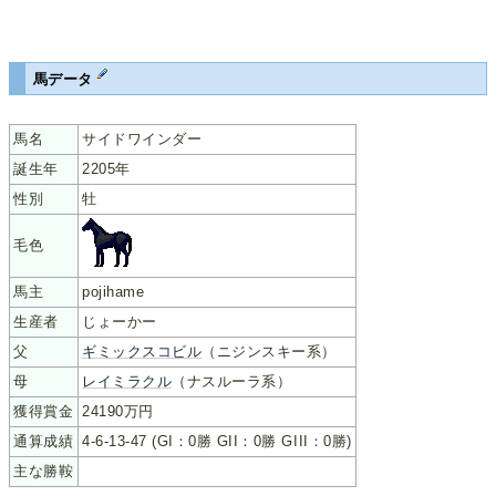
馬データ
馬名
サイドワインダー
誕生年
2205年
性別
牡
毛色
馬主
pojihame
生産者
じょーかー
父
ギミックスコビル
（ニジンスキー系）
母
レイミラクル
（ナスルーラ系）
獲得賞金
24190万円
通算成績
4-6-13-47 (GI：0勝 GII：0勝 GIII：0勝)
主な勝鞍