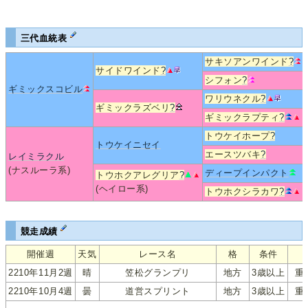
三代血統表
サキソアンワインド
?
サイドワインド
?
シフォン
?
ギミックスコビル
ワリウネクル
?
ギミックラズベリ
?
ギミックラプティ
?
トウケイホープ
?
トウケイニセイ
エースツバキ
?
レイミラクル
(ナスルーラ系)
ディープインパクト
トウホクアレグリア
?
(ヘイロー系)
トウホクシラカワ
?
競走成績
開催週
天気
レース名
格
条件
2210年11月2週
晴
笠松グランプリ
地方
3歳以上
重
2210年10月4週
曇
道営スプリント
地方
3歳以上
重