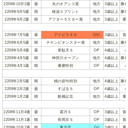
2209年10月2週
曇
光のオアシス賞
地方
3歳以上
勝
2209年9月5週
雨
穂波スプリント
地方
3歳以上
勝
2209年9月2週
晴
アフター５スター賞
地方
3歳以上
重
2209年7月5週
曇
アイビスＳＤ
GIII
3歳以上
賞
2209年6月5週
晴
チヤンピオンスター賞
地方
3歳以上
勝
2209年5月4週
曇
韋駄天Ｓ
OP
4歳以上
2209年4月5週
晴
神田川オープン
地方
4歳以上
勝
2209年4月1週
晴
播磨特別
OP
4歳以上
2209年2月5週
晴
桃の節句特別
地方
4歳以上
勝
2209年2月2週
曇
すばるＳ
OP
4歳以上
2209年1月2週
晴
船橋記念
地方
4歳以上
重
2208年11月4週
曇
霜月Ｓ
OP
3歳以上
賞
2208年11月1週
晴
長岡京Ｓ
OP
3歳以上
賞
2208年10月2週
晴
東京盃
GII
3歳以上
重