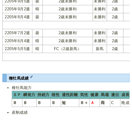
2205年9月5週
曇
2歳未勝利
未勝利
2歳
2205年9月2週
晴
2歳未勝利
未勝利
2歳
2205年8月4週
曇
2歳未勝利
未勝利
2歳
2205年7月2週
曇
2歳未勝利
未勝利
2歳
2205年6月4週
晴
2歳未勝利
未勝利
2歳
2205年5月5週
晴
FC（2歳新馬）
新馬
2歳
種牡馬成績
種牡馬能力
ＳＰ
瞬発力
持続力
根性
適性距離
気性
健康
馬場
遺伝
成長
Ｂ
Ｂ
Ｂ
Ｂ
短
Ｂ＋
Ａ
両
C
晩成
産駒成績