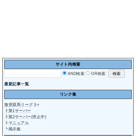
サイト内検索
AND検索
OR検索
最新記事一覧
リンク集
激突競馬リーグ３+
┣
第1サーバー
┣
第2サーバー(停止中)
┣
マニュアル
┗
掲示板