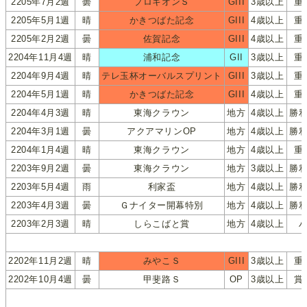
2205年7月2週
曇
プロキオンＳ
GIII
3歳以上
重
2205年5月1週
晴
かきつばた記念
GIII
4歳以上
重
2205年2月2週
曇
佐賀記念
GIII
4歳以上
重
2204年11月4週
晴
浦和記念
GII
3歳以上
重
2204年9月4週
晴
テレ玉杯オーバルスプリント
GIII
3歳以上
重
2204年5月1週
晴
かきつばた記念
GIII
4歳以上
重
2204年4月3週
晴
東海クラウン
地方
4歳以上
勝
2204年3月1週
曇
アクアマリンOP
地方
4歳以上
勝
2204年1月4週
晴
東海クラウン
地方
4歳以上
重
2203年9月2週
曇
東海クラウン
地方
3歳以上
勝
2203年5月4週
雨
利家盃
地方
4歳以上
勝
2203年4月3週
曇
Ｇナイター開幕特別
地方
4歳以上
勝
2203年2月3週
晴
しらこばと賞
地方
4歳以上
2202年11月2週
晴
みやこＳ
GIII
3歳以上
重
2202年10月4週
曇
甲斐路Ｓ
OP
3歳以上
賞