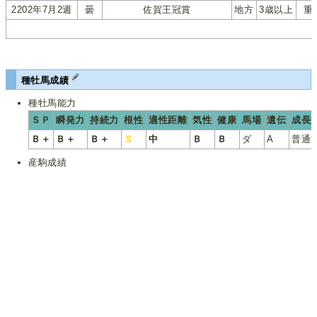
2202年7月2週
曇
佐賀王冠賞
地方
3歳以上
重
種牡馬成績
種牡馬能力
ＳＰ
瞬発力
持続力
根性
適性距離
気性
健康
馬場
遺伝
成長
Ｂ＋
Ｂ＋
Ｂ＋
Ｓ
中
Ｂ
Ｂ
ダ
A
普通
産駒成績