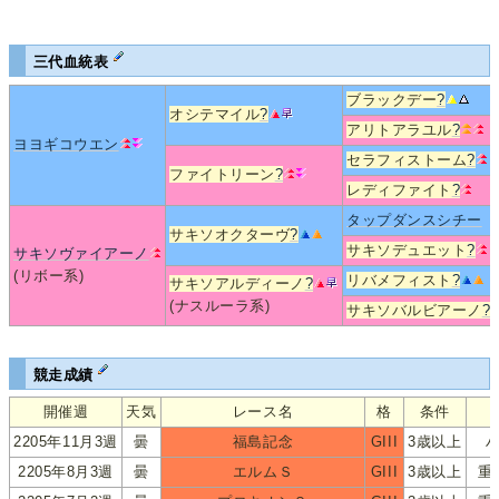
三代血統表
ブラックデー
?
オシテマイル
?
アリトアラユル
?
ヨヨギコウエン
セラフィストーム
?
ファイトリーン
?
レディファイト
?
タップダンスシチー
サキソオクターヴ
?
サキソデュエット
?
サキソヴァイアーノ
(リボー系)
リバメフィスト
?
サキソアルディーノ
?
(ナスルーラ系)
サキソバルビアーノ
?
競走成績
開催週
天気
レース名
格
条件
2205年11月3週
曇
福島記念
GIII
3歳以上
2205年8月3週
曇
エルムＳ
GIII
3歳以上
重