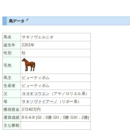
馬データ
馬名
サキソヴェルニオ
誕生年
2201年
性別
牡
毛色
馬主
ビューティボム
生産者
ビューティボム
父
ヨヨギコウエン
（アヤノロリエル系）
母
サキソヴァイアーノ
（リボー系）
獲得賞金
27240万円
通算成績
8-5-4-9 (GI：0勝 GII：0勝 GIII：2勝)
主な勝鞍