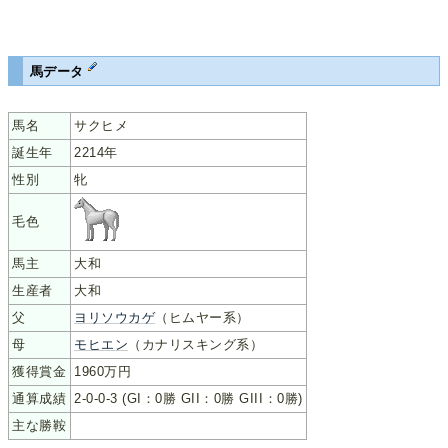
馬データ
馬名
サクヒメ
誕生年
2214年
性別
牝
毛色
馬主
大和
生産者
大和
父
ヨリソウカゲ
（ヒムヤー系）
母
モヒエン
（カナリスキング系）
獲得賞金
1960万円
通算成績
2-0-0-3 (GI：0勝 GII：0勝 GIII：0勝)
主な勝鞍