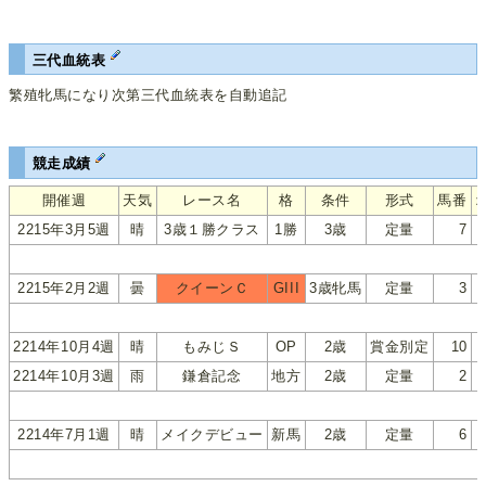
三代血統表
繁殖牝馬になり次第三代血統表を自動追記
競走成績
開催週
天気
レース名
格
条件
形式
馬番
2215年3月5週
晴
3歳１勝クラス
1勝
3歳
定量
7
2215年2月2週
曇
クイーンＣ
GIII
3歳牝馬
定量
3
2214年10月4週
晴
もみじＳ
OP
2歳
賞金別定
10
2214年10月3週
雨
鎌倉記念
地方
2歳
定量
2
2214年7月1週
晴
メイクデビュー
新馬
2歳
定量
6