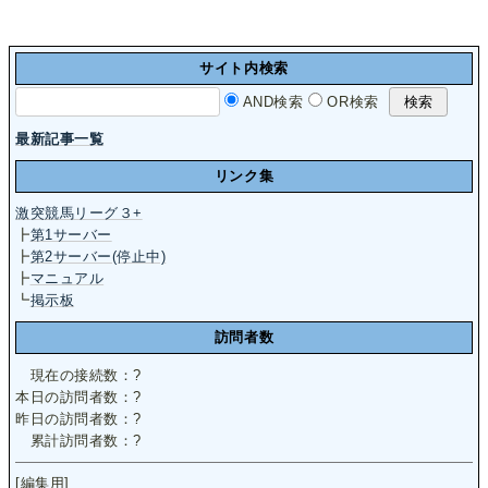
サイト内検索
AND検索
OR検索
最新記事一覧
リンク集
激突競馬リーグ３+
┣
第1サーバー
┣
第2サーバー(停止中)
┣
マニュアル
┗
掲示板
訪問者数
現在の接続数：
?
本日の訪問者数：
?
昨日の訪問者数：
?
累計訪問者数：
?
[編集用]