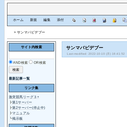
[
ホーム
|
新規
|
編集
|
添付
]
> サンマバビデブー
サイト内検索
サンマバビデブー
Last-modified: 2022-10-10 (月) 16:41:52
AND検索
OR検索
最新記事一覧
リンク集
激突競馬リーグ３+
┣
第1サーバー
┣
第2サーバー(停止中)
┣
マニュアル
┗
掲示板