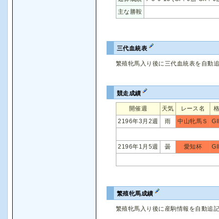
主な勝鞍
三代血統表
繁殖牝馬入り後に三代血統表を自動
競走成績
開催週
天気
レース名
2196年3月2週
雨
中山牝馬Ｓ
GII
2196年1月5週
曇
愛知杯
GII
繁殖牝馬成績
繁殖牝馬入り後に産駒情報を自動追