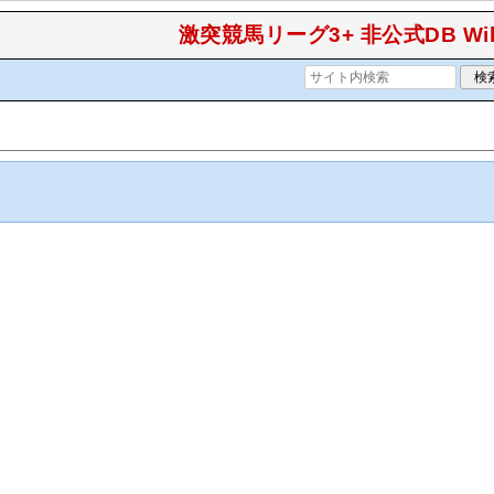
激突競馬リーグ3+ 非公式DB Wik