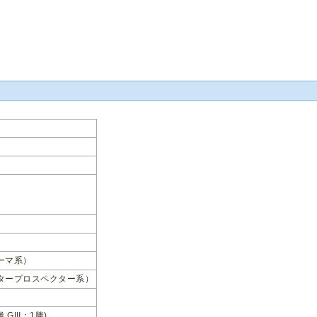
ーマ系）
タープロスペクター系）
勝 GIII：1勝)