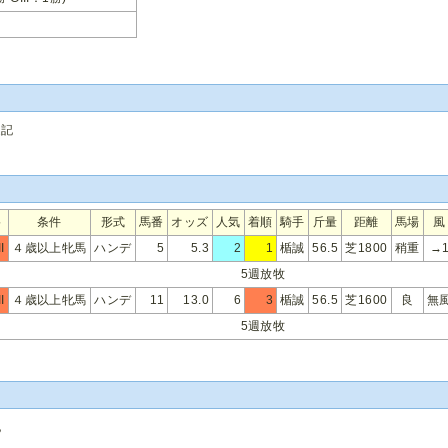
追記
格
条件
形式
馬番
オッズ
人気
着順
騎手
斤量
距離
馬場
風
I
４歳以上牝馬
ハンデ
5
5.3
2
1
楯誠
56.5
芝1800
稍重
→
5週放牧
I
４歳以上牝馬
ハンデ
11
13.0
6
3
楯誠
56.5
芝1600
良
無
5週放牧
記