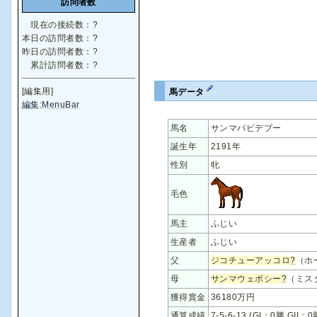
訪問者数
現在の接続数：
?
本日の訪問者数：
?
昨日の訪問者数：
?
累計訪問者数：
?
[編集用]
馬データ
編集:MenuBar
馬名
サンマバビデブー
誕生年
2191年
性別
牝
毛色
馬主
ふじい
生産者
ふじい
父
ジコチューアッコロ
?
（ホ
母
サンマウェボシー
?
（ミス
獲得賞金
36180万円
通算成績
7-5-6-13 (GI：0勝 GII：0