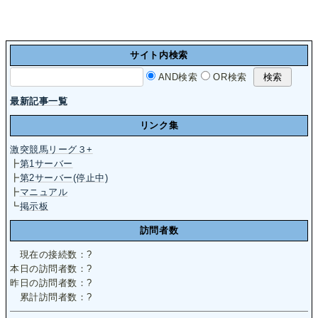
サイト内検索
AND検索
OR検索
最新記事一覧
リンク集
激突競馬リーグ３+
┣
第1サーバー
┣
第2サーバー(停止中)
┣
マニュアル
┗
掲示板
訪問者数
現在の接続数：
?
本日の訪問者数：
?
昨日の訪問者数：
?
累計訪問者数：
?