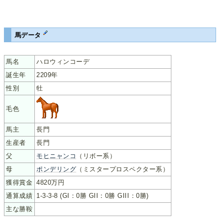
馬データ
馬名
ハロウィンコーデ
誕生年
2209年
性別
牡
毛色
馬主
長門
生産者
長門
父
モヒニャンコ
（リボー系）
母
ポンデリング
（ミスタープロスペクター系）
獲得賞金
4820万円
通算成績
1-3-3-8 (GI：0勝 GII：0勝 GIII：0勝)
主な勝鞍