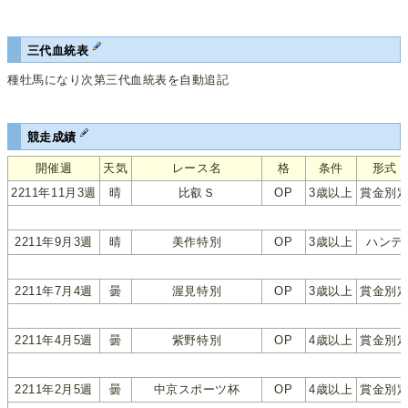
三代血統表
種牡馬になり次第三代血統表を自動追記
競走成績
開催週
天気
レース名
格
条件
形式
2211年11月3週
晴
比叡Ｓ
OP
3歳以上
賞金別
2211年9月3週
晴
美作特別
OP
3歳以上
ハンデ
2211年7月4週
曇
渥見特別
OP
3歳以上
賞金別
2211年4月5週
曇
紫野特別
OP
4歳以上
賞金別
2211年2月5週
曇
中京スポーツ杯
OP
4歳以上
賞金別