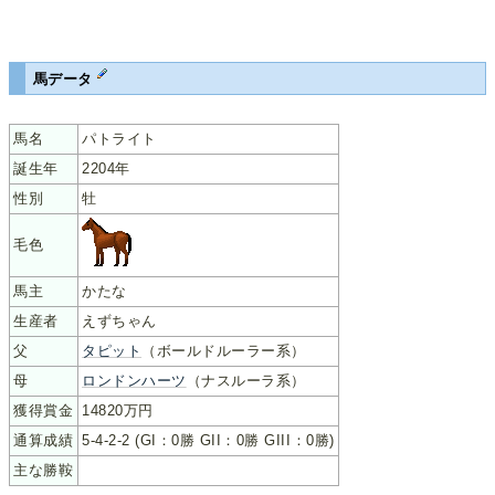
馬データ
馬名
パトライト
誕生年
2204年
性別
牡
毛色
馬主
かたな
生産者
えずちゃん
父
タピット
（ボールドルーラー系）
母
ロンドンハーツ
（ナスルーラ系）
獲得賞金
14820万円
通算成績
5-4-2-2 (GI：0勝 GII：0勝 GIII：0勝)
主な勝鞍