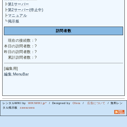
┣
第1サーバー
┣
第2サーバー(停止中)
┣
マニュアル
┗
掲示板
訪問者数
現在の接続数：
?
本日の訪問者数：
?
昨日の訪問者数：
?
累計訪問者数：
?
[編集用]
編集:MenuBar
レンタルWIKI by
WIKIWIKI.jp*
/ Designed by
Olivia
/
広告について
/ 無料レン
タル掲示板
zawazawa