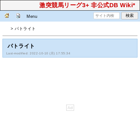
激突競馬リーグ3+ 非公式DB Wiki*
Menu
> パトライト
パトライト
Last-modified: 2022-10-10 (月) 17:55:34