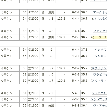
今岡ケン
56
ダ2500
良
無風
-
6-2-2
36.6
アークト
今岡ケン
54
ダ2000
良
←1
125.2
4-4-4
36.7
(
バリスタ
今岡ケン
55
芝2500
良
→3
-
7-4-4
35.3
ファンタ
今岡ケン
53
ダ2200
良
無風
139.2
2-2-3
36.7
(
ケージー
今岡ケン
54
ダ2600
良
↓1
-
6-4-4
37.1
タカナワ
今岡ケン
55
芝2000
良
↓9
-
4-3-1
35.7
シルルレ
今岡ケン
53
芝2200
良
→7
132.2
2-2-2
35.7
(
マチノナン
今岡ケン
53
芝2000
良
←6
-
6-3-3
35.7
ワラビマ
今岡ケン
52
芝2000
良
→7
120.2
5-4-4
35.6
(
アウトラフ
今岡ケン
51
芝2000
良
←2
-
5-4-3
35.6
シラハコル
今岡ケン
50
芝2200
良
↓1
-
4-3-3
35.6
シラハフリ
今岡ケン
52
ダ1900
良
無風
-
9-8-8
36.4
ヴィアデ