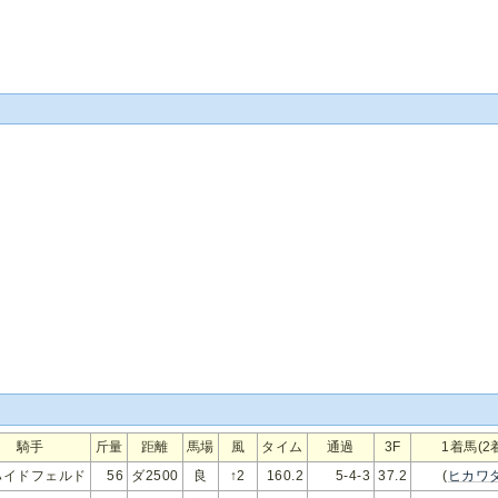
騎手
斤量
距離
馬場
風
タイム
通過
3F
1着馬(2
ハイドフェルド
56
ダ2500
良
↑2
160.2
5-4-3
37.2
(
ヒカワ