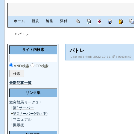
[
ホーム
|
新規
|
編集
|
添付
]
> パトレ
サイト内検索
パトレ
Last-modified: 2022-10-31 (月) 00:36:49
AND検索
OR検索
最新記事一覧
リンク集
激突競馬リーグ３+
┣
第1サーバー
┣
第2サーバー(停止中)
┣
マニュアル
┗
掲示板