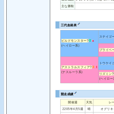
主な勝鞍
三代血統表
ステイゴ
ビルドモンスター
?
(ヘイロー系)
プライベ
トウケイ
アストラルスフィア
?
(ナスルーラ系)
リズミン
?
(ヘイロー
競走成績
開催週
天気
レ
2205年4月5週
晴
オグリキ