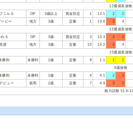
12週成長放牧
プニルＳ
OP
3歳以上
賞金別定
1
12.1
2
2
ダービー
地方
3歳
定量
1
10.0
3
4
15週成長放牧
みれＳ
OP
3歳
賞金別定
3
10.3
3
3
燕賞
地方
3歳
定量
10
14.2
3
4
15週成長放牧
未勝利
未勝利
2歳
定量
9
1.1
1
1
6週放牧
未勝利
未勝利
2歳
定量
4
4.1
2
3
デビュー
新馬
2歳
定量
7
4.9
3
3
能力試験 51.6-13