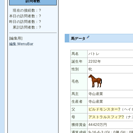
訪問者数
現在の接続数：
?
本日の訪問者数：
?
昨日の訪問者数：
?
累計訪問者数：
?
[編集用]
馬データ
編集:MenuBar
馬名
パトレ
誕生年
2202年
性別
牝
毛色
馬主
寺山産業
生産者
寺山産業
父
ビルドモンスター
?
（ヘイ
母
アストラルスフィア
?
（ナ
獲得賞金
44420万円
通算成績
9-16-6-3 (GI：0勝 GII：0