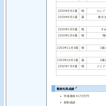
2203年6月2週
晴
スレイ
2203年6月1週
曇
東京
2203年2月5週
晴
す
2203年2月4週
晴
飛
2202年11月3週
晴
2歳
2202年10月1週
曇
2歳
2202年7月4週
晴
メイク
繁殖牝馬成績
市場価格 6170万円
産駒成績