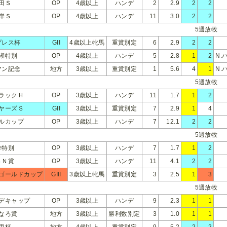
田Ｓ
OP
4歳以上
ハンデ
2
2.9
2
2
岸Ｓ
OP
4歳以上
ハンデ
11
3.0
2
2
5週放牧
プレス杯
GII
4歳以上牝馬
重賞別定
6
2.9
2
2
湖特別
OP
4歳以上
ハンデ
5
2.8
1
2
N.
マン記念
地方
3歳以上
重賞別定
1
5.6
4
1
N.
5週放牧
ラックＨ
OP
3歳以上
ハンデ
11
1.7
1
2
ヤーズＳ
GII
3歳以上
重賞別定
7
2.9
1
4
ルカップ
OP
3歳以上
ハンデ
7
12.1
2
2
5週放牧
作特別
OP
3歳以上
ハンデ
7
1.7
1
2
ＳＮ賞
OP
3歳以上
ハンデ
11
4.1
2
2
ゴールドカップ
GIII
3歳以上牝馬
重賞別定
3
2.5
1
3
5週放牧
デキャップ
OP
3歳以上
ハンデ
9
2.3
1
1
なろ賞
地方
3歳以上
勝利数別定
3
1.0
1
1
甲杯
地方
4歳以上
重賞別定
9
5.2
2
2