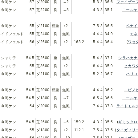
今岡ケン
57
ダ2000
良
←2
-
5-3-3
36.6
ファイザー
今岡ケン
57
芝2200
良
←8
-
4-3-3
35.1
ニールヤ
今岡ケン
55
ダ2100
稍重
↑2
-
7-5-3
36.5
ベナイ
ハイドフェルド
55
芝2400
良
無風
-
4-4-4
34.9
モネ
ハイドフェルド
56
ダ2600
良
↑2
163.2
5-4-4
36.4
(
ワセ
シャミ子
54.5
芝2500
重
無風
-
5-4-3
37.1
シラハカナ
シャミ子
55
芝3600
良
↑2
-
8-4-4
35.9
ヒカワ
今岡ケン
54.5
ダ2100
良
無風
-
5-2-2
36.7
ハリコ
今岡ケン
54.5
芝2000
稍重
無風
-
4-4-4
36.2
エビノ
今岡ケン
54.5
ダ1800
良
→7
-
6-5-4
36.6
ニールヤ
今岡ケン
54
ダ2000
良
無風
-
7-4-4
37.3
ライドモル
今岡ケン
54.5
芝2600
良
←6
159.2
4-3-2
35.5
(
ギミックロ
今岡ケン
55
ダ1800
良
↓2
112.1
7-5-4
37.5
(
タイガフリ
今岡ケン
56
ダ2400
良
→10
-
7-5-5
37.1
ファイザー