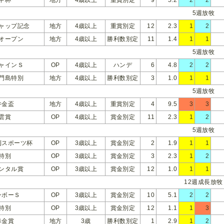
5週放牧
ャップ記念
地方
4歳以上
重賞別定
12
2.3
1
2
オープン
地方
4歳以上
勝利数別定
11
1.4
1
1
5週放牧
ャインＳ
OP
4歳以上
ハンデ
6
4.8
2
2
門島特別
地方
4歳以上
勝利数別定
3
1.0
1
1
5週放牧
井金盃
地方
4歳以上
重賞別定
4
9.5
3
3
雲賞
OP
4歳以上
賞金別定
11
2.3
1
2
5週放牧
刊スポーツ杯
OP
3歳以上
賞金別定
2
1.9
1
1
特別
OP
3歳以上
賞金別定
3
2.3
1
2
ンタル賞
OP
3歳以上
賞金別定
12
1.0
1
1
12週成長放牧
ンボーＳ
OP
3歳以上
賞金別定
10
5.1
2
2
特別
OP
3歳以上
賞金別定
12
1.1
1
3
阜金賞
地方
3歳
勝利数別定
1
2.9
1
2