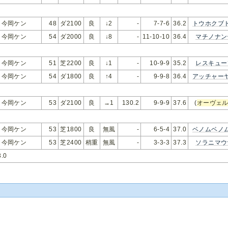
今岡ケン
48
ダ2100
良
↓2
-
7-7-6
36.2
トウホクブ
今岡ケン
54
ダ2000
良
↓8
-
11-10-10
36.4
マチノナン
今岡ケン
51
芝2200
良
↓1
-
10-9-9
35.2
レスキュー
今岡ケン
54
ダ1800
良
↑4
-
9-9-8
36.4
アッチャー
今岡ケン
53
ダ2100
良
→1
130.2
9-9-9
37.6
(
オーヴェ
今岡ケン
53
芝1800
良
無風
-
6-5-4
37.0
ベノムベノ
今岡ケン
53
芝2400
稍重
無風
-
3-3-3
37.3
ソラニマウ
.0