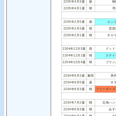
2205年4月3週
曇
梅
2205年4月1週
晴
湾
2205年2月5週
曇
エン
2205年2月3週
晴
琵琶
2205年2月1週
晴
Ｂロ
2204年12月5週
雨
グッド
2204年12月1週
晴
ステイ
2204年10月4週
晴
ブラジ
2204年9月3週
豪雨
美
2204年8月5週
曇
Ｂ
2204年8月3週
晴
ブリーダーズ
2204年7月2週
晴
北海ハン
2204年6月3週
晴
あす
2204年6月1週
晴
六