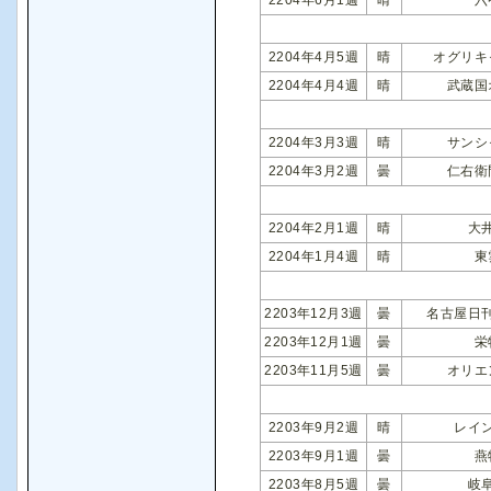
2204年4月5週
晴
オグリキ
2204年4月4週
晴
武蔵国
2204年3月3週
晴
サンシ
2204年3月2週
曇
仁右衛
2204年2月1週
晴
大
2204年1月4週
晴
東
2203年12月3週
曇
名古屋日
2203年12月1週
曇
栄
2203年11月5週
曇
オリエ
2203年9月2週
晴
レイ
2203年9月1週
曇
燕
2203年8月5週
曇
岐