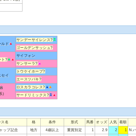
サンデーサイレンス
?
ールド
ゴールデンサッシュ
?
サイフォン
ート
?
サンサーラ
?
トウケイホープ
?
ニセイ
エースツバキ
?
ロスカラコレス
?
系)
サードリミックス
?
ース名
格
条件
形式
馬番
オッズ
人気
着順
ャップ記念
地方
4歳以上
重賞別定
1
2.9
2
1
N.