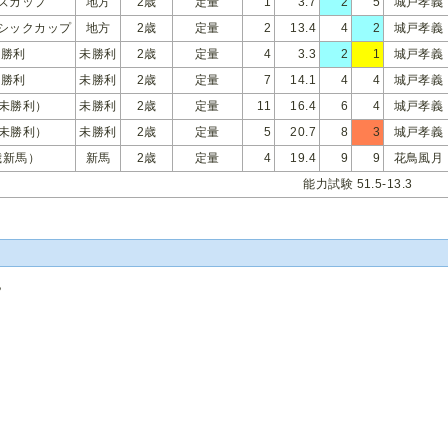
ズカップ
地方
2歳
定量
1
3.7
2
5
城戸孝義
シックカップ
地方
2歳
定量
2
13.4
4
2
城戸孝義
未勝利
未勝利
2歳
定量
4
3.3
2
1
城戸孝義
未勝利
未勝利
2歳
定量
7
14.1
4
4
城戸孝義
歳未勝利）
未勝利
2歳
定量
11
16.4
6
4
城戸孝義
歳未勝利）
未勝利
2歳
定量
5
20.7
8
3
城戸孝義
歳新馬）
新馬
2歳
定量
4
19.4
9
9
花鳥風月
能力試験 51.5-13.3
記