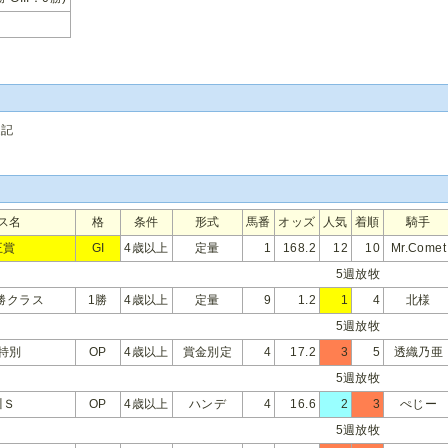
追記
ス名
格
条件
形式
馬番
オッズ
人気
着順
騎手
王賞
GI
4歳以上
定量
1
168.2
12
10
Mr.Comet
5週放牧
勝クラス
1勝
4歳以上
定量
9
1.2
1
4
北様
5週放牧
特別
OP
4歳以上
賞金別定
4
17.2
3
5
透織乃亜
5週放牧
川Ｓ
OP
4歳以上
ハンデ
4
16.6
2
3
ぺじー
5週放牧