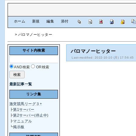
[
ホーム
|
新規
|
編集
|
添付
]
> パロマノーヒッター
サイト内検索
パロマノーヒッター
Last-modified: 2022-10-10 (月) 17:56:45
AND検索
OR検索
最新記事一覧
リンク集
激突競馬リーグ３+
┣
第1サーバー
┣
第2サーバー(停止中)
┣
マニュアル
┗
掲示板