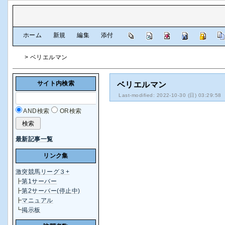
[
ホーム
|
新規
|
編集
|
添付
]
> ベリエルマン
サイト内検索
ベリエルマン
Last-modified: 2022-10-30 (日) 03:29:58
AND検索
OR検索
最新記事一覧
リンク集
激突競馬リーグ３+
┣
第1サーバー
┣
第2サーバー(停止中)
┣
マニュアル
┗
掲示板