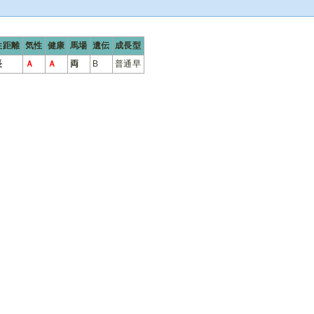
性距離
気性
健康
馬場
遺伝
成長型
長
Ａ
Ａ
両
B
普通早