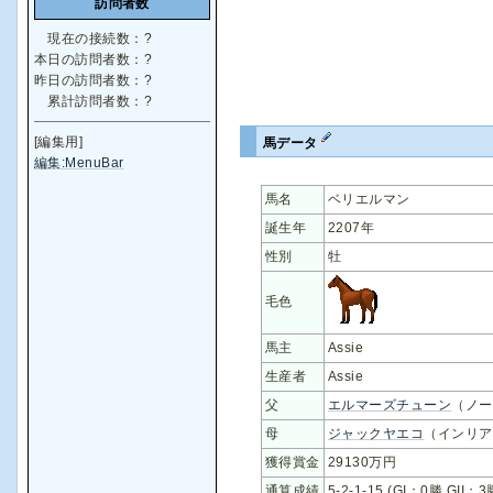
訪問者数
現在の接続数：
?
本日の訪問者数：
?
昨日の訪問者数：
?
累計訪問者数：
?
[編集用]
馬データ
編集:MenuBar
馬名
ベリエルマン
誕生年
2207年
性別
牡
毛色
馬主
Assie
生産者
Assie
父
エルマーズチューン
（ノー
母
ジャックヤエコ
（インリア
獲得賞金
29130万円
通算成績
5-2-1-15 (GI：0勝 GII：3