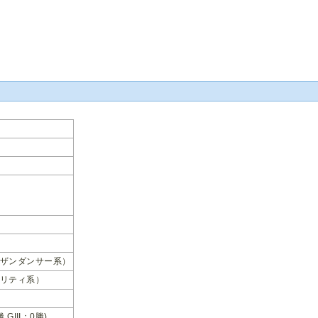
ザンダンサー系）
リティ系）
勝 GIII：0勝)