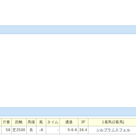
斤量
距離
馬場
風
タイム
通過
3F
1着馬(2着馬)
58
芝2500
良
↓8
-
5-6-6
36.4
シルプラニスフェル