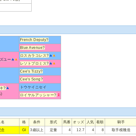
French Deputy
?
Blue Avenue
?
ロスカラコレス
?
ズユー
レソトプロミス
?
Cee's Tizzy
?
Cee's Song
?
トウケイニセイ
キ
?
)
ロイヤルアッシャー
?
ス名
格
条件
形式
馬番
オッズ
人気
着順
騎手
記念
GI
3歳以上
定量
4
12.7
4
8
取手模幾造