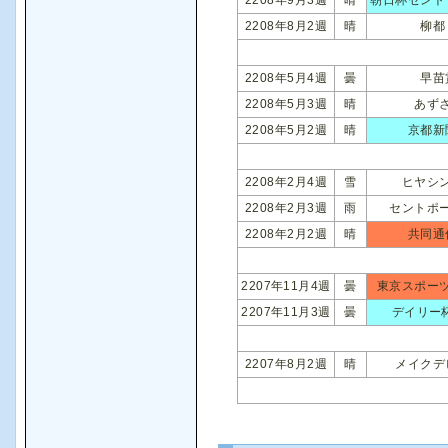
2208年8月2週
晴
柳都
2208年5月4週
曇
早苗
2208年5月3週
晴
あず
2208年5月2週
晴
京都新
2208年2月4週
雪
ヒヤシ
2208年2月3週
雨
セントポ
2208年2月2週
晴
共同通
2207年11月4週
曇
東京スポー
2207年11月3週
曇
デイリー
2207年8月2週
晴
メイクデ