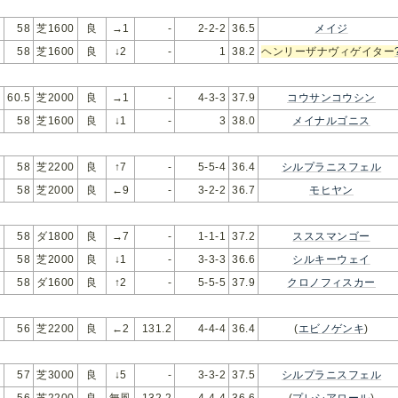
58
芝1600
良
→1
-
2-2-2
36.5
メイジ
58
芝1600
良
↓2
-
1
38.2
ヘンリーザナヴィゲイター
60.5
芝2000
良
→1
-
4-3-3
37.9
コウサンコウシン
58
芝1600
良
↓1
-
3
38.0
メイナルゴニス
58
芝2200
良
↑7
-
5-5-4
36.4
シルプラニスフェル
58
芝2000
良
←9
-
3-2-2
36.7
モヒヤン
58
ダ1800
良
→7
-
1-1-1
37.2
スススマンゴー
58
芝2000
良
↓1
-
3-3-3
36.6
シルキーウェイ
58
ダ1600
良
↑2
-
5-5-5
37.9
クロノフィスカー
56
芝2200
良
←2
131.2
4-4-4
36.4
(
エビノゲンキ
)
57
芝3000
良
↓5
-
3-3-2
37.5
シルプラニスフェル
56
芝2200
良
無風
132.2
4-4-4
36.6
(
プレシアロール
)