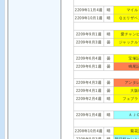
2209年11月4週
晴
マイル
2209年10月1週
晴
Ｑエリザベ
2209年9月1週
晴
愛チャン
2209年8月3週
曇
ジャックル
2209年6月4週
曇
宝塚
2209年6月1週
曇
鳴尾
2209年4月3週
曇
アンタ
2209年4月1週
曇
大阪
2209年2月4週
晴
フェブラ
2209年1月4週
晴
ＡＪ
2208年10月4週
晴
菊花
2208年9月3週
晴
朝日杯セント