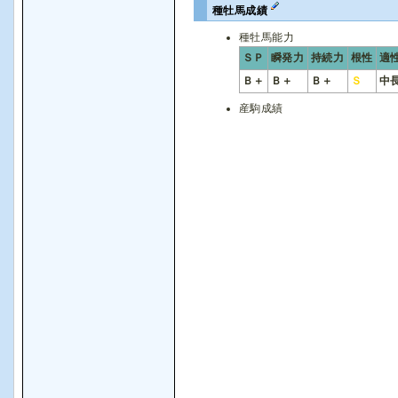
種牡馬成績
種牡馬能力
ＳＰ
瞬発力
持続力
根性
適
Ｂ＋
Ｂ＋
Ｂ＋
Ｓ
中
産駒成績