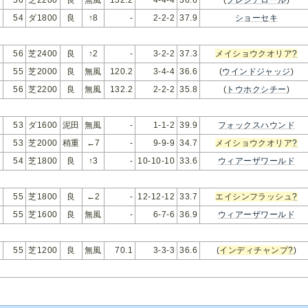
54
ダ1800
良
↑8
-
2-2-2
37.9
ショーセキ
56
芝2400
良
↑2
-
3-2-2
37.3
メイショウクオリア
?
55
芝2000
良
無風
120.2
3-4-4
36.6
(
ウインドジャッジ
)
56
芝2200
良
無風
132.2
2-2-2
35.8
(
トウホクシチー
)
53
ダ1600
泥田
無風
-
1-1-2
39.9
フォックスハウンド
53
芝2000
稍重
←7
-
9-9-9
34.7
メイショウクオリア
?
54
芝1800
良
↑3
-
10-10-10
33.6
ウィアーザワールド
55
芝1800
良
←2
-
12-12-12
33.7
エイシンフラッシュ
?
ル
55
芝1600
良
無風
-
6-7-6
36.9
ウィアーザワールド
55
芝1200
良
無風
70.1
3-3-3
36.6
(
インディチャンプ
?
)