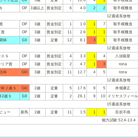
Ｓ
OP
3歳以上
賞金別定
6
4.0
2
2
取手模幾造
12週成長放牧
賞
OP
3歳
賞金別定
1
1.0
1
7
取手模幾造
さ賞
OP
3歳
賞金別定
11
2.6
1
1
取手模幾造
聞杯
GII
3歳
定量
12
8.1
3
1
取手模幾造
12週成長放牧
ンスＳ
OP
3歳
賞金別定
4
3.3
1
4
八頭龍星
ーリア賞
OP
3歳
賞金別定
2
4.7
1
3
rona
信杯
GIII
3歳
賞金別定
11
12.7
4
5
rona
12週成長放牧
ツ杯２歳Ｓ
GIII
2歳
定量
5
17.6
9
5
井畑康正
杯2歳Ｓ
GII
2歳
定量
2
26.1
9
10
イリヤスフィー
15週成長放牧
ビュー
新馬
2歳
定量
11
1.5
1
1
百折不撓
能力試験 52.4-13.4