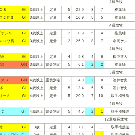
4週放牧
ＣＳ
GI
3歳以上
定量
5
22.9
8
7
椎葉紬
ス２世Ｓ
GI
3歳以上
定量
4
10.9
5
5
椎葉紬
4週放牧
ピオンＳ
GI
3歳以上
定量
2
10.9
5
4
椎葉紬
マロワ賞
GI
3歳以上
定量
2
26.0
8
7
今岡ケン
4週放牧
記念
GI
3歳以上
定量
4
9.8
4
6
松中道大
記念
GIII
3歳以上
賞金別定
5
6.1
2
2
椎葉紬
5週放牧
レスＳ
GIII
4歳以上
重賞別定
1
4.8
2
8
酒井智史
杯
GI
4歳以上
定量
5
13.4
5
5
酒井智史
リーＳ
GI
4歳以上
定量
5
20.0
7
10
取手模幾造
4週放牧
ＣＣ
GII
4歳以上
賞金別定
5
4.5
2
1
取手模幾造
12週成長放牧
賞
GI
3歳
定量
4
7.1
4
11
取手模幾造
ライト記念
GII
3歳
定量
7
12.8
4
1
取手模幾造