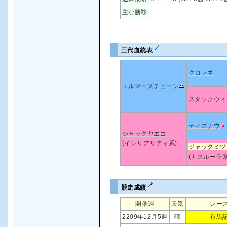
主な勝鞍
三代血統表
クロフネ
エルマーズチューン
スタックウィ
ティズナウ
ジャックヤエコ
(インリアリティ系)
ジャックミヅ
(ナスルーラ系
競走成績
開催週
天気
レー
2209年12月5週
晴
有馬