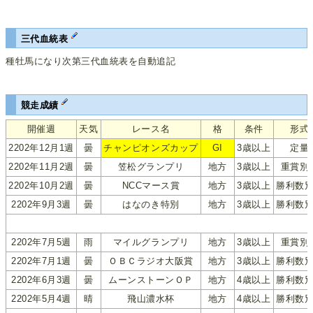
三代血統表
種牡馬になり次第三代血統表を自動追記
競走成績
開催週
天気
レース名
格
条件
形式
2202年12月1週
曇
チャンピオンズカップ
GI
3歳以上
定量
2202年11月2週
曇
笠松グランプリ
地方
3歳以上
重賞別
2202年10月2週
曇
NCCマース賞
地方
3歳以上
勝利数
2202年9月3週
曇
はなのき特別
地方
3歳以上
勝利数
2202年7月5週
雨
マイルグランプリ
地方
3歳以上
重賞別
2202年7月1週
曇
ＯＢＣラジオ大阪賞
地方
3歳以上
勝利数
2202年6月3週
曇
ムーンストーンＯＰ
地方
4歳以上
勝利数
2202年5月4週
晴
飛山濃水杯
地方
4歳以上
勝利数