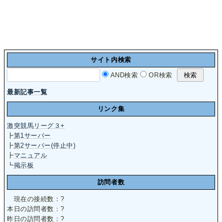
サイト内検索
AND検索
OR検索
最新記事一覧
リンク集
激突競馬リーグ３+
┣
第1サーバー
┣
第2サーバー(停止中)
┣
マニュアル
┗
掲示板
訪問者数
現在の接続数：
?
本日の訪問者数：
?
昨日の訪問者数：
?