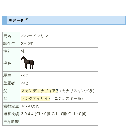
馬データ
馬名
ペジーインリン
誕生年
2200年
性別
牡
毛色
馬主
ぺじー
生産者
ぺじー
父
スカンディナヴィア
?
（カナリスキング系）
母
ソングアイリイ
?
（ニジンスキー系）
獲得賞金
18790万円
通算成績
3-9-4-4 (GI：0勝 GII：0勝 GIII：0勝)
主な勝鞍