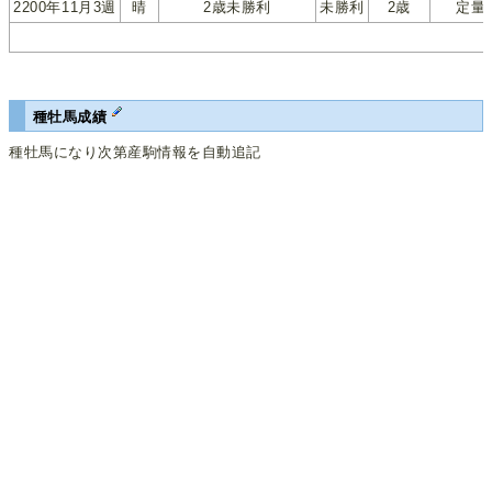
2200年11月3週
晴
2歳未勝利
未勝利
2歳
定量
種牡馬成績
種牡馬になり次第産駒情報を自動追記