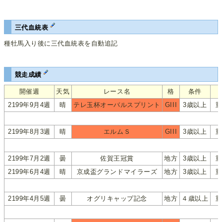
三代血統表
種牡馬入り後に三代血統表を自動追記
競走成績
開催週
天気
レース名
格
条件
2199年9月4週
晴
テレ玉杯オーバルスプリント
GIII
3歳以上
2199年8月3週
晴
エルムＳ
GIII
3歳以上
2199年7月2週
曇
佐賀王冠賞
地方
3歳以上
2199年6月4週
晴
京成盃グランドマイラーズ
地方
3歳以上
2199年4月5週
曇
オグリキャップ記念
地方
４歳以上