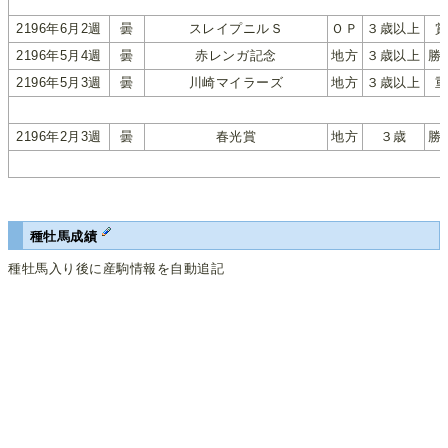
2196年6月2週
曇
スレイプニルＳ
ＯＰ
３歳以上
2196年5月4週
曇
赤レンガ記念
地方
３歳以上
勝
2196年5月3週
曇
川崎マイラーズ
地方
３歳以上
2196年2月3週
曇
春光賞
地方
３歳
勝
種牡馬成績
種牡馬入り後に産駒情報を自動追記