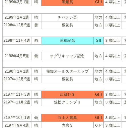
2199年3月1週
晴
黒船賞
GIII
４歳以上
2199年1月2週
晴
チバテレ盃
地方
４歳以上
2198年12月5週
曇
桐花賞
地方
３歳以上
2198年11月4週
雨
浦和記念
GII
３歳以上
2198年4月5週
曇
オグリキャップ記念
地方
４歳以上
2198年1月1週
晴
報知オールスターカップ
地方
４歳以上
2197年12月5週
晴
桐花賞
地方
３歳以上
2197年11月3週
晴
武蔵野Ｓ
GIII
３歳以上
2197年11月2週
晴
笠松グランプリ
地方
３歳以上
2197年10月1週
曇
白山大賞典
GIII
３歳以上
2197年9月4週
晴
内房Ｓ
ＯＰ
３歳以上