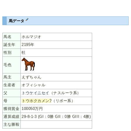
馬データ
馬名
ホルマジオ
誕生年
2195年
性別
牡
毛色
馬主
えずちゃん
生産者
オフィシャル
父
トウケイニセイ
（ナスルーラ系）
母
トウホクカメン
?
（リボー系）
獲得賞金
100050万円
通算成績
29-8-1-3 (GI：0勝 GII：0勝 GIII：4勝)
主な勝鞍