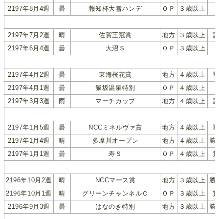
2197年8月4週
曇
報知杯大雪ハンデ
ＯＰ
３歳以上
2197年7月2週
晴
佐賀王冠賞
地方
３歳以上
2197年6月4週
曇
大沼Ｓ
ＯＰ
３歳以上
2197年4月2週
曇
東海桜花賞
地方
４歳以上
2197年4月1週
曇
飯坂温泉特別
ＯＰ
４歳以上
2197年3月3週
雨
マーチカップ
地方
４歳以上
2197年1月5週
曇
NCCミネルヴァ賞
地方
４歳以上
2197年1月4週
晴
多摩川オープン
地方
４歳以上
勝
2197年1月1週
曇
寿Ｓ
ＯＰ
４歳以上
2196年10月2週
晴
NCCマース賞
地方
３歳以上
勝
2196年10月1週
晴
グリーンチャンネルＣ
ＯＰ
３歳以上
2196年9月3週
曇
はなのき特別
地方
３歳以上
勝