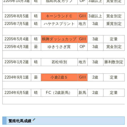
2205年10月3週
晴
福島民友カップ
OP
3歳以上
賞金別定
2205年8月5週
晴
キーンランドＣ
GIII
3歳以上
賞金別定
2205年7月5週
晴
ハヤテスプリント
地方
3歳
重賞別定
2205年5月4週
晴
鶴舞ダッシュカップ
GIII
3歳
定量
2205年4月3週
曇
ゆきうさぎ賞
OP
3歳
賞金別定
2205年1月2週
晴
若松特別
地方
3歳
勝利数別定
2204年9月1週
曇
小倉2歳Ｓ
GIII
2歳
定量
2204年6月5週
晴
FC（2歳新馬）
新馬
2歳
定量
繁殖牝馬成績