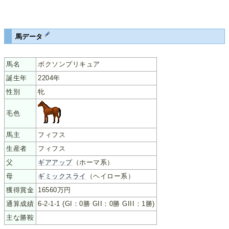
馬データ
馬名
ボクソンプリキュア
誕生年
2204年
性別
牝
毛色
馬主
フィフス
生産者
フィフス
父
ギアアップ
（ホーマ系）
母
ギミックスライ
（ヘイロー系）
獲得賞金
16560万円
通算成績
6-2-1-1 (GI：0勝 GII：0勝 GIII：1勝)
主な勝鞍