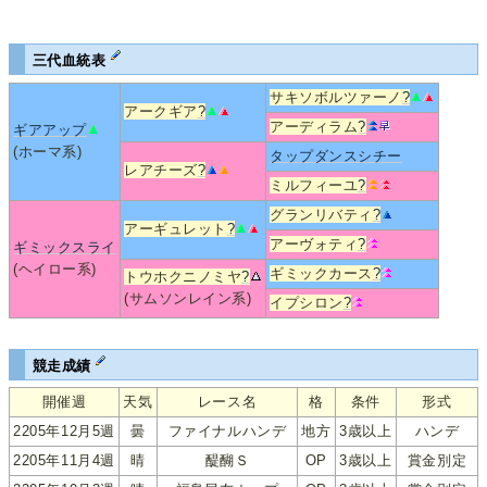
三代血統表
サキソボルツァーノ
?
アークギア
?
アーディラム
?
ギアアップ
(ホーマ系)
タップダンスシチー
レアチーズ
?
ミルフィーユ
?
グランリバティ
?
アーギュレット
?
アーヴォティ
?
ギミックスライ
(ヘイロー系)
ギミックカース
?
トウホクニノミヤ
?
(サムソンレイン系)
イプシロン
?
競走成績
開催週
天気
レース名
格
条件
形式
2205年12月5週
曇
ファイナルハンデ
地方
3歳以上
ハンデ
2205年11月4週
晴
醍醐Ｓ
OP
3歳以上
賞金別定