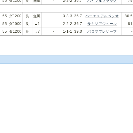
55
ダ1200
良
無風
-
2-2-2
36.7
バイブルブラック
79
55
ダ1200
良
無風
-
3-3-3
36.7
ペーエスアルペジオ
80.5
55
ダ1000
良
→1
-
2-2-2
36.7
サキソアジュール
81
55
ダ1200
良
→7
-
1-1-1
39.3
パロマプレザーブ
-