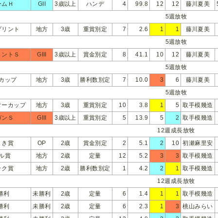
ームＨ
GII
3歳以上
ハンデ
4
99.8
12
12
藤川夏美
5週放牧
プリント
地方
3歳
重賞別定
7
2.6
1
1
藤川夏美
5週放牧
リントＳ
GIII
3歳以上
賞金別定
8
41.1
10
12
藤川夏美
5週放牧
カップ
地方
3歳
勝利数別定
7
10.0
3
6
藤川夏美
5週放牧
ターカップ
地方
3歳
重賞別定
10
3.8
1
5
取手模幾造
ガンＳ
GIII
3歳以上
重賞別定
5
13.9
5
2
取手模幾造
12週成長放牧
まき賞
OP
2歳
賞金別定
2
5.1
2
10
初瀬麻里安
ル賞
地方
2歳
定量
12
5.2
3
3
取手模幾造
ック賞
地方
2歳
勝利数別定
1
4.2
2
1
取手模幾造
12週成長放牧
勝利
未勝利
2歳
定量
6
1.4
1
1
取手模幾造
勝利
未勝利
2歳
定量
6
2.3
1
3
桃山みらい