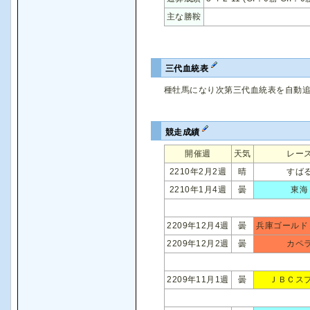
主な勝鞍
三代血統表
種牡馬になり次第三代血統表を自動
競走成績
開催週
天気
レー
2210年2月2週
晴
すば
2210年1月4週
曇
東海
2209年12月4週
曇
兵庫ゴールド
2209年12月2週
曇
カペ
2209年11月1週
曇
ＪＢＣス