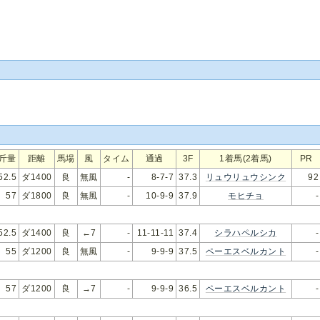
斤量
距離
馬場
風
タイム
通過
3F
1着馬(2着馬)
PR
52.5
ダ1400
良
無風
-
8-7-7
37.3
リュウリュウシンク
92
57
ダ1800
良
無風
-
10-9-9
37.9
モヒチョ
-
52.5
ダ1400
良
←7
-
11-11-11
37.4
シラハペルシカ
-
55
ダ1200
良
無風
-
9-9-9
37.5
ペーエスベルカント
-
57
ダ1200
良
→7
-
9-9-9
36.5
ペーエスベルカント
-