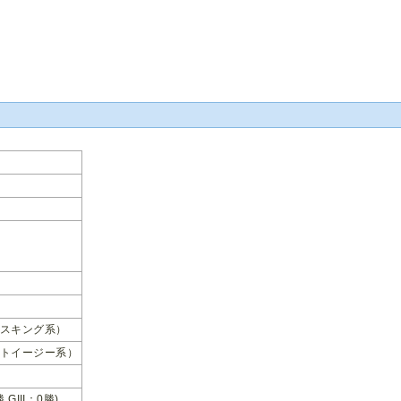
スキング系）
トイージー系）
勝 GIII：0勝)