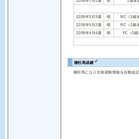
2208年7月2週
雨
2歳未
2208年5月3週
晴
RC（2歳
2208年5月2週
晴
RC（2歳
2208年4月4週
晴
FC（2
種牡馬成績
種牡馬になり次第産駒情報を自動追