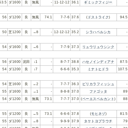
53.5
ダ1600
良
無風
-
11-12-12
36.1
ギミックフィジー
-
56
ダ1200
良
無風
74.1
7-7-6
37.6
(
ドストライク
)
94.5
50
芝1200
良
→8
-
12-12-12
35.2
シラハペルシカ
-
54
ダ1600
良
→6
-
7-7-9
37.3
リュウリュウシンク
-
56
ダ1600
泥田
↓1
-
8-7-7
38.8
ハセノインディアナ
87.5
54
ダ1200
良
↓7
-
6-6-6
35.3
ミナトヒドラ
107.5
54
芝1600
良
←2
-
7-7-7
36.3
ピリカラフィッシュ
-
55
ダ1600
良
→1
-
8-8-8
37.0
ファゴッタ
89
54
ダ1200
良
無風
73.1
7-7-7
37.0
(
ペーエスベルカント
)
88
55
ダ1200
良
←5
73.1
6-6-6
37.8
(
モヒネヅ
)
81.5
55
ダ1200
良
←8
-
9-9-9
37.9
タケトヨプラウチ
79