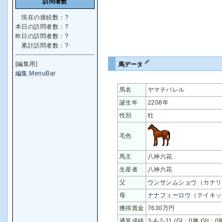
訪問者数
現在の接続数：
?
本日の訪問者数：
?
昨日の訪問者数：
?
累計訪問者数：
?
[編集用]
馬データ
編集:MenuBar
馬名
ヤマテバレル
誕生年
2208年
性別
牡
毛色
馬主
八神六花
生産者
八神六花
父
ウンサンムショウ
（カナリ
母
ナナフィーロウ
（テイキッ
獲得賞金
7630万円
通算成績
3-4-2-11 (GI：0勝 GII：0