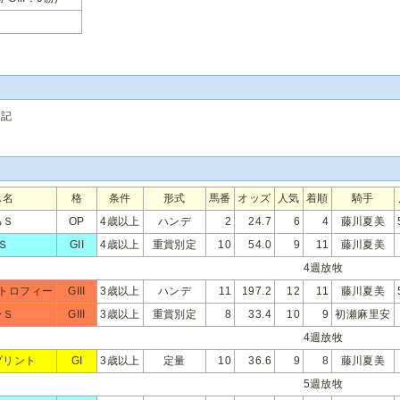
追記
ス名
格
条件
形式
馬番
オッズ
人気
着順
騎手
るＳ
OP
4歳以上
ハンデ
2
24.7
6
4
藤川夏美
Ｓ
GII
4歳以上
重賞別定
10
54.0
9
11
藤川夏美
4週放牧
トロフィー
GIII
3歳以上
ハンデ
11
197.2
12
11
藤川夏美
ラＳ
GIII
3歳以上
重賞別定
8
33.4
10
9
初瀬麻里安
4週放牧
プリント
GI
3歳以上
定量
10
36.6
9
8
藤川夏美
5週放牧