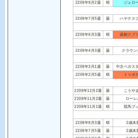
2209年9月2週
晴
ジェロ
2209年7月5週
曇
ハヤテス
2209年6月3週
晴
函館スプ
2209年4月3週
曇
クラウン
2209年3月1週
曇
中京ペガス
2209年2月5週
晴
トゥボ
2208年12月2週
曇
こうや
2208年11月2週
曇
ローレ
2208年11月1週
晴
競馬ブ
2208年8月3週
晴
2歳未
2208年7月5週
曇
2歳未