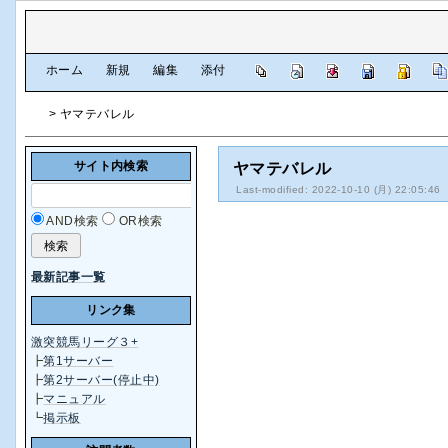
[
ホーム
|
新規
|
編集
|
添付
]
> ヤマテバレル
サイト内検索
ヤマテバレル
Last-modified: 2022-10-10 (月) 22:05:46
AND検索
OR検索
最新記事一覧
リンク集
激突競馬リーグ３+
┣
第1サーバー
┣
第2サーバー(停止中)
┣
マニュアル
┗
掲示板