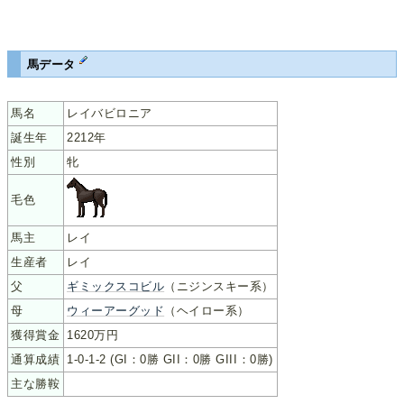
馬データ
馬名
レイバビロニア
誕生年
2212年
性別
牝
毛色
馬主
レイ
生産者
レイ
父
ギミックスコビル
（ニジンスキー系）
母
ウィーアーグッド
（ヘイロー系）
獲得賞金
1620万円
通算成績
1-0-1-2 (GI：0勝 GII：0勝 GIII：0勝)
主な勝鞍