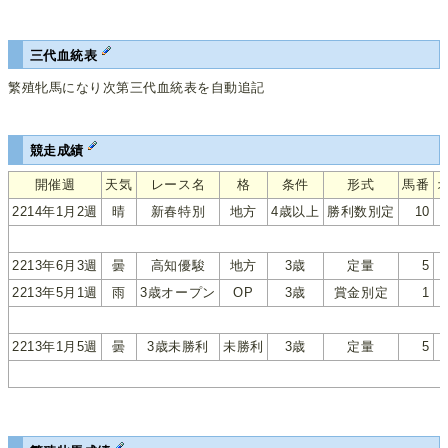
三代血統表
繁殖牝馬になり次第三代血統表を自動追記
競走成績
開催週
天気
レース名
格
条件
形式
馬番
2214年1月2週
晴
新春特別
地方
4歳以上
勝利数別定
10
2213年6月3週
曇
高知優駿
地方
3歳
定量
5
2213年5月1週
雨
3歳オープン
OP
3歳
賞金別定
1
2213年1月5週
曇
3歳未勝利
未勝利
3歳
定量
5