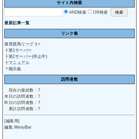
サイト内検索
AND検索
OR検索
最新記事一覧
リンク集
激突競馬リーグ３+
┣
第1サーバー
┣
第2サーバー(停止中)
┣
マニュアル
┗
掲示板
訪問者数
現在の接続数：
?
本日の訪問者数：
?
昨日の訪問者数：
?
累計訪問者数：
?
[編集用]
編集:MenuBar