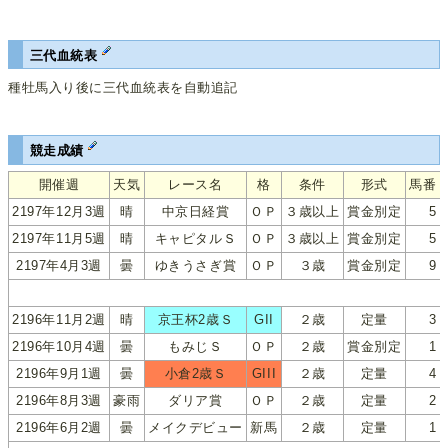
三代血統表
種牡馬入り後に三代血統表を自動追記
競走成績
開催週
天気
レース名
格
条件
形式
馬番
2197年12月3週
晴
中京日経賞
ＯＰ
３歳以上
賞金別定
5
2197年11月5週
晴
キャピタルＳ
ＯＰ
３歳以上
賞金別定
5
2197年4月3週
曇
ゆきうさぎ賞
ＯＰ
３歳
賞金別定
9
2196年11月2週
晴
京王杯2歳Ｓ
GII
２歳
定量
3
2196年10月4週
曇
もみじＳ
ＯＰ
２歳
賞金別定
1
2196年9月1週
曇
小倉2歳Ｓ
GIII
２歳
定量
4
2196年8月3週
豪雨
ダリア賞
ＯＰ
２歳
定量
2
2196年6月2週
曇
メイクデビュー
新馬
２歳
定量
1