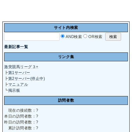
サイト内検索
AND検索
OR検索
最新記事一覧
リンク集
激突競馬リーグ３+
┣
第1サーバー
┣
第2サーバー(停止中)
┣
マニュアル
┗
掲示板
訪問者数
現在の接続数：
?
本日の訪問者数：
?
昨日の訪問者数：
?
累計訪問者数：
?