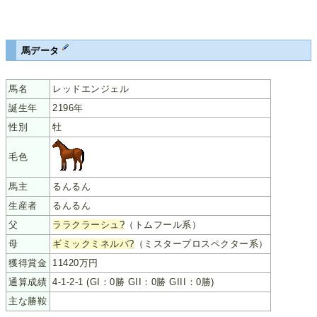
馬データ
馬名
レッドエンジェル
誕生年
2196年
性別
牡
毛色
馬主
るんるん
生産者
るんるん
父
ララクラーシュ
?
（トムフール系）
母
ギミックミネルバ
?
（ミスタープロスペクター系）
獲得賞金
11420万円
通算成績
4-1-2-1 (GI：0勝 GII：0勝 GIII：0勝)
主な勝鞍