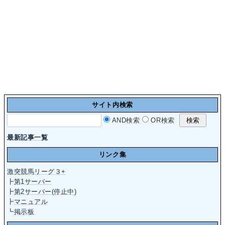
サイト内検索
AND検索
OR検索
最新記事一覧
リンク集
激突競馬リーグ３+
┣
第1サーバー
┣
第2サーバー(停止中)
┣
マニュアル
┗
掲示板