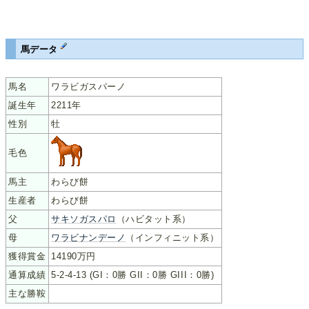
馬データ
馬名
ワラビガスパーノ
誕生年
2211年
性別
牡
毛色
馬主
わらび餅
生産者
わらび餅
父
サキソガスパロ
（ハビタット系）
母
ワラビナンデーノ
（インフィニット系）
獲得賞金
14190万円
通算成績
5-2-4-13 (GI：0勝 GII：0勝 GIII：0勝)
主な勝鞍