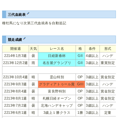
三代血統表
種牡馬になり次第三代血統表を自動追記
競走成績
開催週
天気
レース名
格
条件
形式
2214年1月3週
曇
日経新春杯
GII
4歳以上
ハンデ
2213年12月2週
雨
名古屋グランプリ
GII
3歳以上
重賞別定
2213年10月4週
晴
霊山特別
OP
3歳以上
賞金別定
2213年9月3週
曇
グラディアトゥール賞
GIII
3歳以上
ハンデ
2213年8月4週
曇
富良野特別
OP
3歳以上
賞金別定
2213年8月1週
晴
札幌日経オープン
OP
3歳以上
賞金別定
2213年7月2週
曇
北海ハンデキャップ
OP
3歳以上
ハンデ
2213年6月1週
晴
3歳上１勝クラス
1勝
3歳以上
定量