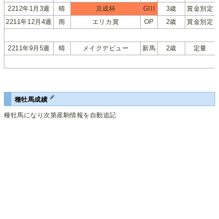
2212年1月3週
晴
京成杯
GIII
3歳
賞金別定
2211年12月4週
雨
エリカ賞
OP
2歳
賞金別定
2211年9月5週
晴
メイクデビュー
新馬
2歳
定量
種牡馬成績
種牡馬になり次第産駒情報を自動追記