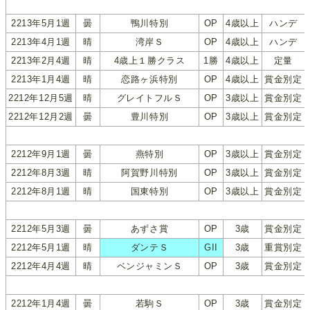
2213年5月1週
曇
鴨川特別
OP
4歳以上
ハンデ
2213年4月1週
晴
湾岸Ｓ
OP
4歳以上
ハンデ
2213年2月4週
晴
4歳上１勝クラス
1勝
4歳以上
定量
2213年1月4週
晴
恋路ヶ浜特別
OP
4歳以上
賞金別定
2212年12月5週
晴
グレイトフルＳ
OP
3歳以上
賞金別定
2212年12月2週
曇
豊川特別
OP
3歳以上
賞金別定
2212年9月1週
曇
燕特別
OP
3歳以上
賞金別定
2212年8月3週
晴
阿賀野川特別
OP
3歳以上
賞金別定
2212年8月1週
晴
国東特別
OP
3歳以上
賞金別定
2212年5月3週
曇
あずさ賞
OP
3歳
賞金別定
2212年5月1週
晴
ダンテＳ
GII
3歳
重賞別定
2212年4月4週
晴
ベンジャミンＳ
OP
3歳
賞金別定
2212年1月4週
曇
若駒Ｓ
OP
3歳
賞金別定