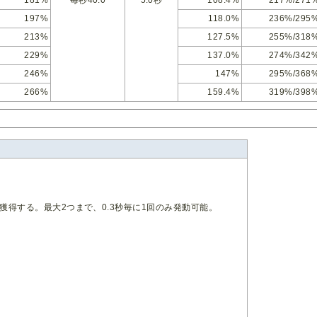
181%
毎秒40.0
5.0秒
108.4%
217%/271
197%
118.0%
236%/295
213%
127.5%
255%/318
229%
137.0%
274%/342
246%
147%
295%/368
266%
159.4%
319%/398
得する。最大2つまで、0.3秒毎に1回のみ発動可能。
。