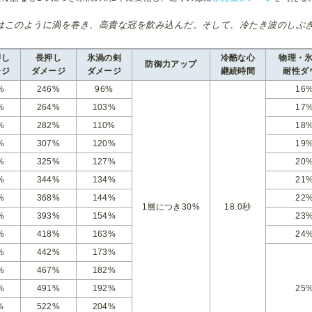
はこのように渦を巻き、高貴な冠を飲み込んだ。そして、冷たき波のしぶ
押し
長押し
氷渦の剣
冷酷な心
物理・
防御力アップ
ージ
ダメージ
ダメージ
継続時間
耐性ダ
%
246%
96%
16
%
264%
103%
17
%
282%
110%
18
%
307%
120%
19
%
325%
127%
20
%
344%
134%
21
%
368%
144%
22
1層につき30%
18.0秒
%
393%
154%
23
%
418%
163%
24
%
442%
173%
%
467%
182%
%
491%
192%
25
%
522%
204%