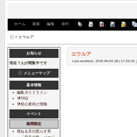
[
ホーム
|
新規
|
編集
|
添付
]
> エウルア
お知らせ
エウルア
Last-modified: 2026-08-06 (木) 17:30:43
現在
?
人が閲覧中です
メニューマップ
基本情報
編集ガイドライン
🔰FAQ
🔰初心者向け情報
イベント
期間限定
尋ねる月の照らす宵