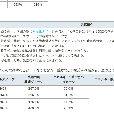
%
553%
216%
天賦紹介
力強く振り、周囲の敵に
氷元素ダメージ
を与え、7秒間自身に付き従う光臨の剣
剣の継続時間中、エウルアは中断耐性がアップする。
通常攻撃、元素スキルまたは元素爆発が敵にダメージを与えた時光臨の剣にエネ
ーは0.1秒につき、1つのみ溜めることが可能。
間終了後、光臨の剣は爆発し周囲の敵に物理ダメージを与える。
メージは光臨の剣に蓄積されたエネルギー量によって決まる。
アが退場した時、光臨の剣は直ちに爆発する。
れるのは簡単なこと。それでもなお、彼女はこの潮流を凍結させ、止めよ
光臨の剣
エネルギー1重ごとの
ルダメージ
エネルギー数
基礎ダメージ
ダメージ
246%
367.0%
75.0%
264%
396.9%
81.1%
282%
426.8%
87.2%
307%
469.5%
95.9%