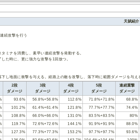
天賦紹介
の連続攻撃を行う
スタミナを消費し、素早い連続攻撃を発動する。
了した時に、更に強力な攻撃を1回放つ。
落下し地面に衝撃を与える。経路上の敵を攻撃し、落下時に範囲ダメージを与え
2段
3段
4段
5段
連続重撃
ダメージ
ダメージ
ダメージ
ダメージ
ダメージ
%
93.6%
56.8%+56.8%
112.6%
71.8%+71.8%
68.8%
%
101.2%
61.4%+61.4%
121.8%
77.7%+77.7%
74.4%
%
108.8%
66.0%+66.0%
131.0%
83.5%+83.5%
80%
%
119.7%
72.6%+72.6%
144.1%
91.9%+91.9%
88.0%
%
127.3%
77.3%+77.3%
153.2%
97.7%+97.7%
93.6%