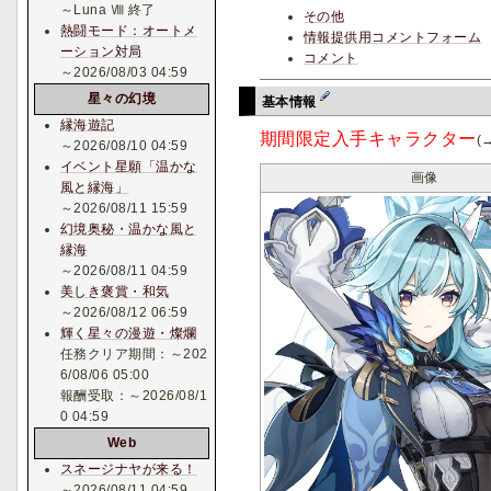
～Luna Ⅷ 終了
その他
熱闘モード：オートメ
情報提供用コメントフォーム
ーション対局
コメント
～2026/08/03 04:59
星々の幻境
基本情報
縁海遊記
期間限定入手キャラクター
(
～2026/08/10 04:59
イベント星願「温かな
画像
風と縁海」
～2026/08/11 15:59
幻境奥秘・温かな風と
縁海
～2026/08/11 04:59
美しき褒賞・和気
～2026/08/12 06:59
輝く星々の漫遊・燦爛
任務クリア期間：～202
6/08/06 05:00
報酬受取：～2026/08/1
0 04:59
Web
スネージナヤが来る！
～2026/08/11 04:59