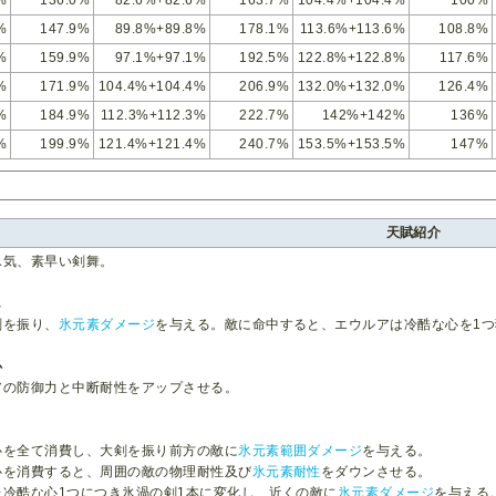
%
136.0%
82.6%+82.6%
163.7%
104.4%+104.4%
100%
%
147.9%
89.8%+89.8%
178.1%
113.6%+113.6%
108.8%
%
159.9%
97.1%+97.1%
192.5%
122.8%+122.8%
117.6%
%
171.9%
104.4%+104.4%
206.9%
132.0%+132.0%
126.4%
%
184.9%
112.3%+112.3%
222.7%
142%+142%
136%
%
199.9%
121.4%+121.4%
240.7%
153.5%+153.5%
147%
天賦紹介
氷気、素早い剣舞。
し
剣を振り、
氷元素ダメージ
を与える。敵に命中すると、エウルアは冷酷な心を1つ獲
心
アの防御力と中断耐性をアップさせる。
心を全て消費し、大剣を振り前方の敵に
氷元素範囲ダメージ
を与える。
心を消費すると、周囲の敵の物理耐性及び
氷元素耐性
をダウンさせる。
た冷酷な心1つにつき氷渦の剣1本に変化し、近くの敵に
氷元素ダメージ
を与える