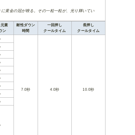
きに黄金の冠が映る。その一粒一粒が、光り輝いてい
氷元素
耐性ダウン
一回押し
長押し
ウン
時間
クールタイム
クールタイム
%
%
%
%
%
%
%
7.0秒
4.0秒
10.0秒
%
%
%