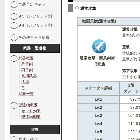
実装予定キャラ
通常攻撃
★5（レアリティ別）
戦闘天賦(通常攻撃)
★4（レアリティ別）
通常攻撃
最大5段
その他キャラ情報
重撃
武器・聖遺物
持続的に
武器概要
通常攻撃・西風剣術・
重撃が終
├
片手剣
旧貴族
├
両手剣
落下攻撃
├
長柄武器
空中から
├
法器
1段
└
弓
ステータス詳細
ダメージ
武器一覧
Lv.1
89.7
聖遺物概要
Lv.2
97.0
├
セット効果
Lv.3
104.3
└
聖遺物廻聖
Lv.4
114.8
攻略
Lv.5
122.1
育成・強化