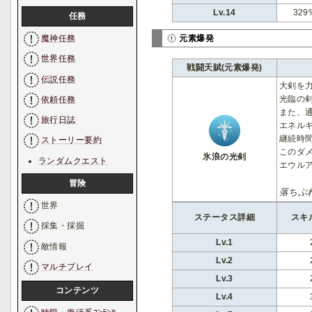
Lv.14
329
任務
魔神任務
元素爆発
世界任務
戦闘天賦(元素爆発)
伝説任務
大剣を
光臨の
依頼任務
また、
旅行日誌
エネルギ
継続時
ストーリー要約
このダ
氷浪の光剣
ランダムクエスト
エウル
冒険
落ちぶ
世界
ステータス詳細
スキ
採集・採掘
Lv.1
敵情報
Lv.2
マルチプレイ
Lv.3
コンテンツ
Lv.4