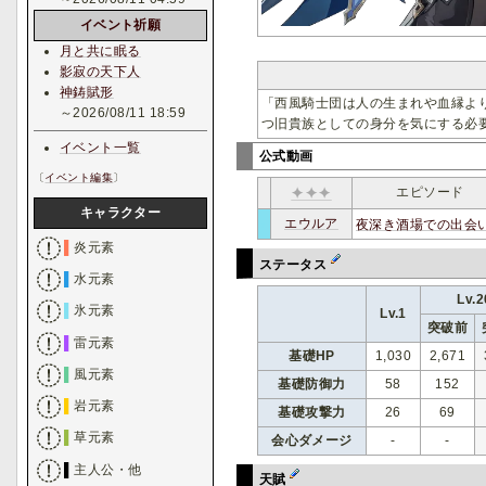
イベント祈願
月と共に眠る
影寂の天下人
神鋳賦形
「西風騎士団は人の生まれや血縁よ
～2026/08/11 18:59
つ旧貴族としての身分を気にする必
イベント一覧
公式動画
〔
イベント編集
〕
✦✦✦
エピソード
キャラクター
エウルア
夜深き酒場での出会
c
ｴｳ
ｰｰ
▌
炎元素
ステータス
▌
水元素
Lv.2
▌
氷元素
Lv.1
突破前
▌
雷元素
基礎HP
1,030
2,671
▌
風元素
基礎防御力
58
152
▌
岩元素
基礎攻撃力
26
69
▌
草元素
会心ダメージ
-
-
▌
主人公・他
天賦