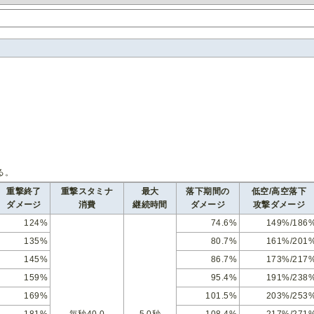
る。
重撃終了
重撃スタミナ
最大
落下期間の
低空/高空落下
ダメージ
消費
継続時間
ダメージ
攻撃ダメージ
124%
74.6%
149%/186
135%
80.7%
161%/201
145%
86.7%
173%/217
159%
95.4%
191%/238
169%
101.5%
203%/253