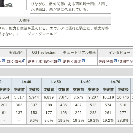
りながら、敵対関係にある西風騎士団に入団し
た理由は、未だ謎に包まれている。
人物評
りも、能力と実績を重んじる。エウルアは優れた騎士だ、彼女が持
要はない。」――ジン・グンヒルド
実戦紹介
OST selection
チュートリアル動画
インタビュー
い
輝く燭光
逆巻く氷濤の小憩
逆巻く海氷
佐藤利奈
/
3周年
0
Lv.40
Lv.50
Lv.60
Lv.70
突破後
突破前
突破後
突破前
突破後
突破前
突破後
突破前
突破後
3,554
5,317
5,944
6,839
7,675
8,579
9,207
10,119
10,746
202
302
337
388
436
487
523
574
610
91
137
153
177
198
222
238
261
277
-
-
9.6%
9.6%
19.2%
19.2%
19.2%
19.2%
28.8%