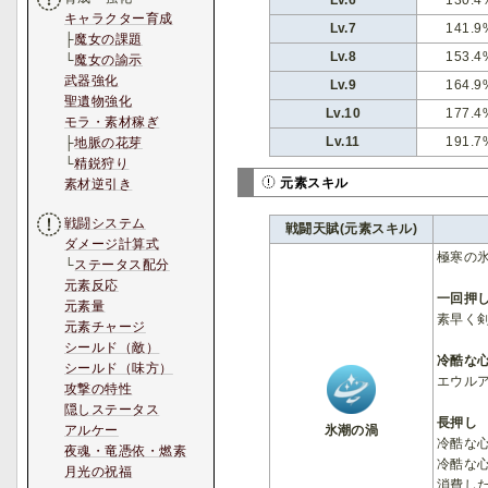
Lv.6
130.4
キャラクター育成
Lv.7
141.9
├
魔女の課題
Lv.8
153.4
└
魔女の諭示
武器強化
Lv.9
164.9
聖遺物強化
Lv.10
177.4
モラ・素材稼ぎ
Lv.11
191.7
├
地脈の花芽
└
精鋭狩り
元素スキル
素材逆引き
戦闘システム
戦闘天賦(元素スキル)
ダメージ計算式
極寒の
└
ステータス配分
元素反応
一回押
元素量
素早く
元素チャージ
シールド（敵）
冷酷な
シールド（味方）
エウル
攻撃の特性
隠しステータス
長押し
氷潮の渦
アルケー
冷酷な
夜魂・竜憑依・燃素
冷酷な
月光の祝福
消費し