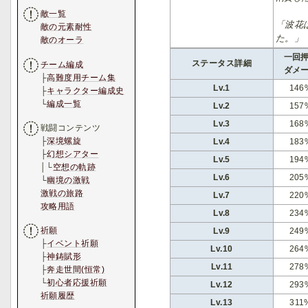
敵一覧
「波花
敵の元素耐性
た。」
敵のオーラ
一回
ステータス詳細
チーム編成
ダメ
├
高難度用チーム集
Lv.1
146
├
キャラクター編成史
└
編成一覧
Lv.2
157
Lv.3
168
戦闘コンテンツ
├
深境螺旋
Lv.4
183
├
幻想シアター
Lv.5
194
│└
空想の軌跡
Lv.6
205
└
幽境の激戦
激戦の旅路
Lv.7
220
攻略用語
Lv.8
234
祈願
Lv.9
249
├
イベント祈願
Lv.10
264
├
神鋳賦形
Lv.11
278
├
奔走世間(恒常)
└
初心者応援祈願
Lv.12
293
祈願履歴
Lv.13
311