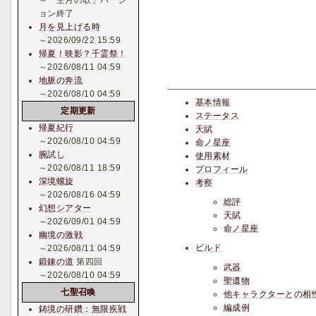
～「空月の歌」バージ
ョン終了
月を見上げる時
～2026/09/22 15:59
帰夏！映影？千霊祭！
～2026/08/11 04:59
地脈の奔流
～2026/08/10 04:59
基本情報
定期更新
ステータス
帰夏紀行
天賦
～2026/08/10 04:59
命ノ星座
腕試し
使用素材
～2026/08/11 18:59
プロフィール
深境螺旋
考察
～2026/08/16 04:59
総評
幻想シアター
天賦
～2026/09/01 04:59
命ノ星座
幽境の激戦
ビルド
～2026/08/11 04:59
鍛錬の道
第四回
武器
～2026/08/10 04:59
聖遺物
七聖召喚
他キャラクターとの相
編成例
鋳境の研鑽：無限疾戦