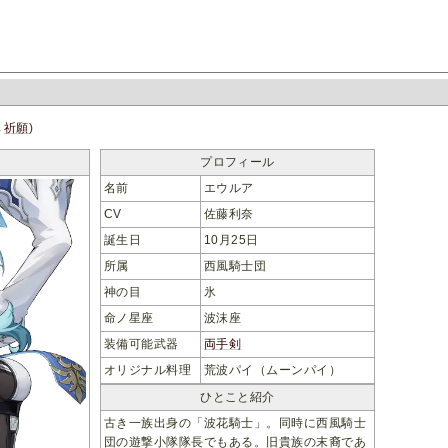
→
祈願
)
プロフィール
名前
エウルア
CV
佐藤利奈
誕生日
10月25日
所属
西風騎士団
神の目
氷
命ノ星座
波沫座
装備可能武器
両手剣
オリジナル料理
荒波パイ（ムーンパイ）
ひとこと紹介
古き一族出身の「波花騎士」。同時に西風騎士
団の遊撃小隊隊長でもある。旧貴族の末裔であ