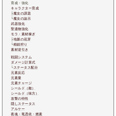
育成・強化
キャラクター育成
├
魔女の課題
└
魔女の諭示
武器強化
聖遺物強化
モラ・素材稼ぎ
├
地脈の花芽
└
精鋭狩り
素材逆引き
戦闘システム
ダメージ計算式
└
ステータス配分
元素反応
元素量
元素チャージ
シールド（敵）
シールド（味方）
攻撃の特性
隠しステータス
アルケー
夜魂・竜憑依・燃素