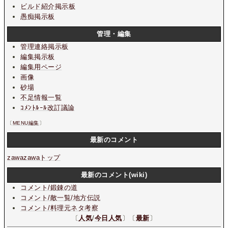
ビルド紹介掲示板
愚痴掲示板
管理・編集
管理連絡掲示板
編集掲示板
編集用ページ
画像
砂場
不足情報一覧
ｺﾒﾝﾄﾙｰﾙ改訂議論
〔
MENU編集
〕
最新のコメント
zawazawaトップ
最新のコメント(wiki)
コメント/鍛錬の道
コメント/敵一覧/地方伝説
コメント/料理元ネタ考察
〔
人気
/
今日人気
〕〔
最新
〕