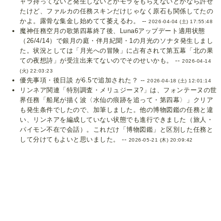
ャラ持ってないと発生しないとかモラをもらえないとかなら許せ
たけど、ファルカの任務スキンだけじゃなく原石も関係してたの
かよ。露骨な集金し始めてて萎えるわ。 --
2026-04-04 (土) 17:55:48
魔神任務空月の歌第四幕終了後、Luna6アップデート適用状態
（26/4/14）で銀月の庭・伴月紀聞・1の月光のソナタ発生しまし
た。状況としては「月光への冒険」に占有されて第五幕「北の果
ての夜想詩」が受注出来てないのでそのせいかも。 --
2026-04-14
(火) 22:03:23
優先事項・後日談 が6.5で追加された？ --
2026-04-18 (土) 12:01:14
リンネア関連「特別調査・メリュジーヌ?」は、フォンテーヌの世
界任務「船尾が描く波〈水仙の痕跡を追って・第四幕〉」クリア
も発生条件でしたので、加筆しました。他の博物図鑑の任務と違
い、リンネアを編成していない状態でも進行できました（旅人・
パイモン不在で会話）。これだけ「博物図鑑」と区別した任務と
して分けてもよいと思いました。 --
2026-05-21 (木) 20:09:42