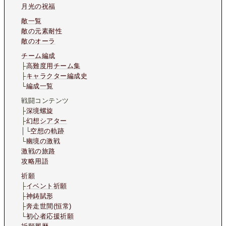
月光の祝福
敵一覧
敵の元素耐性
敵のオーラ
チーム編成
├
高難度用チーム集
├
キャラクター編成史
└
編成一覧
戦闘コンテンツ
├
深境螺旋
├
幻想シアター
│└
空想の軌跡
└
幽境の激戦
激戦の旅路
攻略用語
祈願
├
イベント祈願
├
神鋳賦形
├
奔走世間(恒常)
└
初心者応援祈願