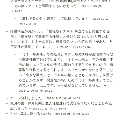
スターダストビーチ北、パハ島北(曖昧))調べるとイベント発生し
てその後シグルトと戦闘するものがあった --
2025-10-06 (月)
14:24:25
「哀しき鈴の音」関連として記載しています --
2025-10-17
(金) 17:59:00
階層構造がおかしい、「情報取引スキル を当てると発生する任
務」「情報取引で発生する任務」と分けたほうがいいと思いま
す。いまは「ミミール書店」投資収益 という謎の括りがあり、対
応関係が破綻している。。 --
2025-12-08 (月) 15:11:34
「ミミール商店」での任務とネフェルの所持が必須の情報取
引関連任務で分けています。「ミミール商店」での任務「本
当の嘘」はネフェルの所持に関わらず発生できるもので、情
報取引任務とは分けられます。ネフェルがいないと発生しな
い「小さな商売」は、「本当の嘘」とどちらか片方しか受け
ることができず、関連性が高いため「ミミール商店」でまと
めています。以上です。何も破綻などしていません。 --
2025-12-09 (火) 04:15:21
ページ分割しました --
2025-12-15 (月) 01:14:53
銀月の庭・伴月紀聞が魔人任務進行で受けられなくなることを追
記しました --
2025-12-31 (水) 17:26:46
月並べ2回目遊べるんだね --
2026-01-05 (月) 05:33:39