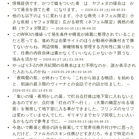
情報提供です。かつて嘘をついた者 は ヤフォダの場合は か
つて過去を捨てた者 になります。 --
2026-01-10 (土) 08:45:33
他のも以下のように変わります。小さな商売（ネフェル限定）小
さな依頼（ヤフォダ限定）広がる研究（ネフェル限定）偶然の依
頼（ヤフォダ限定） --
2026-01-10 (土) 08:46:22
このWIKIの価値って発生条件や構造が綺麗に整理されていること
だと思ってる。進め方は企業サイトのほうが動画や画像付きで勝
てないからね。周辺情報、俯瞰情報を管理する方向性に振り切っ
て、任務の内容自体は書かなくていいなんじゃないか？競うな、
強みを活かせ --
2026-01-27 (火) 21:19:56
やっぱり3-2の伴月紀聞の任務名はまだ不明なのか、誰か表示され
た人おらんのかね --
2026-01-29 (木) 02:16:35
「夜鳴鶯の歌」が終わってから「これから始まる物語」を始める
と、初諭の庭３階のヴィーナとの会話でその話が出ました。 --
2026-02-01 (日) 13:45:32
「集いの場・夜明かしの墓」で灯台点灯後は地下室に入れないと
あるのですが、点灯後「灯台の下へ行く」（大量の幽霊が出る場
面）を無視して地下室に入る事ができました。フリンズのセリフ
は変わっていませんでした。ギリギリまでセリフ回収したい人い
るかもなので参考までに。 --
2026-03-13 (金) 00:46:15
今急いで断崖と廃谷の詩を探索してて世界任務片付け中に思った
んだけど、ファルカのスキン任務ひどすぎだろ。今まで特定のキ