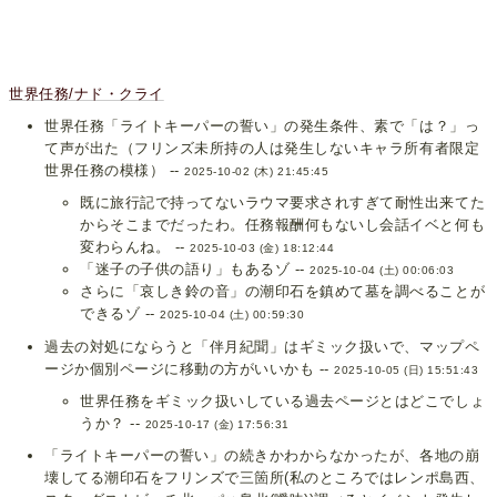
世界任務/ナド・クライ
世界任務「ライトキーパーの誓い」の発生条件、素で「は？」っ
て声が出た（フリンズ未所持の人は発生しないキャラ所有者限定
世界任務の模様） --
2025-10-02 (木) 21:45:45
既に旅行記で持ってないラウマ要求されすぎて耐性出来てた
からそこまでだったわ。任務報酬何もないし会話イベと何も
変わらんね。 --
2025-10-03 (金) 18:12:44
「迷子の子供の語り」もあるゾ --
2025-10-04 (土) 00:06:03
さらに「哀しき鈴の音」の潮印石を鎮めて墓を調べることが
できるゾ --
2025-10-04 (土) 00:59:30
過去の対処にならうと「伴月紀聞」はギミック扱いで、マップペ
ージか個別ページに移動の方がいいかも --
2025-10-05 (日) 15:51:43
世界任務をギミック扱いしている過去ページとはどこでしょ
うか？ --
2025-10-17 (金) 17:56:31
「ライトキーパーの誓い」の続きかわからなかったが、各地の崩
壊してる潮印石をフリンズで三箇所(私のところではレンポ島西、