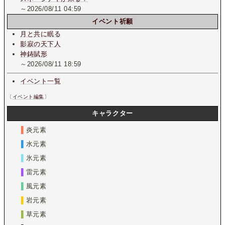
～2026/08/11 04:59
イベント祈願
月と共に眠る
影寂の天下人
神鋳賦形
～2026/08/11 18:59
イベント一覧
〔
イベント編集
〕
キャラクター
▌
炎元素
▌
水元素
▌
氷元素
▌
雷元素
▌
風元素
▌
岩元素
▌
草元素