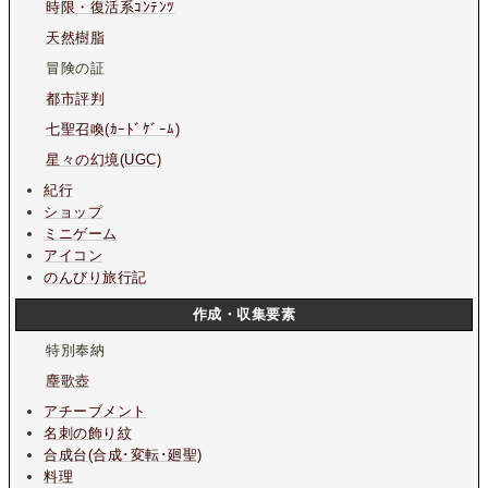
時限・復活系ｺﾝﾃﾝﾂ
天然樹脂
冒険の証
都市評判
七聖召喚(ｶｰﾄﾞｹﾞｰﾑ)
星々の幻境(UGC)
紀行
ショップ
ミニゲーム
アイコン
のんびり旅行記
作成・収集要素
特別奉納
塵歌壺
アチーブメント
名刺の飾り紋
合成台(合成･変転･廻聖)
料理