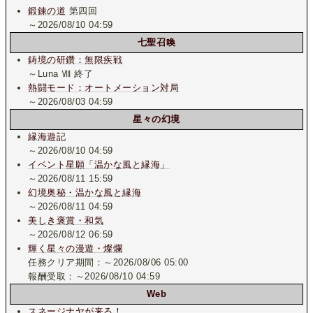
鍛錬の道
第四回
～2026/08/10 04:59
七聖召喚
鋳境の研鑽：無限疾戦
～Luna Ⅷ 終了
熱闘モード：オートメーション対局
～2026/08/03 04:59
星々の幻境
縁海遊記
～2026/08/10 04:59
イベント星願「温かな風と縁海」
～2026/08/11 15:59
幻境奥秘・温かな風と縁海
～2026/08/11 04:59
美しき褒賞・和気
～2026/08/12 06:59
輝く星々の漫遊・燦爛
任務クリア期間：～2026/08/06 05:00
報酬受取：～2026/08/10 04:59
Web
スネージナヤが来る！