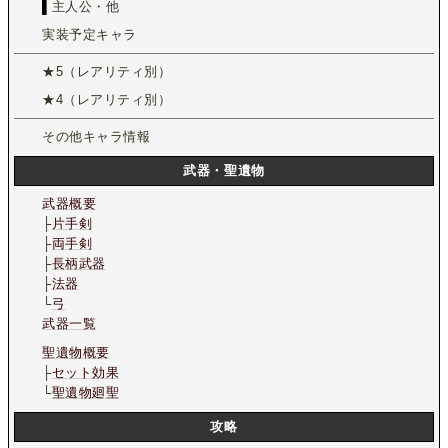
▌
主人公・他
実装予定キャラ
★5（レアリティ別）
★4（レアリティ別）
その他キャラ情報
武器・聖遺物
武器概要
├
片手剣
├
両手剣
├
長柄武器
├
法器
└
弓
武器一覧
聖遺物概要
├
セット効果
└
聖遺物廻聖
攻略