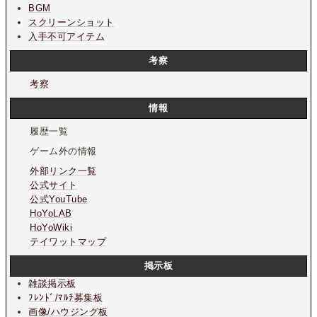
BGM
スクリーンショット
入手不可アイテム
考察
考察
情報
履歴一覧
ゲーム外の情報
外部リンク一覧
公式サイト
公式YouTube
HoYoLAB
HoYoWiki
テイワットマップ
掲示板
雑談掲示板
ﾌﾚﾝﾄﾞ/ﾏﾙﾁ募集板
画像/ハウジング板