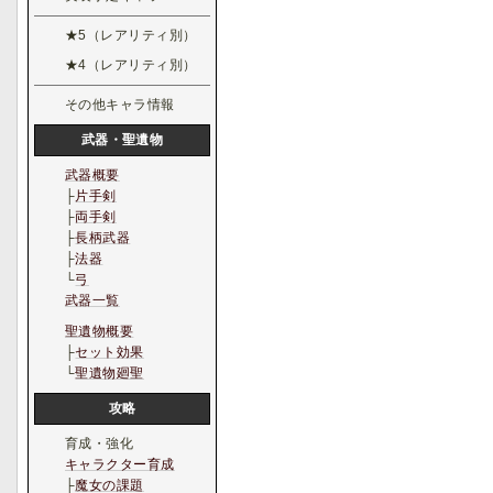
★5（レアリティ別）
★4（レアリティ別）
その他キャラ情報
武器・聖遺物
武器概要
├
片手剣
├
両手剣
├
長柄武器
├
法器
└
弓
武器一覧
聖遺物概要
├
セット効果
└
聖遺物廻聖
攻略
育成・強化
キャラクター育成
├
魔女の課題