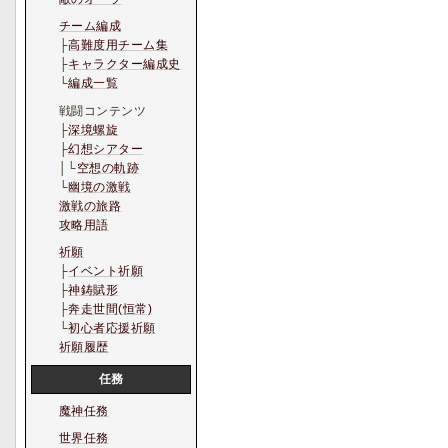
チーム編成
├
高難度用チーム集
├
キャラクター編成史
└
編成一覧
戦闘コンテンツ
├
深境螺旋
├
幻想シアター
│└
空想の軌跡
└
幽境の激戦
激戦の旅路
攻略用語
祈願
├
イベント祈願
├
神鋳賦形
├
奔走世間(恒常)
└
初心者応援祈願
祈願履歴
任務
魔神任務
世界任務