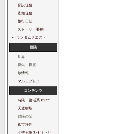
伝説任務
依頼任務
旅行日誌
ストーリー要約
ランダムクエスト
冒険
世界
採集・採掘
敵情報
マルチプレイ
コンテンツ
時限・復活系ｺﾝﾃﾝﾂ
天然樹脂
冒険の証
都市評判
七聖召喚(ｶｰﾄﾞｹﾞｰﾑ)