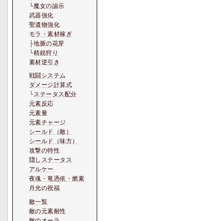
└
魔女の諭示
武器強化
聖遺物強化
モラ・素材稼ぎ
├
地脈の花芽
└
精鋭狩り
素材逆引き
戦闘システム
ダメージ計算式
└
ステータス配分
元素反応
元素量
元素チャージ
シールド（敵）
シールド（味方）
攻撃の特性
隠しステータス
アルケー
夜魂・竜憑依・燃素
月光の祝福
敵一覧
敵の元素耐性
敵のオーラ