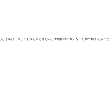
らしき鳥は、倒しても何も落とさないし生物図鑑に載らないし網で捕まえることも