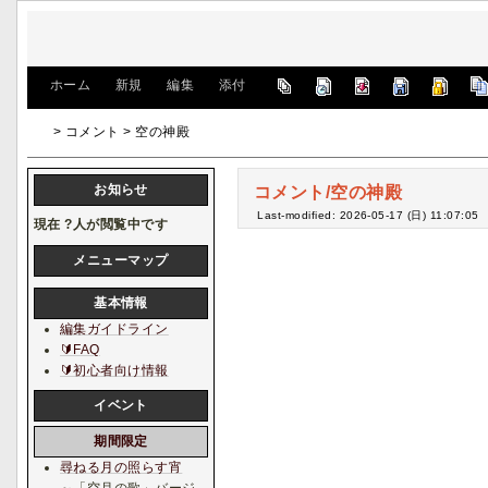
[
ホーム
|
新規
|
編集
|
添付
]
> コメント > 空の神殿
お知らせ
コメント/空の神殿
Last-modified: 2026-05-17 (日) 11:07:05
現在
?
人が閲覧中です
メニューマップ
基本情報
編集ガイドライン
🔰FAQ
🔰初心者向け情報
イベント
期間限定
尋ねる月の照らす宵