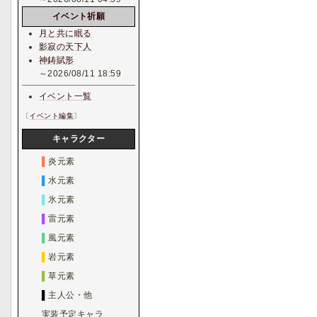
イベント祈願
月と共に眠る
影寂の天下人
神鋳賦形
～2026/08/11 18:59
イベント一覧
〔
イベント編集
〕
キャラクター
▌
炎元素
▌
水元素
▌
氷元素
▌
雷元素
▌
風元素
▌
岩元素
▌
草元素
▌
主人公・他
実装予定キャラ