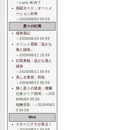
～Luna Ⅷ 終了
熱闘モード：オートメ
ーション対局
～2026/08/03 04:59
星々の幻境
縁海遊記
～2026/08/10 04:59
イベント星願「温かな
風と縁海」
～2026/08/11 15:59
幻境奥秘・温かな風と
縁海
～2026/08/11 04:59
美しき褒賞・和気
～2026/08/12 06:59
輝く星々の漫遊・燦爛
任務クリア期間：～202
6/08/06 05:00
報酬受取：～2026/08/1
0 04:59
Web
スネージナヤが来る！
～2026/08/11 04:59