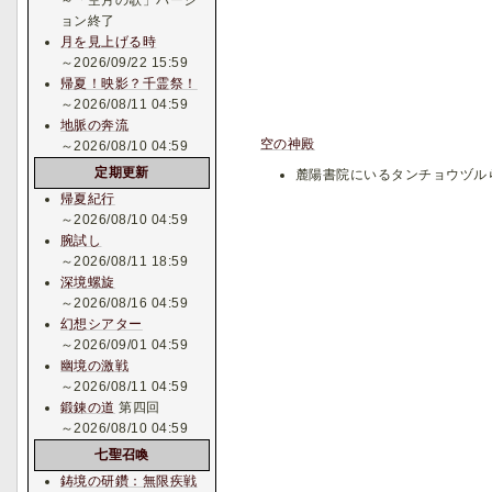
～「空月の歌」バージ
ョン終了
月を見上げる時
～2026/09/22 15:59
帰夏！映影？千霊祭！
～2026/08/11 04:59
地脈の奔流
空の神殿
～2026/08/10 04:59
定期更新
麓陽書院にいるタンチョウヅル
帰夏紀行
～2026/08/10 04:59
腕試し
～2026/08/11 18:59
深境螺旋
～2026/08/16 04:59
幻想シアター
～2026/09/01 04:59
幽境の激戦
～2026/08/11 04:59
鍛錬の道
第四回
～2026/08/10 04:59
七聖召喚
鋳境の研鑽：無限疾戦