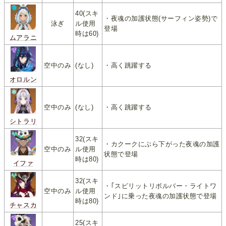
40(スキ
・夜魂の加護状態(サーフィン姿勢)で
泳ぎ
ル使用
登場
時は60)
ムアラニ
空中のみ
(なし)
・高く跳躍する
オロルン
空中のみ
(なし)
・高く跳躍する
シトラリ
32(スキ
・カクークにぶら下がった夜魂の加護
空中のみ
ル使用
状態で登場
時は80)
イファ
32(スキ
・｢スピリットリボルバー・ライトワ
空中のみ
ル使用
ンド｣に乗った夜魂の加護状態で登場
時は80)
チャスカ
25(スキ