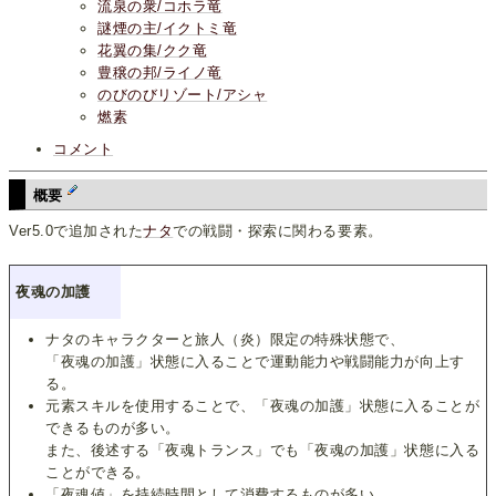
流泉の衆/コホラ竜
謎煙の主/イクトミ竜
花翼の集/クク竜
豊穣の邦/ライノ竜
のびのびリゾート/アシャ
燃素
コメント
概要
Ver5.0で追加された
ナタ
での戦闘・探索に関わる要素。
夜魂の加護
ナタのキャラクターと旅人（炎）限定の特殊状態で、
「夜魂の加護」状態に入ることで運動能力や戦闘能力が向上す
る。
元素スキルを使用することで、「夜魂の加護」状態に入ることが
できるものが多い。
また、後述する「夜魂トランス」でも「夜魂の加護」状態に入る
ことができる。
「夜魂値」を持続時間として消費するものが多い。