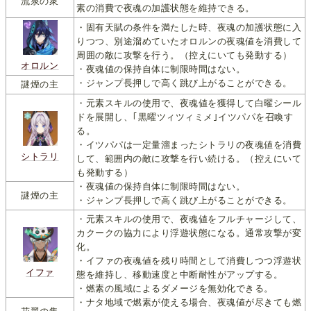
流泉の衆
素の消費で夜魂の加護状態を維持できる。
・固有天賦の条件を満たした時、夜魂の加護状態に入
りつつ、別途溜めていたオロルンの夜魂値を消費して
周囲の敵に攻撃を行う。（控えにいても発動する）
オロルン
・夜魂値の保持自体に制限時間はない。
・ジャンプ長押しで高く跳び上がることができる。
謎煙の主
・元素スキルの使用で、夜魂値を獲得して白曜シール
ドを展開し、｢黒曜ツィツィミメ｣イツパパを召喚す
る。
・イツパパは一定量溜まったシトラリの夜魂値を消費
シトラリ
して、範囲内の敵に攻撃を行い続ける。（控えにいて
も発動する）
・夜魂値の保持自体に制限時間はない。
謎煙の主
・ジャンプ長押しで高く跳び上がることができる。
・元素スキルの使用で、夜魂値をフルチャージして、
カクークの協力により浮遊状態になる。通常攻撃が変
化。
・イファの夜魂値を残り時間として消費しつつ浮遊状
イファ
態を維持し、移動速度と中断耐性がアップする。
・燃素の風域によるダメージを無効化できる。
・ナタ地域で燃素が使える場合、夜魂値が尽きても燃