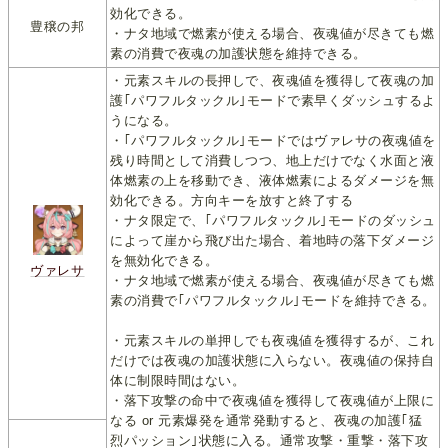
効化できる。
豊穣の邦
・ナタ地域で燃素が使える場合、夜魂値が尽きても燃
素の消費で夜魂の加護状態を維持できる。
・元素スキルの長押しで、夜魂値を獲得して夜魂の加
護｢パワフルタックル｣モードで素早くダッシュするよ
うになる。
・｢パワフルタックル｣モードではヴァレサの夜魂値を
残り時間として消費しつつ、地上だけでなく水面と液
体燃素の上を移動でき、液体燃素によるダメージを無
効化できる。方向キーを放すと終了する
・ナタ限定で、｢パワフルタックル｣モードのダッシュ
によって崖から飛び出た場合、着地時の落下ダメージ
を無効化できる。
ヴァレサ
・ナタ地域で燃素が使える場合、夜魂値が尽きても燃
素の消費で｢パワフルタックル｣モードを維持できる。
・元素スキルの単押しでも夜魂値を獲得するが、これ
だけでは夜魂の加護状態に入らない。夜魂値の保持自
体に制限時間はない。
・落下攻撃の命中で夜魂値を獲得して夜魂値が上限に
なる or 元素爆発を通常発動すると、夜魂の加護｢猛
烈パッション｣状態に入る。通常攻撃・重撃・落下攻