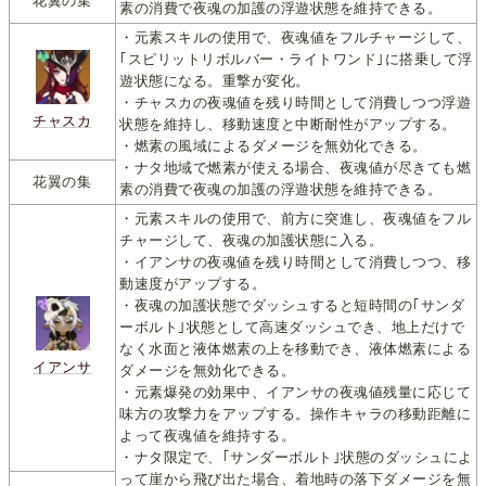
花翼の集
素の消費で夜魂の加護の浮遊状態を維持できる。
・元素スキルの使用で、夜魂値をフルチャージして、
｢スピリットリボルバー・ライトワンド｣に搭乗して浮
遊状態になる。重撃が変化。
・チャスカの夜魂値を残り時間として消費しつつ浮遊
チャスカ
状態を維持し、移動速度と中断耐性がアップする。
・燃素の風域によるダメージを無効化できる。
・ナタ地域で燃素が使える場合、夜魂値が尽きても燃
花翼の集
素の消費で夜魂の加護の浮遊状態を維持できる。
・元素スキルの使用で、前方に突進し、夜魂値をフル
チャージして、夜魂の加護状態に入る。
・イアンサの夜魂値を残り時間として消費しつつ、移
動速度がアップする。
・夜魂の加護状態でダッシュすると短時間の｢サンダ
ーボルト｣状態として高速ダッシュでき、地上だけで
なく水面と液体燃素の上を移動でき、液体燃素による
イアンサ
ダメージを無効化できる。
・元素爆発の効果中、イアンサの夜魂値残量に応じて
味方の攻撃力をアップする。操作キャラの移動距離に
よって夜魂値を維持する。
・ナタ限定で、｢サンダーボルト｣状態のダッシュによ
って崖から飛び出た場合、着地時の落下ダメージを無