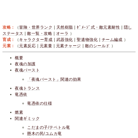
攻略：
（
冒険・世界ランク
|
天然樹脂
|
ﾀﾞﾒｰｼﾞ式・敵元素耐性
|
隠し
ステータス
|
敵一覧・攻略
|
オーラ
）
育成：
（
キャラクター育成
|
武器強化
|
聖遺物強化
|
チーム編成
）
元素：
（
元素反応
|
元素量
|
元素チャージ
|
敵のシールド
）
概要
夜魂の加護
夜魂バースト
「夜魂バースト」関連の効果
夜魂トランス
竜憑依
竜憑依の仕様
燃素
関連ギミック
こだまの子/テペトル竜
懸木の民/ユムカ竜