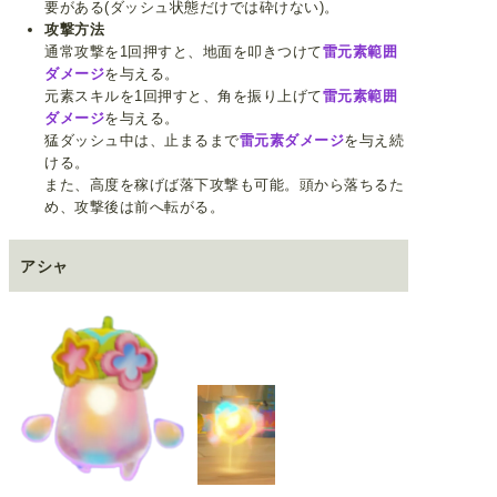
要がある(ダッシュ状態だけでは砕けない)。
攻撃方法
通常攻撃を1回押すと、地面を叩きつけて
雷元素範囲
ダメージ
を与える。
元素スキルを1回押すと、角を振り上げて
雷元素範囲
ダメージ
を与える。
猛ダッシュ中は、止まるまで
雷元素ダメージ
を与え続
ける。
また、高度を稼げば落下攻撃も可能。頭から落ちるた
め、攻撃後は前へ転がる。
アシャ