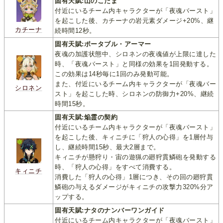
固有天賦:山のこだま
付近にいるチーム内キャラクターが「夜魂バースト」
を起こした後、カチーナの岩元素ダメージ+20%、継
カチーナ
続時間12秒。
固有天賦:ポータブル・アーマー
夜魂の加護状態中、シロネンの夜魂値が上限に達した
時、「夜魂バースト」と同様の効果を1回発動する。
この効果は14秒毎に1回のみ発動可能。
また、付近にいるチーム内キャラクターが「夜魂バー
シロネン
スト」を起こした時、シロネンの防御力+20%、継続
時間15秒。
固有天賦:焔霊の契約
付近にいるチーム内キャラクターが「夜魂バースト」
を起こした後、キィニチに「狩人の心得」を1層付与
し、継続時間15秒、最大2層まで。
キィニチが懸狩り・宙の遊猟の廻狩貫鱗砲を発動する
時、「狩人の心得」をすべて消費する。
キィニチ
消費した「狩人の心得」1層につき、その回の廻狩貫
鱗砲の与えるダメージがキィニチの攻撃力320%分ア
ップする。
固有天賦:ナタのナンバーワンガイド
付近にいるチーム内キャラクターが「夜魂バースト」