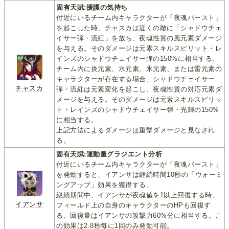
固有天賦:援護の気持ち
付近にいるチーム内キャラクターが「夜魂バースト」
を起こした時、チャスカは近くの敵に「シャドウチェ
イサー弾・流紅」を放ち、夜魂性質の風元素ダメージ
を与える。そのダメージは元素スキルスピリット・レ
インズのシャドウチェイサー弾の150%に相当する。
チーム内に炎元素、水元素、氷元素、または雷元素の
キャラクターが存在する場合、シャドウチェイサー
チャスカ
弾・流紅は元素変化を起こし、夜魂性質の対応元素ダ
メージを与える。そのダメージは元素スキルスピリッ
ト・レインズのシャドウチェイサー弾・光輝の150%
に相当する。
上記方法によるダメージは重撃ダメージと見なされ
る。
固有天賦:運動量グラジエント分析
付近にいるチーム内キャラクターが「夜魂バースト」
を発動すると、イアンサは継続時間10秒の「ウォーミ
ングアップ」効果を獲得する。
継続期間中、イアンサが夜魂値を1以上回復する時、
イアンサ
フィールド上の自身のキャラクターのHPも回復す
る。回復量はイアンサの攻撃力60%分に相当する。こ
の効果は2.8秒毎に1回のみ発動可能。