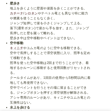
壁歩き
地上を歩くように壁面や崖面を歩くことができる。
カチーナ
/
シロネン
やテペトル竜とも異なり特に能力
や燃素を使うこともなく歩く。
ジャンプ短押しで崖を小さくジャンプして上る。
落下(通常ボタン)で崖から手を放す。また、ジャンプ
長押しだと壁を蹴って離れる。
壁歩き中は空中移動やペイントはできない。
空中移動
キィニチ
やユムカ竜のように空中を移動できる。
空中で長押しすることで滞空状態に入り、照準を定め
て移動できる。
照準を使った空中移動は2回まで行うことができ、着
地するかルーンに移動すると使用回数がリセットされ
る。
クールタイムがあり、1回目の使用から5秒間以内に着
地しても再使用できない。
空中でペイントを行うとその場に留まることができ
る。ジャンプボタンを押すと滞空状態が解除される。
アシャ専用のルーンがあり、キィニチやユムカ竜との
互換性はない。
水上を歩ける