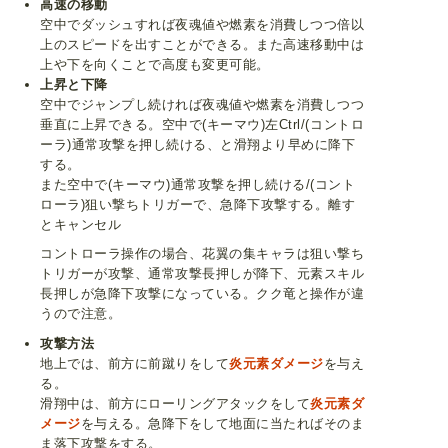
高速の移動
空中でダッシュすれば夜魂値や燃素を消費しつつ倍以
上のスピードを出すことができる。また高速移動中は
上や下を向くことで高度も変更可能。
上昇と下降
空中でジャンプし続ければ夜魂値や燃素を消費しつつ
垂直に上昇できる。空中で(キーマウ)左Ctrl/(コントロ
ーラ)通常攻撃を押し続ける、と滑翔より早めに降下
する。
また空中で(キーマウ)通常攻撃を押し続ける/(コント
ローラ)狙い撃ちトリガーで、急降下攻撃する。離す
とキャンセル
コントローラ操作の場合、花翼の集キャラは狙い撃ち
トリガーが攻撃、通常攻撃長押しが降下、元素スキル
長押しが急降下攻撃になっている。クク竜と操作が違
うので注意。
攻撃方法
地上では、前方に前蹴りをして
炎元素ダメージ
を与え
る。
滑翔中は、前方にローリングアタックをして
炎元素ダ
メージ
を与える。急降下をして地面に当たればそのま
ま落下攻撃をする。