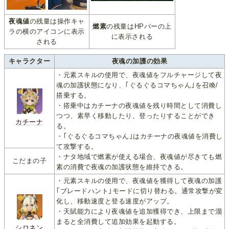
夜魂値
の残量は操作キャ
燃素
の残量はHPバーの上
ラの横のアイコンに表示
に表示される
される
キャラクター
夜魂の加護の効果
・元素スキルの使用で、夜魂値をフルチャージして夜
魂の加護状態になり、｢ぐるぐるコマちゃん｣を召喚/
搭乗する。
・搭乗中はカチーナの夜魂値を残り時間として消費し
つつ、素早く移動したり、登ったりすることができ
カチーナ
る。
・｢ぐるぐるコマちゃん｣はカチーナの夜魂値を消費し
て攻撃する。
・ナタ地域で燃素が使える場合、夜魂値が尽きても燃
こだまの子
素の消費で夜魂の加護状態を維持できる。
・元素スキルの使用で、夜魂値を獲得して夜魂の加護
｢ブレードハント｣モードに切り替わる。通常攻撃が変
化し、移動速度と登る速度がアップ。
・天賦能力により夜魂値を追加獲得でき、上限まで溜
まると全消費して追加効果を起動する。
シロネン