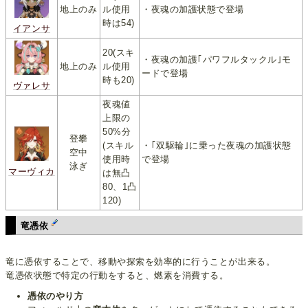
地上のみ
ル使用
・夜魂の加護状態で登場
時は54)
イアンサ
20(スキ
・夜魂の加護｢パワフルタックル｣モ
地上のみ
ル使用
ードで登場
時も20)
ヴァレサ
夜魂値
上限の
50%分
登攀
(スキル
・｢双駆輪｣に乗った夜魂の加護状態
空中
使用時
で登場
泳ぎ
マーヴィカ
は無凸
80、1凸
120)
竜憑依
竜に憑依することで、移動や探索を効率的に行うことが出来る。
竜憑依状態で特定の行動をすると、燃素を消費する。
憑依のやり方