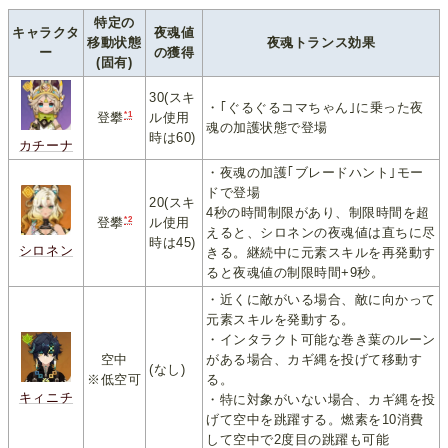
特定の
キャラクタ
夜魂値
移動状態
夜魂トランス効果
ー
の獲得
(固有)
30(スキ
・｢ぐるぐるコマちゃん｣に乗った夜
*1
ル使用
登攀
魂の加護状態で登場
時は60)
カチーナ
・夜魂の加護｢ブレードハント｣モー
ドで登場
20(スキ
4秒の時間制限があり、制限時間を超
*2
ル使用
登攀
えると、シロネンの夜魂値は直ちに尽
時は45)
シロネン
きる。継続中に元素スキルを再発動す
ると夜魂値の制限時間+9秒。
・近くに敵がいる場合、敵に向かって
元素スキルを発動する。
・インタラクト可能な巻き葉のルーン
空中
がある場合、カギ縄を投げて移動す
(なし)
※低空可
る。
キィニチ
・特に対象がいない場合、カギ縄を投
げて空中を跳躍する。燃素を10消費
して空中で2度目の跳躍も可能