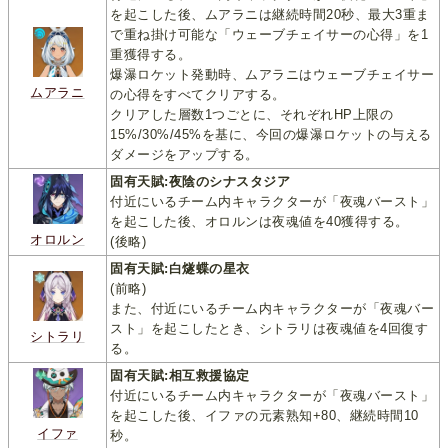
を起こした後、ムアラニは継続時間20秒、最大3重ま
で重ね掛け可能な「ウェーブチェイサーの心得」を1
重獲得する。
爆瀑ロケット発動時、ムアラニはウェーブチェイサー
ムアラニ
の心得をすべてクリアする。
クリアした層数1つごとに、それぞれHP上限の
15%/30%/45%を基に、今回の爆瀑ロケットの与える
ダメージをアップする。
固有天賦:夜陰のシナスタジア
付近にいるチーム内キャラクターが「夜魂バースト」
を起こした後、オロルンは夜魂値を40獲得する。
オロルン
(後略)
固有天賦:白燧蝶の星衣
(前略)
また、付近にいるチーム内キャラクターが「夜魂バー
スト」を起こしたとき、シトラリは夜魂値を4回復す
シトラリ
る。
固有天賦:相互救援協定
付近にいるチーム内キャラクターが「夜魂バースト」
を起こした後、イファの元素熟知+80、継続時間10
イファ
秒。