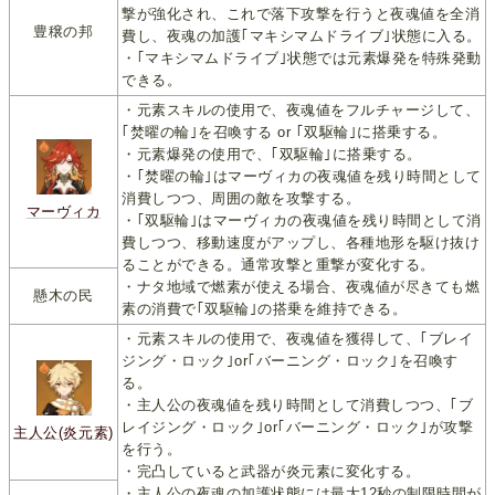
撃が強化され、これで落下攻撃を行うと夜魂値を全消
豊穣の邦
費し、夜魂の加護｢マキシマムドライブ｣状態に入る。
・｢マキシマムドライブ｣状態では元素爆発を特殊発動
できる。
・元素スキルの使用で、夜魂値をフルチャージして、
｢焚曜の輪｣を召喚する or ｢双駆輪｣に搭乗する。
・元素爆発の使用で、｢双駆輪｣に搭乗する。
・｢焚曜の輪｣はマーヴィカの夜魂値を残り時間として
消費しつつ、周囲の敵を攻撃する。
マーヴィカ
・｢双駆輪｣はマーヴィカの夜魂値を残り時間として消
費しつつ、移動速度がアップし、各種地形を駆け抜け
ることができる。通常攻撃と重撃が変化する。
・ナタ地域で燃素が使える場合、夜魂値が尽きても燃
懸木の民
素の消費で｢双駆輪｣の搭乗を維持できる。
・元素スキルの使用で、夜魂値を獲得して、｢ブレイ
ジング・ロック｣or｢バーニング・ロック｣を召喚す
る。
・主人公の夜魂値を残り時間として消費しつつ、｢ブ
レイジング・ロック｣or｢バーニング・ロック｣が攻撃
主人公(炎元素)
を行う。
・完凸していると武器が炎元素に変化する。
・主人公の夜魂の加護状態には最大12秒の制限時間が