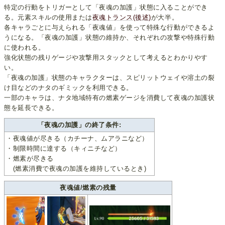
特定の行動をトリガーとして「夜魂の加護」状態に入ることができ
る。元素スキルの使用または
夜魂トランス(後述)
が大半。
各キャラごとに与えられる「夜魂値」を使って特殊な行動ができるよ
うになる。「夜魂の加護」状態の維持か、それぞれの攻撃や特殊行動
に使われる。
強化状態の残りゲージや攻撃用スタックとして考えるとわかりやす
い。
「夜魂の加護」状態のキャラクターは、スピリットウェイや溶土の裂
け目などのナタのギミックを利用できる。
一部のキャラは、ナタ地域特有の燃素ゲージを消費して夜魂の加護状
態を延長できる。
「夜魂の加護」の終了条件:
・夜魂値が尽きる（カチーナ、ムアラニなど）
・制限時間に達する（キィニチなど）
・燃素が尽きる
(燃素消費で夜魂の加護を維持しているとき)
夜魂値/燃素の残量