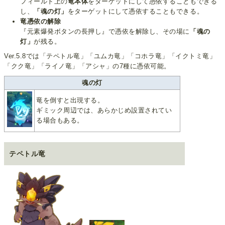
フィールド上の
竜本体
をターゲットにして憑依することもできる
し、
「魂の灯」
をターゲットにして憑依することもできる。
竜憑依の解除
『元素爆発ボタンの長押し』で憑依を解除し、その場に
「魂の
灯」
が残る。
Ver.5.8では「テペトル竜」「ユムカ竜」「コホラ竜」「イクトミ竜」
「クク竜」「ライノ竜」「アシャ」の7種に憑依可能。
魂の灯
竜を倒すと出現する。
ギミック周辺では、あらかじめ設置されてい
る場合もある。
テペトル竜