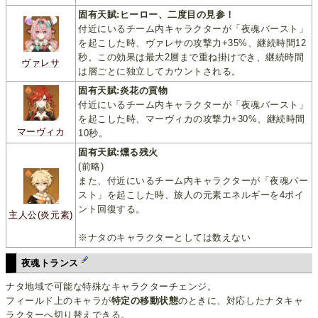
固有天賦:ヒーロー、二度目の見参！
付近にいるチーム内キャラクターが「夜魂バースト」
を起こした時、ヴァレサの攻撃力+35%、継続時間12
秒。この効果は最大2層まで重ね掛けでき、継続時間
ヴァレサ
は層ごとに独立してカウントされる。
固有天賦:炎花の貢物
付近にいるチーム内キャラクターが「夜魂バースト」
を起こした時、マーヴィカの攻撃力+30%、継続時間
マーヴィカ
10秒。
固有天賦:燻る残火
(前略)
また、付近にいるチーム内キャラクターが「夜魂バー
スト」を起こした時、旅人の元素エネルギーを4ポイ
ント回復する。
主人公(炎元素)
※ナタのキャラクターとしては数えない
夜魂トランス
ナタ地域で可能な特殊なキャラクターチェンジ。
フィールド上のキャラが
特定の移動状態
のときに、対応したナタキャ
ラクターへ切り替えできる。