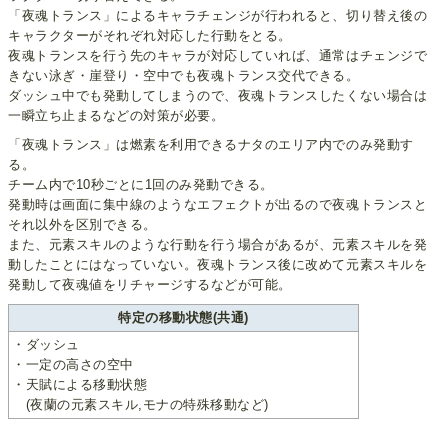
「夜魂トランス」によるキャラチェンジが行われると、切り替え後の
キャラクターがそれぞれ対応した行動をとる。
夜魂トランスを行う先のキャラが対応していれば、通常はチェンジで
きない泳ぎ・崖登り・空中でも夜魂トランス交代できる。
ダッシュ中でも発動してしまうので、夜魂トランスしたくない場合は
一瞬立ち止まるなどの対策が必要。
「夜魂トランス」は燃素を利用できるナタのエリア内でのみ発動す
る。
チーム内で10秒ごとに1回のみ発動できる。
発動時は画面に集中線のようなエフェクトが出るので夜魂トランスと
それ以外を区別できる。
また、元素スキルのような行動を行う場合があるが、元素スキルを発
動したことにはなっていない。夜魂トランス後に改めて元素スキルを
発動して夜魂値をリチャージするなどが可能。
特定の移動状態(共通)
・ダッシュ
・一定の高さの空中
・天賦による移動状態
(夜蘭の元素スキル,モナの特殊移動など)