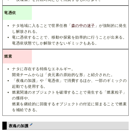
竜憑依
ナタ地域に入ることで世界任務「
森の中の迷子
」が強制的に発生
し解放される。
竜に憑依することで、移動や探索を効率的に行うことが出来る。
竜憑依状態でしか解除できないギミックもある。
燃素
ナタに存在する特殊なエネルギー。
開発チームからは「炎元素の原始的な形」と紹介された。
「夜魂の加護」や「竜憑依」で消費するほか、一部のギミックの
起動でも使用する。
燃素関連のオブジェクトを破壊することで発生する「燃素粒子」
の獲得や、
燃素を継続的に回復するオブジェクトの付近に留まることで燃素
を補給できる。
夜魂の加護