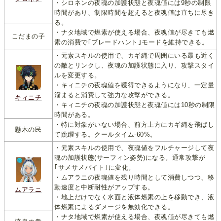
・シロネンの夜魂の加護状態と夜魂値には9秒の制限
時間があり、制限時間を超えると夜魂値は直ちに尽き
る。
・ナタ地域で燃素が使える場合、夜魂値が尽きても燃
こだまの子
素の消費で｢ブレードハント｣モードを維持できる。
・元素スキルの使用で、カギ縄で周囲にいる最も近く
の敵とリンクし、夜魂の加護状態に入り、攻撃スタイ
ルを変更する。
・キィニチの夜魂値を獲得できるようになり、一定量
溜まると消費して強力な攻撃ができる。
キィニチ
・キィニチの夜魂の加護状態と夜魂値には10秒の制限
時間がある。
・特に対象がいない場合、前方上方にカギ縄を飛ばし
懸木の民
て跳躍する。クールタイム-60%。
・元素スキルの使用で、夜魂値をフルチャージして夜
魂の加護状態(サーフィン姿勢)になる。通常攻撃が
｢サメサメバイト｣に変化。
・ムアラニの夜魂値を残り時間として消費しつつ、移
動速度と中断耐性がアップする。
ムアラニ
・地上だけでなく水面と液体燃素の上を移動でき、液
体燃素によるダメージを無効化できる。
・ナタ地域で燃素が使える場合、夜魂値が尽きても燃