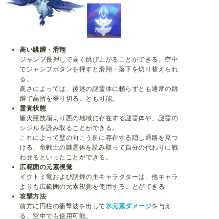
高い跳躍・滑翔
ジャンプ長押しで高く跳び上がることができる。空中
でジャンプボタンを押すと滑翔・落下を切り替えられ
る。
高さによっては、後述の謎霊体に頼らずとも通常の跳
躍で高所を登り切ることも可能。
霊覚状態
聖火競技場より西の地域に存在する謎霊体や、謎霊の
シジルを読み取ることができる。
これによって壁の向こう側に存在する隠し通路を見つ
ける、竜戦士の謎霊体を読み取って自分の代わりに戦
わせるといったことができる。
広範囲の元素視覚
イクトミ竜および謎煙の主キャラクターは、他キャラ
よりも広範囲の元素視覚を使用することができる
攻撃方法
前方に円柱の衝撃波を出して
氷元素ダメージ
を与え
る。空中でも使用可能。