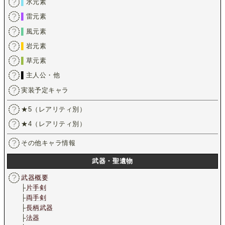
▌
氷元素
▌
雷元素
▌
風元素
▌
岩元素
▌
草元素
▌
主人公・他
実装予定キャラ
★5（レアリティ別）
★4（レアリティ別）
その他キャラ情報
武器・聖遺物
武器概要
├
片手剣
├
両手剣
├
長柄武器
├
法器