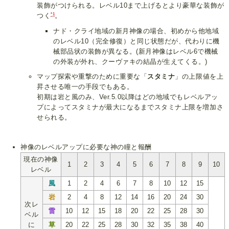
装飾がつけられる。レベル10まで上げるとより豪華な装飾が
*1
つく
。
ナド・クライ地域の新月神像の場合、初めから他地域
のレベル10（完全修復）と同じ状態だが、代わりに機
械部品状の装飾が異なる。(新月神像はレベル6で機械
の外装が外れ、クーヴァキの結晶が生えてくる。)
マップ探索や重撃のために重要な「
スタミナ
」の上限値を上
昇させる唯一の手段でもある。
初期は岩と風のみ、Ver.5.0以降はどの地域でもレベルアッ
プによってスタミナが最大になるまでスタミナ上限を増加さ
せられる。
神像のレベルアップに必要な神の瞳と報酬
現在の神像
1
2
3
4
5
6
7
8
9
10
レベル
風
1
2
4
6
7
8
10
12
15
岩
2
4
8
12
14
16
20
24
30
次レ
雷
10
12
15
18
20
22
25
28
30
ベル
に
草
20
22
25
28
30
32
35
38
40