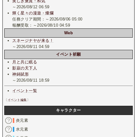
美しき褒賞・和気
～2026/08/12 06:59
輝く星々の漫遊・燦爛
任務クリア期間：～2026/08/06 05:00
報酬受取：～2026/08/10 04:59
Web
スネージナヤが来る！
～2026/08/11 04:59
イベント祈願
月と共に眠る
影寂の天下人
神鋳賦形
～2026/08/11 18:59
イベント一覧
〔
イベント編集
〕
キャラクター
▌
炎元素
▌
水元素