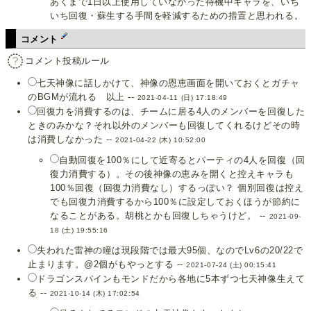
あくまで1日以上使用していなかった待機中キャラを、いち
いち回復・蘇生する手間を軽減するための措置と思われる。
コメント
コメント投稿ルール
七天神像に話しかけて、神像の恩恵画面を開いておくとガチャ
のBGMが流れる 以上 --
2021-04-11 (日) 17:18:49
回復力を消費するのは、チームに居る4人のメンバーを回復した
ときのみかな？それ以外のメンバーも回復してくれるけどその時
は消費しなかった --
2021-04-22 (木) 10:52:00
自動回復を100％にして近寄るとパーティの4人を回復（回
復力消費する）。その後神像の恵みを開くと控えキャラも
100％回復（回復力消費なし）するっぽい？ 個別回復は控え
でも回復力消費するから100％に設定しておくほうが節約に
なることがある。胡桃とかも回復しちゃうけど。 --
2021-09-
18 (土) 19:55:16
失われた雷神の瞳は現段階では最大95個、なのでLv6の20/22で
止まります。@2個がもやっとする --
2021-07-24 (土) 00:15:41
ドラゴンスパインもモンドだから各地に5本ずつ七天神像生えて
る --
2021-10-14 (木) 17:02:54