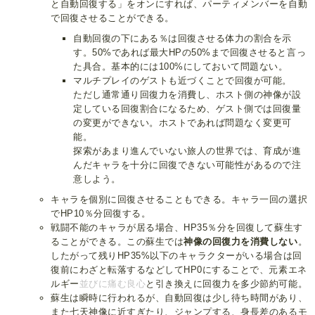
と自動回復する」をオンにすれば、パーティメンバーを自動
で回復させることができる。
自動回復の下にある％は回復させる体力の割合を示
す。50%であれば最大HPの50%まで回復させると言っ
た具合。基本的には100%にしておいて問題ない。
マルチプレイのゲストも近づくことで回復が可能。
ただし通常通り回復力を消費し、ホスト側の神像が設
定している回復割合になるため、ゲスト側では回復量
の変更ができない。ホストであれば問題なく変更可
能。
探索があまり進んでいない旅人の世界では、育成が進
んだキャラを十分に回復できない可能性があるので注
意しよう。
キャラを個別に回復させることもできる。キャラ一回の選択
でHP10％分回復する。
戦闘不能のキャラが居る場合、HP35％分を回復して蘇生す
ることができる。この蘇生では
神像の回復力を消費しない
。
したがって残りHP35%以下のキャラクターがいる場合は回
復前にわざと転落するなどしてHP0にすることで、元素エネ
ルギー
並びに痛む良心
と引き換えに回復力を多少節約可能。
蘇生は瞬時に行われるが、自動回復は少し待ち時間があり、
また七天神像に近すぎたり、ジャンプする、身長差のあるモ