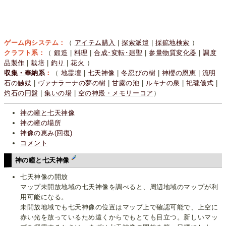
ゲーム内システム：
（
アイテム購入
|
探索派遣
|
採鉱地検索
）
クラフト系：
（
鍛造
|
料理
|
合成･変転･廻聖
|
参量物質変化器
|
調度
品製作
|
栽培
|
釣り
|
花火
）
収集・奉納系
：
（
地霊壇
|
七天神像
|
冬忍びの樹
|
神櫻の恩恵
|
流明
石の触媒
|
ヴァナラーナの夢の樹
|
甘露の池
|
ルキナの泉
|
祀瓏儀式
|
灼石の円盤
|
集いの場
|
空の神殿・メモリーコア
）
神の瞳と七天神像
神の瞳の場所
神像の恵み(回復)
コメント
神の瞳と七天神像
七天神像の開放
マップ未開放地域の七天神像を調べると、周辺地域のマップが利
用可能になる。
未開放地域でも七天神像の位置はマップ上で確認可能で、上空に
赤い光を放っているため遠くからでもとても目立つ。新しいマッ