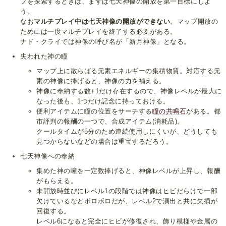
プを探索するときは、まずは七天神像の開放を第一目標にしよ
う。
なお
マルチプレイ中は七天神像の開放ができない
。マップ開放の
ためには一度マルチプレイを終了する必要がある。
ナド・クライでは神像の呼び名が「新月神像」となる。
失われた神の瞳
マップ上に散らばる元素エネルギーの集積物質。対応する元
素の神像に捧げると、神像の力を補える。
神像に奉納する数+1だけ存在するので、神像レベルが最大に
なった後も、1つだけ記念に持っておける。
便利アイテムに瞳の位置をサーチする
瞳の共鳴石
がある。都
市評判の報酬の一つで、合成アイテム(消耗品)。
クールタイムが5分のため連続使用しにくいが、どうしても
見つからないなどの場合は重宝するだろう。
七天神像への奉納
集めた神の瞳を一定数捧げると、神像レベルが上昇し、報酬
がもらえる。
未開放時並びにレベル1の段階では神像はヒビだらけで一部
欠けているなどボロボロだが、レベル2で演出と共に欠損が
回復する。
レベル6になると完全にヒビが修復され、飾り模様や金属の