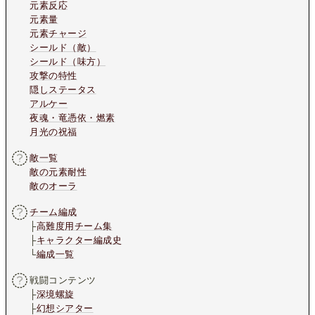
元素反応
元素量
元素チャージ
シールド（敵）
シールド（味方）
攻撃の特性
隠しステータス
アルケー
夜魂・竜憑依・燃素
月光の祝福
敵一覧
敵の元素耐性
敵のオーラ
チーム編成
├
高難度用チーム集
├
キャラクター編成史
└
編成一覧
戦闘コンテンツ
├
深境螺旋
├
幻想シアター