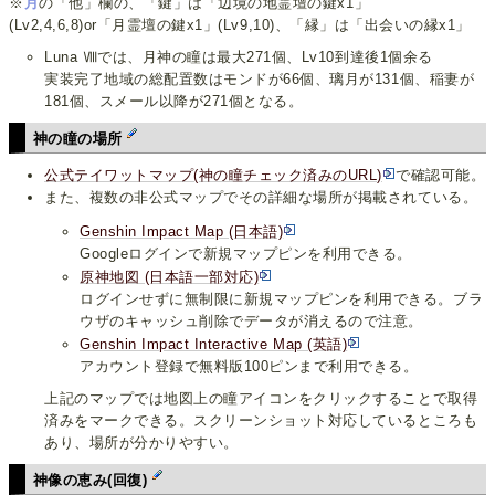
※
月
の「他」欄の、「鍵」は「辺境の地霊壇の鍵x1」
(Lv2,4,6,8)or「月霊壇の鍵x1」(Lv9,10)、「縁」は「出会いの縁x1」
Luna Ⅷでは、月神の瞳は最大271個、Lv10到達後1個余る
実装完了地域の総配置数はモンドが66個、璃月が131個、稲妻が
181個、スメール以降が271個となる。
神の瞳の場所
公式テイワットマップ(神の瞳チェック済みのURL)
で確認可能。
また、複数の非公式マップでその詳細な場所が掲載されている。
Genshin Impact Map (日本語)
Googleログインで新規マップピンを利用できる。
原神地図 (日本語一部対応)
ログインせずに無制限に新規マップピンを利用できる。ブラ
ウザのキャッシュ削除でデータが消えるので注意。
Genshin Impact Interactive Map (英語)
アカウント登録で無料版100ピンまで利用できる。
上記のマップでは地図上の瞳アイコンをクリックすることで取得
済みをマークできる。スクリーンショット対応しているところも
あり、場所が分かりやすい。
神像の恵み(回復)