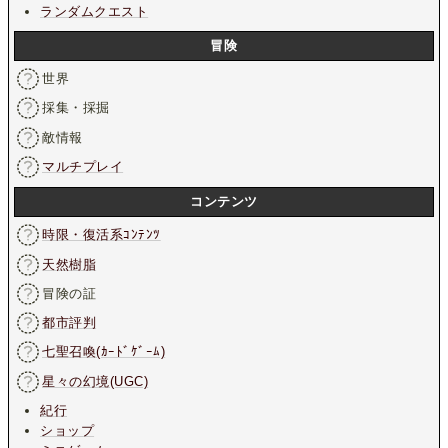
ランダムクエスト
冒険
世界
採集・採掘
敵情報
マルチプレイ
コンテンツ
時限・復活系ｺﾝﾃﾝﾂ
天然樹脂
冒険の証
都市評判
七聖召喚(ｶｰﾄﾞｹﾞｰﾑ)
星々の幻境(UGC)
紀行
ショップ