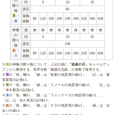
の
印
5
10
15
贈り
原石
60
物
草
・
冒険
80
120
160
200
240
280
320
360
400
水
経験
神像
他
鍵
縁
鍵
縁
鍵
縁
鍵
鍵
鍵
の
印
5
10
15
贈り
原石
100
物
炎
・
冒険
80
120
160
200
240
280
320
360
400
月
経験
※
岩
の神像の贈り物について、上記の他に
「追叙の石」
をレベルアッ
プごとに獲得する。世界任務「
靖世の九柱
」の攻略で使用する。
※
雷
の「他」欄の、「鍵」は「稲妻の地霊壇の鍵x1」、「記」は「蒼
雷紫電の記憶x1」
※
草
の「他」欄の、「鍵」は「スメールの地霊壇の鍵x1」、「記」は
「草木繁茂の記憶x1」
※
水
の「他」欄の、「鍵」は「フォンテーヌの地霊壇の鍵x1」、
「記」は「永久奔流の記憶x1」
※
炎
の「他」欄の、「鍵」は「ナタの地霊壇の鍵x1」、「縁」は「出
会いの縁x1」