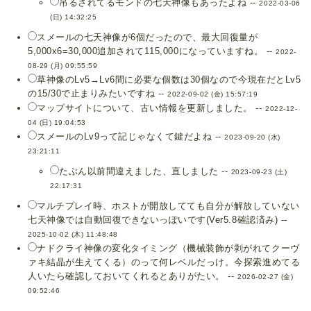
吊るされてるモンドの七天神像もあったよね --
2022-03-06
(日) 14:32:25
スメールの七天神像が6個だったので、最大回復量が
5,000x6=30,000追加されて115,000になっていますね。 --
2022-
08-29 (月) 09:55:59
草神像のLv5→Lv6間に必要な個数は30個なので今現在だとLv5
の15/30で止まりみたいですね --
2022-09-02 (金) 15:57:19
マップサイトについて、古い情報を更新しました。 --
2022-12-
04 (日) 19:04:53
スメールのLv9って記じゃなくて鍵だよね --
2023-09-20 (水)
23:21:11
たぶん以前間違えました、直しました --
2023-09-23 (土)
22:17:31
マルチプレイ時、ホストが開放してても自分が解放していない
七天神像では自動回復できないっぽいです(Ver5.8確認済み) --
2025-10-02 (木) 11:48:48
ナドクライ神像の変化タイミング（機械装飾が剥がれてクーヴ
ァキ結晶が生えてくる）のって何レベルだっけ。今探索進めてる
人いたら確認しておいてくれるとありがたい。 --
2026-02-27 (金)
09:52:46