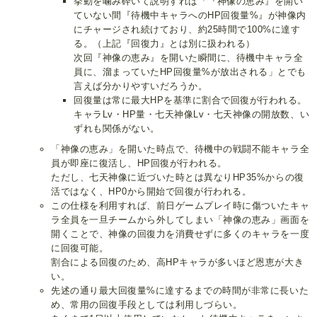
挙動を噛み砕いて説明すれば「『神像の恵み』を開い
ていない間『待機中キャラへのHP回復量%』が神像内
にチャージされ続けており、約25時間で100%に達す
る。（上記『回復力』とは別に扱われる）
次回『神像の恵み』を開いた瞬間に、待機中キャラ全
員に、溜まっていたHP回復量%が放出される」とでも
言えば分かりやすいだろうか。
回復量は常に最大HPを基準に割合で回復が行われる。
キャラLv・HP量・七天神像Lv・七天神像の開放数、い
ずれも関係がない。
「神像の恵み」を開いた時点で、待機中の戦闘不能キャラ全
員が即座に復活し、HP回復が行われる。
ただし、七天神像に近づいた時とは異なりHP35%からの復
活ではなく、HP0から開始で回復が行われる。
この仕様を利用すれば、前日ゲームプレイ時に傷ついたキャ
ラ全員を一旦チームから外してしまい「神像の恵み」画面を
開くことで、神像の回復力を消費せずに多くのキャラを一度
に回復可能。
割合による回復のため、高HPキャラが多いほど恩恵が大き
い。
先述の通り最大回復量%に達するまでの時間が非常に長いた
め、常用の回復手段としては利用しづらい。