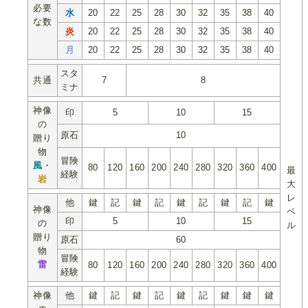
必要
水
20
22
25
28
30
32
35
38
40
な数
炎
20
22
25
28
30
32
35
38
40
月
20
22
25
28
30
32
35
38
40
スタ
共通
7
8
ミナ
神像
印
5
10
15
の
原石
10
贈り
物
冒険
風
・
80
120
160
200
240
280
320
360
400
最
経験
岩
大
レ
他
鍵
記
鍵
記
鍵
記
鍵
記
鍵
神像
ベ
印
5
10
15
の
ル
贈り
原石
60
物
冒険
雷
80
120
160
200
240
280
320
360
400
経験
神像
他
鍵
記
鍵
記
鍵
記
鍵
鍵
鍵