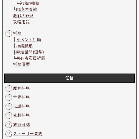
│└
空想の軌跡
└
幽境の激戦
激戦の旅路
攻略用語
祈願
├
イベント祈願
├
神鋳賦形
├
奔走世間(恒常)
└
初心者応援祈願
祈願履歴
任務
魔神任務
世界任務
伝説任務
依頼任務
旅行日誌
ストーリー要約