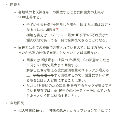
回復力
各地域の七天神像を一つ開放するごとに回復力の上限が
5000上昇する。
*2
全ての七天神像
を開放した場合、回復力上限は28万と
*3
なる（Luna Ⅷ現在
）。
極論を言えば、パーティー最大HPが平均6万程度かつ
瀕死状態であっても一発で全回復できることになる。
回復力は全ての神像で共有されているので、回復力がなくな
ったから別の神像で回復…といったことは出来ない。
回復力は15秒置きに上限の1%回復。0の状態からだと
25分(1500秒)で最大まで回復する。
解放した像が増える度に総回復量のストックが増える
上、
樹脂と違って
すぐ回復するので、普通にプレイす
る場合はほとんど気にすることは無い。
ただしHP参照のために高HPを有するキャラが増えてき
ている現在では、高HP中心のパーティーを組んでいる
とあっという間に枯渇することも。
自動回復
七天神像に触れ、「神像の恵み」からオプションで「近づく