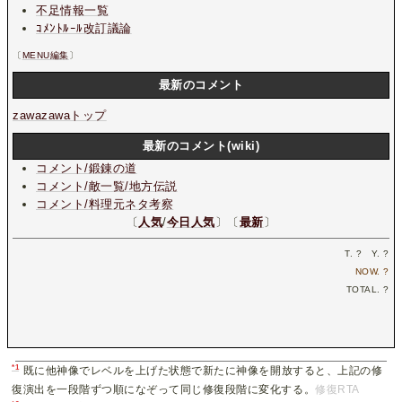
不足情報一覧
ｺﾒﾝﾄﾙｰﾙ改訂議論
〔
MENU編集
〕
最新のコメント
zawazawaトップ
最新のコメント(wiki)
コメント/鍛錬の道
コメント/敵一覧/地方伝説
コメント/料理元ネタ考察
〔
人気
/
今日人気
〕〔
最新
〕
T.
?
Y.
?
NOW.
?
TOTAL.
?
*1
既に他神像でレベルを上げた状態で新たに神像を開放すると、上記の修
復演出を一段階ずつ順になぞって同じ修復段階に変化する。
修復RTA