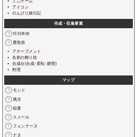
ミニゲーム
アイコン
のんびり旅行記
作成・収集要素
特別奉納
塵歌壺
アチーブメント
名刺の飾り紋
合成台(合成･変転･廻聖)
料理
マップ
モンド
璃月
稲妻
スメール
フォンテーヌ
ナタ