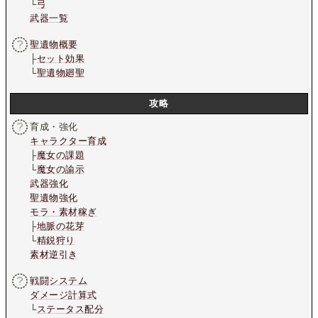
└
弓
武器一覧
聖遺物概要
├
セット効果
└
聖遺物廻聖
攻略
育成・強化
キャラクター育成
├
魔女の課題
└
魔女の諭示
武器強化
聖遺物強化
モラ・素材稼ぎ
├
地脈の花芽
└
精鋭狩り
素材逆引き
戦闘システム
ダメージ計算式
└
ステータス配分