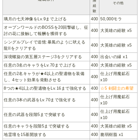
険
その他
経
験
璃月の七天神像をLv.9まで上げる
400
50,000モラ
オープンワールドのBOSSを20回撃破し、征
400
大英雄の経験 x5
討の花に接触して報酬を獲得する
シングルプレイで追憶:暴風のように吠える
400
大英雄の経験 x5
龍IIをクリアする
深境螺旋の第五層ステージ3をクリアする
400
出会いの縁 x1
任意の3名のキャラをLv.70まで上げる
400
大英雄の経験 x5
任意の2名キャラが★4以上の聖遺物を装備
仕上げ用魔鉱石
400
し、4セット効果を発動させる
x10
8つの★4以上の聖遺物をLv.16まで強化する
400
☆5 剣闘士の希望
仕上げ用魔鉱石
任意の3本の武器をLv.70まで強化する
400
x10
仕上げ用魔鉱石
任意の武器を段階5まで突破する
400
x10
任意のキャラを段階5まで突破する
400
大英雄の経験 x5
地霊壇を15基開放する
400
脆弱樹脂 x1