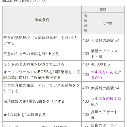
開放条件は冒険ランク35。
報酬
冒
達成条件
険
その他
経
験
任意の熟知秘境（天賦育成素材）を3回クリ
400
大英雄の経験 x4
アする
最勝のアメシス
任意のキャラの天賦を3回上げる
400
ト・塊
モンドの七天神像をLv.9まで上げる
400
40,000モラ
オープンワールドのBOSSを10回撃破し、征
☆4 彼方にある少
400
討の花に接触して報酬を獲得する
女の心
ソロで奔狼の領主・アンドリアスの試煉をク
400
大英雄の経験 x4
リアする
☆4 少女の暫く息
深境螺旋の第4層第3間をクリアする
400
抜き
炎願のアゲート・
★4の武器を2本鍛造する
400
塊
自由のターコイ