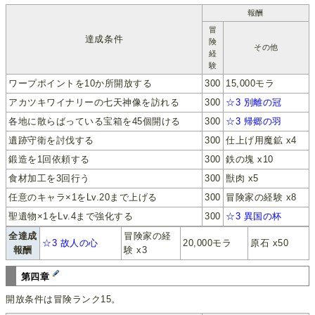
報酬
冒
達成条件
険
その他
経
験
ワープポイントを10か所開放する
300
15,000モラ
アカツキワイナリーの七天神像を訪れる
300
☆3 別離の冠
各地に散らばっている宝箱を45個開ける
300
☆3 帰郷の羽
遺跡守衛を討伐する
300
仕上げ用魔鉱 x4
鍛造を1回依頼する
300
鉄の塊 x10
食材加工を3回行う
300
獣肉 x5
任意のキャラ×1をLv.20まで上げる
300
冒険家の経験 x8
聖遺物×1をLv.4まで強化する
300
☆3 異国の杯
全達成
冒険家の経
☆3 故人の心
20,000モラ
原石 x50
報酬
験 x3
第四章
開放条件は冒険ランク15。