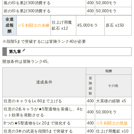
風の印を累計300消費する
400
50,000モラ
岩の印を累計300消費する
400
50,000モラ
全達
仕上げ用魔
成報
☆5 剣闘士の未練
45,000モラ
原石 x150
鉱石 x12
酬
※段階5まで突破するには冒険ランク40が必要
第九章
開放条件は冒険ランク45。
報酬
冒
達成条件
険
その他
経
験
任意のキャラをLv.80まで上げる
400
大英雄の経験 x5
任意の2名キャラが★5聖遺物を装備し、4セ
400
50,000モラ
ット効果を発動させる
8つの★5聖遺物をLv.20まで強化する
400
☆5 剣闘士の凱旋
任意の3本の武器を段階5まで突破する
400
仕上げ用魔鉱 x10