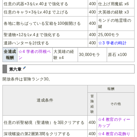
任意の武器×3をLv.40まで強化する
400
仕上げ用魔鉱 x6
任意のキャラ×3をLv.40まで上げる
400
大英雄の経験 x3
モンドの地霊壇の
各地に散らばっている宝箱を100個開ける
400
鍵
聖遺物×12をLv.4まで強化する
400
25,000モラ
遺跡ハンターを討伐する
400
☆3 学者の時計
全達成
☆4 学者の羽根ペ
大英雄の経
30,000モラ
原石 x100
報酬
ン
験 x4
第六章
開放条件は冒険ランク30。
報酬
冒
達成条件
険
その他
経
験
☆4 教官のティー
任意の祈聖秘境（聖遺物）を3回クリアする
400
カップ
深境螺旋の第2層第3間をクリアする
400
☆4 教官の花飾り