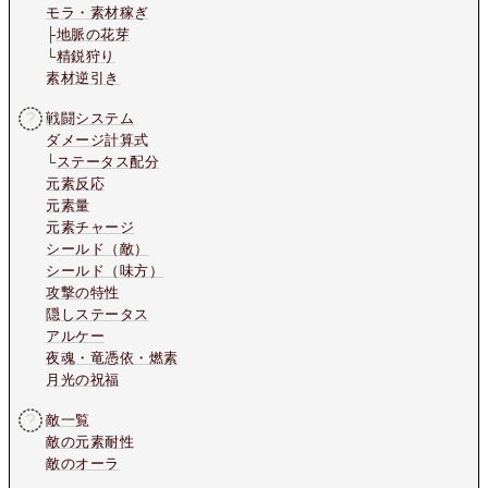
モラ・素材稼ぎ
├
地脈の花芽
└
精鋭狩り
素材逆引き
戦闘システム
ダメージ計算式
└
ステータス配分
元素反応
元素量
元素チャージ
シールド（敵）
シールド（味方）
攻撃の特性
隠しステータス
アルケー
夜魂・竜憑依・燃素
月光の祝福
敵一覧
敵の元素耐性
敵のオーラ