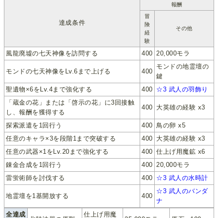
報酬
冒
達成条件
険
その他
経
験
風龍廃墟の七天神像を訪問する
400
20,000モラ
モンドの地霊壇の
モンドの七天神像をLv.6まで上げる
400
鍵
聖遺物×6をLv.4まで強化する
400
☆3 武人の羽飾り
「蔵金の花」または「啓示の花」に3回接触
400
大英雄の経験 x3
し、報酬を獲得する
探索派遣を1回行う
400
鳥の卵 x5
任意のキャラ×3を段階1まで突破する
400
大英雄の経験 x3
任意の武器×1をLv.20まで強化する
400
仕上げ用魔鉱 x6
錬金合成を1回行う
400
20,000モラ
雷蛍術師を討伐する
400
☆3 武人の水時計
☆3 武人のバンダ
地霊壇を1基開放する
400
ナ
全達成
仕上げ用魔