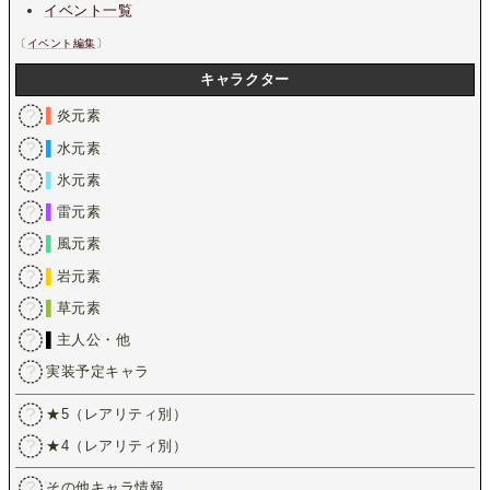
イベント一覧
〔
イベント編集
〕
キャラクター
▌
炎元素
▌
水元素
▌
氷元素
▌
雷元素
▌
風元素
▌
岩元素
▌
草元素
▌
主人公・他
実装予定キャラ
★5（レアリティ別）
★4（レアリティ別）
その他キャラ情報