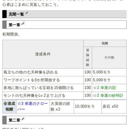
心者はこまめに見返しておこう。
見聞一覧
第一章
初期開放。
報酬
冒
達成条件
険
その他
経
験
風立ちの地の七天神像を訪れる
100
5,000モラ
ワープポイントを3か所開放する
100
5,000モラ
各地に散らばっている宝箱を15個開ける
100
☆2 幸運の冠
モンドの七天神像をLv.2まで上げる
100
☆2 幸運の砂時計
全達成
☆3 幸運のクロー
大英雄の経
10,000モラ
原石 x50
報酬
バー
験 x2
第二章