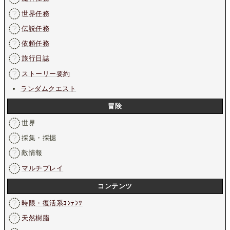
世界任務
伝説任務
依頼任務
旅行日誌
ストーリー要約
ランダムクエスト
冒険
世界
採集・採掘
敵情報
マルチプレイ
コンテンツ
時限・復活系ｺﾝﾃﾝﾂ
天然樹脂