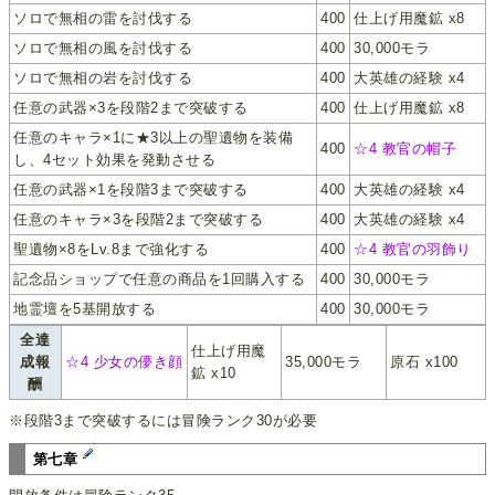
ソロで無相の雷を討伐する
400
仕上げ用魔鉱 x8
ソロで無相の風を討伐する
400
30,000モラ
ソロで無相の岩を討伐する
400
大英雄の経験 x4
任意の武器×3を段階2まで突破する
400
仕上げ用魔鉱 x8
任意のキャラ×1に★3以上の聖遺物を装備
400
☆4 教官の帽子
し、4セット効果を発動させる
任意の武器×1を段階3まで突破する
400
大英雄の経験 x4
任意のキャラ×3を段階2まで突破する
400
大英雄の経験 x4
聖遺物×8をLv.8まで強化する
400
☆4 教官の羽飾り
記念品ショップで任意の商品を1回購入する
400
30,000モラ
地霊壇を5基開放する
400
30,000モラ
全達
仕上げ用魔
成報
☆4 少女の儚き顔
35,000モラ
原石 x100
鉱 x10
酬
※段階3まで突破するには冒険ランク30が必要
第七章