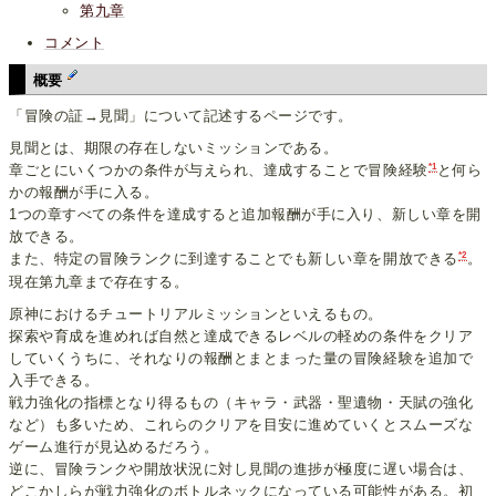
第九章
コメント
概要
「冒険の証→見聞」について記述するページです。
見聞とは、期限の存在しないミッションである。
*1
章ごとにいくつかの条件が与えられ、達成することで冒険経験
と何ら
かの報酬が手に入る。
1つの章すべての条件を達成すると追加報酬が手に入り、新しい章を開
放できる。
*2
また、特定の冒険ランクに到達することでも新しい章を開放できる
。
現在第九章まで存在する。
原神におけるチュートリアルミッションといえるもの。
探索や育成を進めれば自然と達成できるレベルの軽めの条件をクリア
していくうちに、それなりの報酬とまとまった量の冒険経験を追加で
入手できる。
戦力強化の指標となり得るもの（キャラ・武器・聖遺物・天賦の強化
など）も多いため、これらのクリアを目安に進めていくとスムーズな
ゲーム進行が見込めるだろう。
逆に、冒険ランクや開放状況に対し見聞の進捗が極度に遅い場合は、
どこかしらが戦力強化のボトルネックになっている可能性がある。初