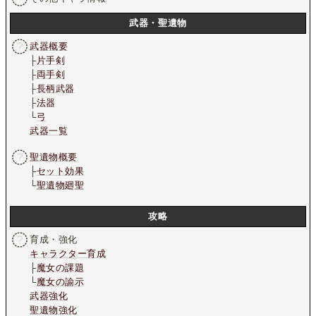
武器・聖遺物
武器概要
├
片手剣
├
両手剣
├
長柄武器
├
法器
└
弓
武器一覧
聖遺物概要
├
セット効果
└
聖遺物廻聖
攻略
育成・強化
キャラクター育成
├
魔女の課題
└
魔女の諭示
武器強化
聖遺物強化