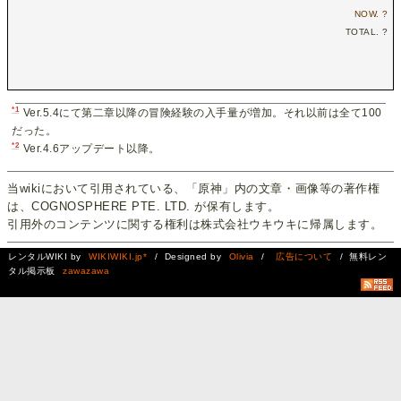
NOW.
?
TOTAL.
?
*1
Ver.5.4にて第二章以降の冒険経験の入手量が増加。それ以前は全て100
だった。
*2
Ver.4.6アップデート以降。
当wikiにおいて引用されている、「原神」内の文章・画像等の著作権
は、COGNOSPHERE PTE. LTD. が保有します。
引用外のコンテンツに関する権利は株式会社ウキウキに帰属します。
レンタルWIKI by
WIKIWIKI.jp*
/ Designed by
Olivia
/
広告について
/ 無料レン
タル掲示板
zawazawa