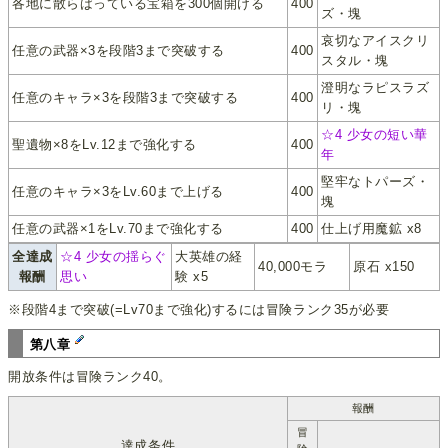
各地に散らばっている宝箱を300個開ける
400
ズ・塊
哀切なアイスクリ
任意の武器×3を段階3まで突破する
400
スタル・塊
澄明なラピスラズ
任意のキャラ×3を段階3まで突破する
400
リ・塊
☆4 少女の短い華
聖遺物×8をLv.12まで強化する
400
年
堅牢なトパーズ・
任意のキャラ×3をLv.60まで上げる
400
塊
任意の武器×1をLv.70まで強化する
400
仕上げ用魔鉱 x8
全達成
☆4 少女の揺らぐ
大英雄の経
40,000モラ
原石 x150
報酬
思い
験 x5
※段階4まで突破(=Lv70まで強化)するには冒険ランク35が必要
第八章
開放条件は冒険ランク40。
報酬
冒
達成条件