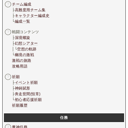
チーム編成
├
高難度用チーム集
├
キャラクター編成史
└
編成一覧
戦闘コンテンツ
├
深境螺旋
├
幻想シアター
│└
空想の軌跡
└
幽境の激戦
激戦の旅路
攻略用語
祈願
├
イベント祈願
├
神鋳賦形
├
奔走世間(恒常)
└
初心者応援祈願
祈願履歴
任務
魔神任務