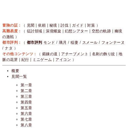
冒険の証：
（
見聞
|
依頼
|
秘境
|
討伐
|
ガイド
|
対策
）
高難易度：
（
征討領域
|
深境螺旋
|
幻想シアター
|
空想の軌跡
|
幽境
の激戦
）
都市評判：
（
都市評判
モンド
/
璃月
/
稲妻
/
スメール
/
フォンテーヌ
/
ナタ
）
その他コンテンツ：
（
鍛錬の道
|
アチーブメント
|
名刺の飾り紋
|
地
脈の花芽
|
紀行
|
ミニゲーム
|
アイコン
）
概要
見聞一覧
第一章
第二章
第三章
第四章
第五章
第六章
第七章
第八章