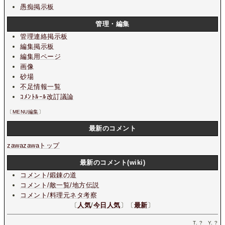
愚痴掲示板
管理・編集
管理連絡掲示板
編集掲示板
編集用ページ
画像
砂場
不足情報一覧
ｺﾒﾝﾄﾙｰﾙ改訂議論
〔
MENU編集
〕
最新のコメント
zawazawaトップ
最新のコメント(wiki)
コメント/鍛錬の道
コメント/敵一覧/地方伝説
コメント/料理元ネタ考察
〔
人気
/
今日人気
〕〔
最新
〕
T.
?
Y.
?