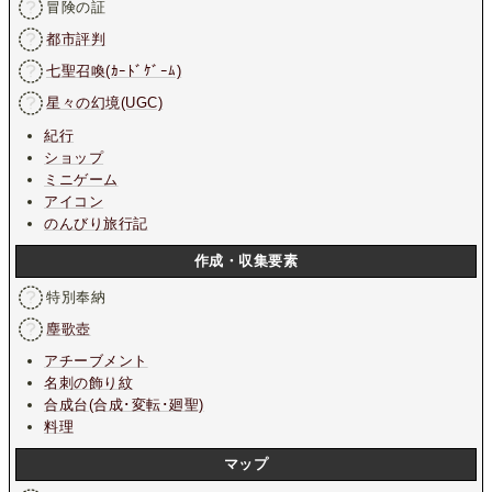
冒険の証
都市評判
七聖召喚(ｶｰﾄﾞｹﾞｰﾑ)
星々の幻境(UGC)
紀行
ショップ
ミニゲーム
アイコン
のんびり旅行記
作成・収集要素
特別奉納
塵歌壺
アチーブメント
名刺の飾り紋
合成台(合成･変転･廻聖)
料理
マップ