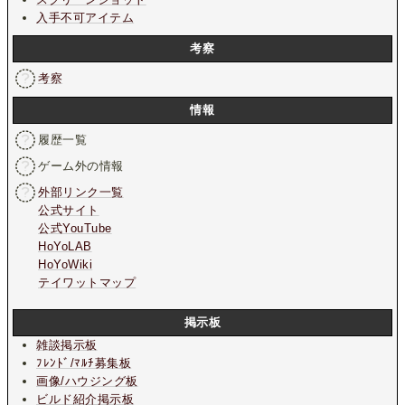
入手不可アイテム
考察
考察
情報
履歴一覧
ゲーム外の情報
外部リンク一覧
公式サイト
公式YouTube
HoYoLAB
HoYoWiki
テイワットマップ
掲示板
雑談掲示板
ﾌﾚﾝﾄﾞ/ﾏﾙﾁ募集板
画像/ハウジング板
ビルド紹介掲示板