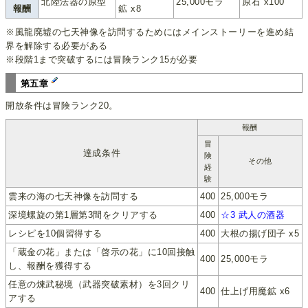
北陸法器の原型
25,000モラ
原石 x100
報酬
鉱 x8
※風龍廃墟の七天神像を訪問するためにはメインストーリーを進め結
界を解除する必要がある
※段階1まで突破するには冒険ランク15が必要
第五章
開放条件は冒険ランク20。
報酬
冒
達成条件
険
その他
経
験
雲来の海の七天神像を訪問する
400
25,000モラ
深境螺旋の第1層第3間をクリアする
400
☆3 武人の酒器
レシピを10個習得する
400
大根の揚げ団子 x5
「蔵金の花」または「啓示の花」に10回接触
400
25,000モラ
し、報酬を獲得する
任意の煉武秘境（武器突破素材）を3回クリ
400
仕上げ用魔鉱 x6
アする