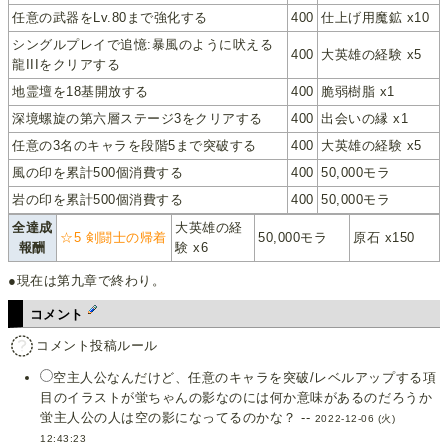
任意の武器をLv.80まで強化する
400
仕上げ用魔鉱 x10
シングルプレイで追憶:暴風のように吠える
400
大英雄の経験 x5
龍IIIをクリアする
地霊壇を18基開放する
400
脆弱樹脂 x1
深境螺旋の第六層ステージ3をクリアする
400
出会いの縁 x1
任意の3名のキャラを段階5まで突破する
400
大英雄の経験 x5
風の印を累計500個消費する
400
50,000モラ
岩の印を累計500個消費する
400
50,000モラ
全達成
大英雄の経
☆5 剣闘士の帰着
50,000モラ
原石 x150
報酬
験 x6
●現在は第九章で終わり。
コメント
コメント投稿ルール
空主人公なんだけど、任意のキャラを突破/レベルアップする項
目のイラストが蛍ちゃんの影なのには何か意味があるのだろうか
蛍主人公の人は空の影になってるのかな？ --
2022-12-06 (火)
12:43:23