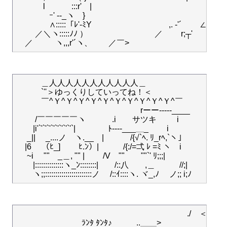
　　 　l　 　　:::r'　|　　　　　　　　　　　　　　ヽ ヽ
　　　　ｰ' --_ヽ　}　　　　　　　　　　　　　　　＼＼　　
　　　　∧:::::「ﾚ'-ﾐY　　　　　　　　 　 ,. -'´　　 ∠ミｰニヽ
　　 ／＼ヽ:::::ﾉﾉ ）　　　　　　　　 ／　　 r;┬'　　　　　
　　　＿人人人人人人人人人人人＿

　　　`''＞ゆっくりしていってね！＜

　　　￣^Ｙ^Ｙ^Ｙ^Ｙ^Ｙ^Ｙ^Ｙ^Ｙ^Ｙ^Ｙ^￣

　　　　　　　　　　　　　　　 rーー‐‐‐--____

　　 /￣￣￣￣￣ヽ　　　 .i　　サツキ 　　 i

　　|i'`'`'`'`'`'`'`'`'`|　　　　ﾄ‐---___＿_　　 i

　 _||　 _....ノ　ヽ.__　|　　　 /{√`ﾍ. ﾘ_rﾍ,`ヽ」

　|6 　（ﾋ_] 　　ﾋ.ﾝ）|　　　/{:/=弌 ﾚ =ﾐ ヽ　i

　 ~i　 ""　_＿, "" |　　 /V　""　　""`' ﾘ;;;|

　　|::::::::::::::ヽ_ﾝ::::::::|　　/::八　　,＿　　　//;|

　　　　　　　　　　　　　　　　　　　　　./　＜

　　　　　　　　ﾗﾝﾀ ﾀﾝﾀ♪　　　..＿＿>　　　￣
