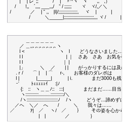
　　|　 | レ ';;´´"　　/　 |　〃^ヾ　ヾ　　,,　,）　　　!

　/　　!,,　´,,,, ___,,,/　" / ;;;;;;　　ヾ　ヾ/,／＼　　　｀)

/　　　　／　 | " ,,　|l|/;;;;;;;;;;;;;;;;,　 ヾ ゞ|　　　|　　　/

　　　 ＿＿＿＿＿＿

　　／ ＿,,､,､,､,､,､,､,､ヽ　　　

　　l <　 　　　　　　ヽ　l　　どうなさいました………
　　l l　　　　　　　　　| ｜　さあ　さあ　お気を確かに
　　l l　　　　　　　　 ｜ |

　　|」　　　＼ 　／　　| |　　がっかりするには及ばない
　 .ｒ/　　⌒ |　 | ⌒ 　 r-,　　お客様のダレポは

　 l | 　　　 |_____| 　　　| i.　　　　まだ3000も残
　 ｰ' 　　 ﾄｪｪｪｪｪｲ 　 :|ﾉ

　　 {:　::　ヽ＿＿ﾉ::　:::|　　　　まだまだ……目
　　 ヽ:::::::::::..........:::::::::::/＼　

　 　/ヽ::::::::::::::::::::::::::ﾉ 　/ヽ　　　どうぞ
　／ヘ　＼／　へ　　/　　　＼　　我々は……

／　　　 ｱ|　／ 　 ヽ/　／　　 ｝　　その姿を心から応