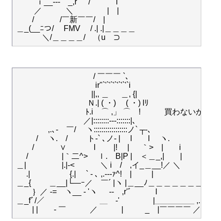
　　ﾞｉ__---　_,r' 　/　　 ⌒i 　

　　 ／　　　＼　 　　　|　|　

　　/　　 　/￣新￣￣/　|

＿_(__ﾆつ/　 FMV　 / .| .|＿＿＿＿

　　 　 　　　　　　 / ￣￣￣ `､

　　　　　　　　　　ir"`'`'`'`'`'`'`i

　 　 　　　　　　　||,, ＿ 　 ＿, {|

　　　　　　　　　Ｎ.| ( ・)　 ( ・) lﾘ

　　　　 　 　 　　ﾄ.i　⌒ ,」 ⌒　!　　　買わないか

　　　　 　 　　　／|::::::::---:::::::|､

　　　　,.､-　￣/ 　ヽ:::::::::::::::::ノ` ┬-､

　 　 /　 ヽ.　/ 　 　ト-` ､ノ- |　 l　　l　 ヽ.

　　/　　　 ∨ 　 　　l 　　|!　 | 　 ｀>　|　　i

　 /　　　　 |｀二^>　 ｌ.　B|P |　＜＿_,|　　|

＿|　 　　　 |.|-<　　　 ＼ i　/　,イ_＿__!／ ＼

　 .|　　　　　{.|　 ` - ､ ,.---ｧ^!　| 　　 |￣￣￣￣￣￣￣￣
＿_{ 　　＿__|└―ｰ／　￣´ |ヽ |＿__ﾉ＿＿＿＿＿＿＿＿＿＿
　　｝／ -=　ヽ__ - 'ヽ 　 -‐　,r'ﾞ　　　l　　　　　　
＿_fﾞ/／￣￣　　　　　＿　-'　　　　 |＿＿＿＿＿ ,. - ￣　