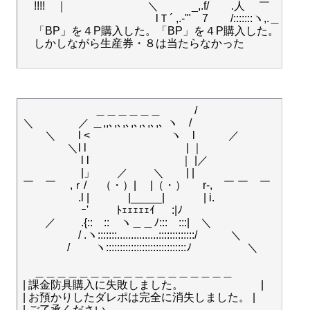
    !!!!　｜　　　　　　　 ＼　　　_,.f/　　.人　 ￣　　 ￣ｦﾍ 　 ヽ
    　　　　　　　　　　　lＴ´ ,.-'"　7　　/:::::::ヽ,.＿＿,..
    「BP」を４P購入した。「BP」を４P購入した。「B
    しかしながら生産券・８は当たらなかった

　 　　 　　　＿＿＿＿＿＿　　　/

＼　　　　／ ＿,,､,､,､,､,､,､,､ ヽ　/

　　＼　　l <　 　　　　　　ヽ　l　　　／

　　　　＼l l　　　　　　　　　| ｜

　　　　　 l l　　　　　　　　 ｜ |／

　　　　　 |」　　／　 　＼　　| |

￣　￣ 　,ｒ/　 （・）|　 |（・） 　 r-,　￣ ￣　￣

　　　　　.l | 　　　 |_____| 　　　 | i.

　　　　　 ｰ' 　　 ﾄｪｪｪｪｪｲ 　 :|ﾉ

　　／　　 .{::　::　ヽ＿＿ﾉ:::　:::|　＼

　　　　　/ .ヽ:::::::...............:::::::::::::/　　　＼

　　　　/　　 ヽ:::::::::::::::::::::::::::::ﾉ　　　　　＼

　＿＿＿＿＿＿＿＿＿＿＿＿＿＿＿＿＿＿

| 課金防具購入に失敗しました。　　 　 　　 　 |

| お預かりしたダレポは完全に消失しました。 |

| ご了承ください。　　　　　　　　　　　　　 　　 　|
