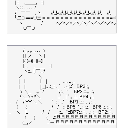
　 | : 　,____,　:|

　 ヽ: : . . . . ./　

　 /　￣￣　､ヽ　　从从从从从从从从从从 从　从 　从

　└二⊃===∪三＝＝＝＝＝＝＝＝＝＝＝＝＝＝＝=⇒

　　ヽ　　　　/　　　ﾍ／ﾍ／ﾍ／ﾍ／ﾍ／ﾍ／ﾍ／ﾍ／ﾍ／ﾍ／

　　　/ ,,､,､,､､､ヽ

　　　|｣ ノ 　ヽ |

　　　|/ (=)|_|(=)|

　　　|::.　 ,____　:|

　　　ヽ::.. lj￣..:/

　　／　　　 ＼

　　|　l　　 　l　| 　　　 ..,. ., .,

　　|　|　　　 | _|｡.:_:：゜｡-.;.:゜BP3:;。

　　ヽ ＼_　.｡'ﾟ/　　　`｡:､｀　BP2.::.｡:.:。

　　 /＼_ﾝ∩ｿ＼　　　 ::..゜:: ﾟ｡:.:.::BP4.｡:.

.　 /　 /`ｰ'ｰ'＼ ＼　　゜: ::..゜::BP1:.:.:，｡:.:.

　〈 　く　　　　　/　/　::.BP5: ﾟ｡:.:.:，BP6:.:｡:.:，

.　 ＼　L　　　./　/　＿::..゜::BP7:.:.:，.:.:，BP2:.:，

　 　　〉　）　 （　.::旦旦旦旦旦旦旦旦旦旦旦旦旦旦旦旦
　　 （_,ノ　　　 .`ー'旦旦旦旦旦旦旦旦旦旦旦旦旦旦旦旦旦