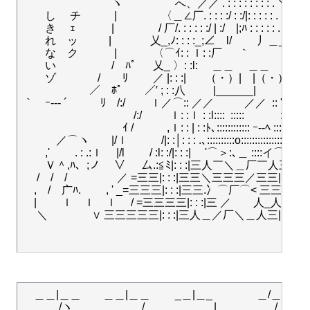
　　　　　　　　ヽ　　 　 　 へ、／／ . : : : : : : : : 
　　し　 チ　　　|　　　　〈＿∠厂. : : : :/ : :/|: : : : : . 
　　き　 ｪ　　　 |　　　　/ 厂/. : : : : :/ | :/　|;ﾊ : : : : :
　　れ　ッ 　 　 |　　 　 乂_,ﾉ: : : :_;∠　l/　　 丿＿_ﾄ.: : :
　　な　ク　　　 |　　　 〈⌒ｲ: : ｌ: :厂 　 ｀　　　´ 　 　 〉
　　い　　　　　/　ﾊﾟ 　 乂_ 〉: :l:     ＿＿     ＿＿    
　　ゾ　 　 　 /　　ﾘ　　 ／ |: : :|       （・）|    |（・）    
　　　　　　／　ﾎﾟ　　／′ ; : :八          |______|         　|
｀　ｰ--‐ ´　　　ﾘ　/:/　　 ｌ／⌒:: ／／           ／／  :: 
　　　　　　　　　　/:/　 　 ｌ: :ｌ : :l::::  :::::             :::: 
　　　　　　　　　ｲ /　　　,ｌ: : | : :ﾄ､:::::::::::: ｰ--ﾍ ::::::::::
　　　／⌒ヽ　　|/ｌ　　　/|: :│: : : .､::::::::::o:::::::::::::::::::
　　,'　　 . : .:ｌ　 |/l　　 / :l: :/|: : :|　 '⌒＞:､＿ ::::イ⌒　
　　Ｖ＾,ﾊ、;ノ　 ∨ 　 厶.:≦ﾐ|: : :|三人￣＼＿厂￣人三|: : 
　 /　/　/　　　 　 ／ =三三|: : :|三三＼三三三／三三|: : :| 
　,　/　广ﾊ.　　 , ' _=三三三|: : :|三三.冫⌒厂⌒< 三三|: : :| 三
　|　　 ｌ　ｌ　ｌ　 / =三三三三|: : :|三 ／　　人_人　＼ 三|: :
　 ＼　　　　∨ 三三三三三|: : :|三人＿／厂＼＿人三|: : :| 
　＿＿|＿＿　　＿＿|＿＿　　 _＿|＿_　　　　＿/＿　|　|

　　　 /ヽ　　　　　　 /　　　　 ＿＿|＿＿　　　 /
