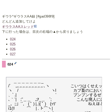
ギウラ*ギウラスAA録 [#gad398f9]
どんどん追加してけよ
ギウラスAAスレッド
下に行った場合は、目次の右端の▲から戻りましょう
024
025
026
027
024
　 ＿＿＿＿＿＿＿_

/` 　,,､,､,､,､,､,､,､,､,､､ヽ　　　　　 こいつはくせえッー！

ヽ 　/ 　　　　　　　　ヽl　　　　 カプ畜のにおいが

、` .| 　 　 　　　　　　　'　　　　 プンプンするぜッ──
､｀¨|　;''＿＿ゞ,;ｱ_＿　´; 　　　　　　こんな廃人には出
_、;;」¨´,　( ﾟ ) |, |( ﾟ )　{ｯﾘ'　　　　　　　　ねえほどな
i1(ﾘ　　　⌒ 　| . ト⌒ヽ|　
