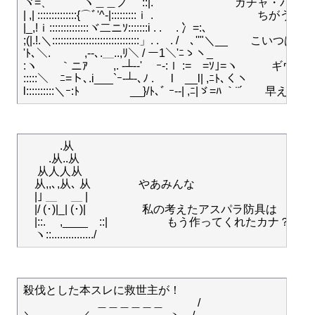
ヾ=、 　 　 ヽ＿＿ノ ｀::|.　 　　　　　　ガチャ・パ
| ,| ::::::::::::::{⌒ﾞ'^-|:::::::::ｉ .　 　　　　　　　　ちがうね
|_,!ｉ::::::::::::::ヾ二ニｿ:::::::i . .　 . 冫=:､

;(|.!.＼:::::::::::::::::::::::::::::::」. .　. /　､''"
'ﾄ､＼.　　　,--､.＿..,ﾘ＼ / ー1＼'ﾆゝヽ_

:ヽ　　｀ニｱ　　 ,. -┴‐‐'　 ｰ-:ｌ :=ゞ=ｿ｣=ヽ　　　ギウラ
:::::＼　ﾆ=ト､.i___`ｰ-┴-､ﾉ . 　 l　__l| ,ﾆﾄ､くヽ

　　　 .从

　　 .从..从

　 从人人从　

　从,,､,从､ 从　　　　 やあみんな

　|｣ ＿ 　＿ |　

　|/ (･)|_| (･)|　　　　　私の考えたアスパラ防具は

　|::.　 ,____　::|　　　　　 もう作ってくれたカナ？

殺伐とした本スレに救世主が！

　 　　 　　　＿＿＿＿＿＿　　　/
