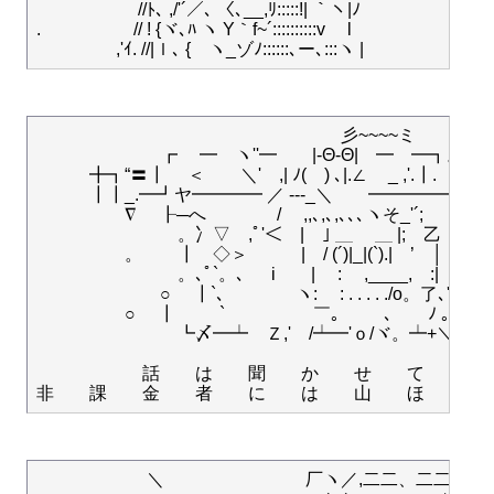
　 　 　 　　//ﾄ､ ,/'´／､ 〈､__,ﾘ:::::!| ｀ヽ|ﾉ

.　 　　　　// ! {ヾ､ﾊ ヽ Y｀f~´::::::::::v　 l

　　　　　　　　　　　　　　　 　　彡~~~~ミ

　　　　　　　┏　 ━ゝヽ''━　　|-Θ-Θ|　━　━┓。

　　　╋┓“〓┃　 ＜　ゝ＼'　,| ﾉ(　) ､|.∠　 _ ,'.┃.　　　
　　　┃┃_.━┛ヤ━━━━ ／ ---_＼　　━━━━━━━
　　　　　∇ 　┠─へ　　　　/　 ,,､,､,､､､ヽそ_'´;　　┨'ﾟ,
　　　　　　　　。冫▽　,ﾟ'＜　|　｣ ＿ 　＿ |;　乙　／　
　　　　　。　　┃　◇＞　　　|　/ (´)|_|(`).|　’　│ 　 て
　　　　　　　　。､ﾟ`。､ 　 i　　|　 : 　,____,　:| 　?∠
　　　　　　　○　 ┃`､　　　　ヽ:　 : . . . . ./o。了､'' ×　ｏ
　　　　　○　 ┃ 　　 `　　　　　￣｡￣ 　 ､　　ﾉ 。ｏ
　　　　　　　　┗〆━┷　Ｚ,'　/┷━'ｏ/ヾ。┷+＼━┛,
　　　　　　話　　は　　聞　　か　　せ　　て　　も　
　　　　　　 ＼　　　　　　　　厂ヽ／,二二、二二、｀＼