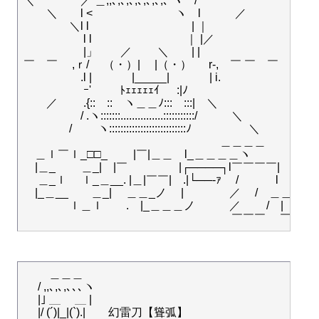
＼　　　　／ ＿,,､,､,､,､,､,､,､ ヽ　/

　　＼　　l <　 　　　　　　ヽ　l　　　／

　　　　＼l l　　　　　　　　　| ｜

　　　　　 l l　　　　　　　　 ｜ |／

　　　　　 |」　　／　 　＼　　| |

￣　￣ 　,ｒ/　 （・）|　 |（・） 　 r-,　￣ ￣　￣

　　　　　.l | 　　　 |_____| 　　　 | i.

　　　　　 ｰ' 　　 ﾄｪｪｪｪｪｲ 　 :|ﾉ

　　／　　 .{::　::　ヽ＿＿ﾉ:::　:::|　＼

　　　　　/ .ヽ:::::::...............:::::::::::/　　　＼

　　　　/　　 ヽ:::::::::::::::::::::::::::ﾉ　　　　　＼

　　　　　　　　　　　　　　　　　 ＿＿＿＿

　＿ｌ￣ｌ_□□_　　 |￣|＿＿　l_＿＿＿＿ヽ　

　|＿_ 　　＿_|　|￣ 　　　　 |┌────┐l￣￣￣￣|

　 ＿_ｌ　 ｌ_＿__. |＿|￣￣|　.|└──‐ｧ　 / 　￣￣l　 /

　|_＿__　　＿_|　 ＿＿_ノ　 |　　　　／ 　/　＿＿ノ　
　　　　ｌ＿ｌ　　.　|_＿＿＿ノ　　　／　 　/　|　 　 　 
　　 ＿＿＿

　 / ,,､,､,､､､ヽ

　 |｣ ＿ 　＿ |

　 |/ (´)|_|(`).|　　幻雷刀【聳弧】
