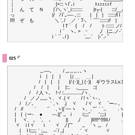
｜　　　　　　　 　 |>:::ヽl´､i　　　　 ﾄｪｪｪｪｪｲ　　　/,)
｜　ん　て　Ｎ　　|`/＼ヽ'_i::::::::: 　　|r┬-|　　:::/__
っ 　 　　　　　　 |/　/ l´,.-― ､:::　　|　|　|　::::::/l l　
!!!!　ぞ　も　　　　 ＼ ', /　 ／｀7-､ ｀￣´::::::://　|　　 /

　　　　　　　　　　　lＴ´　{　 /　 /　　ト::::::: ノ/　/　　/
　　　　　　　　　　ｌ´　ヽ､ >　ｰ　 　 ,/　|ニ.ノ-'　／　
025
　　　　　　 ,,.----､　　 / ,,､,､,､､､ヽ

　　　　　　 i　|　|　 |　　|｣ ＿ 　＿ |

　　　　　　/　|　|　 |　　|/ (･)|_| (･)|　ギウラスLv.100

　　　　　/　 /　|　　|　 |::.　 ,____　::|

　　　　/　 / 人ヽ､　!ｰ/ ::.............../ヽ、

　　　/　／ノ,,,,,,ヽ、ヾ .|ヾ ゞ　/ !ヽ`ヽ- ､

　　/　/／､　　　｀,ヽ　.|　ヾ　　/ヾ　ヾ　 `ー-- ､

　/　//　　｀　　'´　 ,ヽ||´~~ヽ　ヽ、, '"´｀`.､　　 .ヽ

　|　(（ー‐　 ●　　---.||" ,,　i　　 i;;;;"　゛;;;;i　　　 |

　|　 ヾ、 ,.　´,　 ､　　　||　　,/　 　|ll!!!^!!!lllﾉ　　 .ﾉ

　ヾ　 i lヾ　　i　　ヾ　,/ |""　　,, 　'ヽ ,,,　/　　　 |

　　|　 l l;;;;;｀;,,,, ゞ-‐´/ ,,|　　ゞ｀ヾ　 　　 ヾ　　　 |
