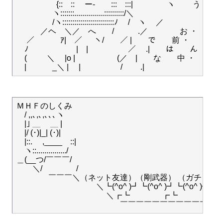
　　　　　{::　:: 　ー-　　:::　:::| 　　　　ヽ　　 う　 ら
　　 　　 ヽ:::::::...............::::::::::/＼　　　　　ゝ

　　 　 　/ヽ::::::::::::::::::::::::::ﾉ 　/　ヽ　 ／

　　　／ヘ　＼／　へ　　/　　　.／　　　　お ・

　 ／　　　 ｱ|　／ 　 ヽ/　　／ |　　で　　前 ・

　ﾉ　　　　　　|　|　　　　　／　 .|　　は　　ん ・　

　( 　 　＼　 |o |　　　　 　(／　|　　な　　中 ・　　　
ＭＨＦのしくみ

　/ ,,､,､,､､､ヽ

　|｣ ＿ 　＿ |

　|/ (･)|_| (･)|

　|::.　 ,____　::|

　ヽ::.............../

＿(__つ/￣￣￣/

　　＼/　　　　 /

　　　　￣￣￣＼（ネット友達）（剛武器） （ガチャ）
　　　　　　　　　　＼┗(^o^ )┛┗(^o^ )┛┗(^o^ )┛　　┗(
　　　　　　　　　　　 ＼┏┗　　　　┏┗　　　┏┗　