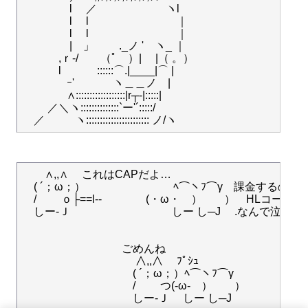
　　　　 l 　／ 　　　　　　ヽl

　　　　 l 　l　　　　　　　　｜

　　　　 l 　l　　　　　　　　｜

　　　　 |　」　　 ._ノ '　ヽ_ ｜　　

　　　 ,ｒ-/　　（ﾟ　）|　 |（ 。）　

　　 　l　 　　::::::⌒.|____|⌒ |

　　　　ｰ' 　　　 ヽ＿＿ノ　|　　　　

　　　　∧::::::::::::::::::|r┬-|:::::| 　　　　　

　　 ／＼ヽ::::::::::::::`ー'´:::::/　　　　

　　∧,,∧ 　これはCAPだよ…

　( ´；ω；）　　　　　　　　ﾍ⌒ヽﾌ⌒γ　課金するの？

　/　　 ｏ├==l--　　　　(・ω・　）　　）　HLコース
　しー-Ｊ 　　　　　　　　　しー し─J　 .なんで泣いて
　　　　　　　　　ごめんね

　　　　　　　　　　 ∧,,∧ 　ﾌﾟｼｭ

　　　　　　　　　　( ´；ω；）ﾍ⌒ヽﾌ⌒γ

　　　　　　　　　　/　　 つ(-ω-　）　　）

　　　　　　　　　　しー-Ｊ 　しー し─J
