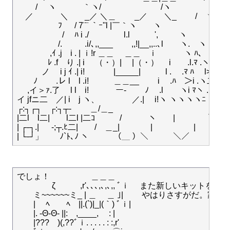
　　 /　 ヽ　　　 ｀ヽ/　　　　　　　 /ヽ　　　　　/　￣
　／　　　 ＼　　_／ ＼＿　　 _／　　＼_　　 /　ヽ＿＿

　 　 　 　 ﾌ 　 / 7¨¨ ｀ｰ''l |￣｀ヽ　　ヽ

　　　　 　 /　 ﾊ i ./ 　　　　l.l　　　', 　　 ヽ

　　　　　/. 　 　 .i/､,,___　　 ,,!|__,,..､l　　ヽ.　ヽ

　　　　,ｲ .j　i . | ｉ!r ＿＿　 ＿＿　ｉ　　 　ヽ ﾊ､

　 　 　 ﾚ .f　り .| i　 （・）|　 |（・）　 i　　.l.ﾏ .ヽﾍヽ

　　　ノ　 i j ｲ .| i!　 　　 |_____|　　　l .　 .ﾏ ﾊ　 l> (,

　　ﾉ　　 .レ l　l .i!　　　＿＿__　　 i　 .ﾊ　＞i .ヽ二i

　 ,イ＞ｧ.了　 l l　i!　　　 ー-　　 ﾉ　 .l　　ヽi ﾏヽ .i!

イ jfニ二　／| i　j ヽ、　　　　／.|　 i!ヽ ヽヽヽヽﾆ

┌:┐┌┐　┌:┐┬‐　　 ＿/＿_

|二l　l二|　　l二l |二ｺ　　　/　　　 ヽ　　|　　　　＼

| ┌‐┐.| 　 ‐;┬.ﾋ二|　　/　＿_| 　 　　 |　　　　　|

でしょ！　　　　　＿＿＿ 　　

　　　 　ζ　　　,r'､､､,､,､,, ﾞｉ 　また新しいキットを
　　ミ~~~~~~ミ_ | ＿　 ＿ ｣| 　　やはりさすがだ。家畜よ
　　| 　ﾍ　　ﾍ　||.(`)|_|(｀) ﾞｉ|

　　|. -Θ-Θ- ||:　,____,　 : | 　

　　|???　)(,??ﾞｉ. . . . . : :,r'
