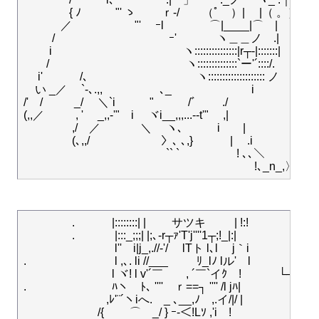
　　　　{ ﾉ　　　"' ゝ 　　ｒ-/　　（ﾟ　）|　 |（ 。）

　　　 ／　　 　 　　"' ゝｰl　　　　⌒|____|⌒　|　

　 　 /　　　　　　　　　　ｰ' 　　　 ヽ＿＿ノ　.|

　 　i 　　　　　　　 　　　　ヽ:::::::::::::::|r┬-|:::::::|

　　/ 　　　　　　　 　 　 　　ヽ::::::::::::::`ー'´::::/.

　 i'　　　 /､　 　　　　　　 　　ヽ:::::::::::::::::::: ノ

　い _／　 `-､.,,　　　　　､_　　　　　　　i

/'　/ 　 　 _/　 ＼`i　　　"　　　/ﾞ　　 ./　　

(,,／ 　 　 , '　 _,,-'"　i　 ヾi__,,,...--t'"　 ,|

　　　　 ,/　／　 　 　＼　 ヽ､　　　i　　|

　　　　 (､,,/　　　　　　 〉､ ､,}　　　 |　 .i

　　　　　　　　　　　 　 `` `　　　　　! ､､＼

　　　　 .　 　　|::::::::| | 　　サツキ　 　 | !:!

　　　 　. 　　 　|:::_;;;| |;､-r┬ｧ'T'j''''1┬;!_|:|

　 　 　　　　 　 l''　i|j_,.//‐'/　 lTト l､l 　j｀i

.　　 　 　　　　 l ,､. li //___ 　　 ﾘ_lﾉ lル'　l 　　　　＿＿
　 　　 　 　　　l ヾ! l v'´￣　　, ´￣`イｸ　! 　　　└─
.　　 　　　　　 ﾊヽ　ﾄ､ ''''　ｒ==┐ '''' /l jﾊ|　　　　　　　
　 　　　　　　,ﾚ'¨´ヽiへ.　_ ､__,ﾉ　,.イ/|/ |　　 　 　
　　　 　　　 /{　　 ⌒ゝ_/ } ｰ‐＜!Lｿ ,'i　!
