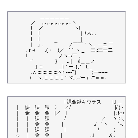
　　　　　　＿＿＿＿＿＿

　　 　　／　 ,,､,､,､,､,､,､,､､ヽ

　　　　 l 　／ 　　　　　　ヽl

　　　　 l 　l　　　　　　　　｜ﾁﾗｯ…

　　　　 l 　l　　　　　　　　｜

　　　　 |　」.　　⌒　　ノ￣￣｀ヽ、―ニ 二

　　　 ,ｒ-/　　.(・　)／　´｀ヽ _　 三,:三ー二 　　

　 　　l　.　　　　　ノヽ--/￣ ,　

　　　　ｰ' 　　　　 }　　...|　 /!＿＿ノ　

　　　　　.|::::::　　　_}｀ー‐し'ゝL _　　　　　

　　　　 .∧::::::::::::::::::ﾍｒ--‐‐'´}　　　 ;ー------

    　　　　　　　　　　l 課金獣ギウラス　　 |｣ ＿ 　
    ｜　課　課　課　〉　／/　　　　　　　　　|/ (・)　|_
    ｜　金　金　金　|／　l　　　　　　 　　　 | :ﾄｪｪｪｪｪｪｲ
    ｜　｜　課　課　　　/　　　　　　　 ／　 ヽ::＼＿_ノ../
    ｜　｜　金　金　 　 |　　　　　　 ./　´ヽ　　ﾞ-､､,,.-''"　
    ｜　｜　課　課　　　|　 　　　　　./　　　;　　　 ｀; ´　
    っ 　 |　 金　金　　 |　 　 　　　 ,.i　　　ん、　 ,.　、 　 ﾉ　 ﾊ