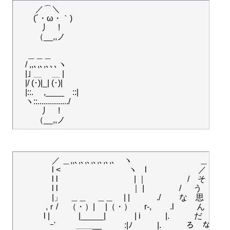
　　 ／⌒＼

　　(´・ω・｀)

　　　丿　!

　　 （__,,ノ

　 ＿＿＿

　/ ,,､,､,､､､ヽ

　|｣ ＿ 　＿ |

　|/ (･)|_| (･)|

　|::.　 ,____　::|

　ヽ::.............../

　　　丿　!

　　　 　／ ＿,,､,､,､,､,､,､,､　ヽ　　　　　　　　 ＿＿＿

　　　　 l <　 　　　　　　　ヽ　l　　　　　　 ／　　　　
　　　　 l l　　　　　　　　　 | ｜　　　　　/　そ　そ　
　　　　 l l　　　　　　　　　｜ |　　 　　/ 　 う　う　 前
　　　　 |」　＿＿　 ＿＿ 　| |　　　 ./　 　な　思　が

　 　　 ,ｒ/　 （・）|　 |（・） 　 r-,　　 .l 　 　 ん　う　
　　 　l | 　　　 |_____| 　　　 | i　　　|.　　　だ　ん

　　　　ｰ' 　　 ＿＿__ 　 　 :|ﾉ　　　|.　　　ろ　な
