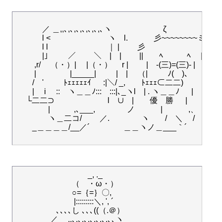
　　　 ／ ＿,,､,､,､,､,､,､,､ヽ 　　 　　　　ζ

　　 　l <　 　　　　　　ヽ　l. 　　　彡~~~~~~~~ミ

　　 　l l　　　　　　 　 ｜ | 　　彡　　 　　　　　ミ　

　　 　|」　　／　 　＼　|　|　 　||　　ﾍ　　　ﾍ　 ||　
　　 ,r/　 （・）|　 |（・） 　r |　　 |　-(三)=(三)- |

　　 |　 　　　|_____| 　　 |　|　 （| 　　 ﾉ(　)、 　 .|）

　　/　' 　　 ﾄｪｪｪｪｪｲ 　 :|＼/ _,　　ﾄｪｪｪ⊂二二)

　　|　 i 　::　ヽ＿＿ﾉ:::　:::|､_ヽl　| . ヽ＿＿ﾉ 　 |

　 └二二⊃　　　　 　 　 l　∪　|　　優　勝 　 |

　　　　|　　　,､___,　　　　ノ　 　　|　　　 ,、　　　|
　　　　ヽ＿二コ/　　 ／.　　　　ヽ　　/　＼　 /

　　_＿＿＿＿/__／´　　　 　＿＿ヽノ＿___｀´

　　　　　　　　　_, ._

　　　　　　　（　・ω・）

　　　　　　　○=｛=｝〇,

　 　　　　　　|:::::::::＼, ', ´

　　　　　､､､､し ､､､((（.＠）　　　

　　　 　／　 ,,､,､,､,､,､,､,､､ヽ　　
