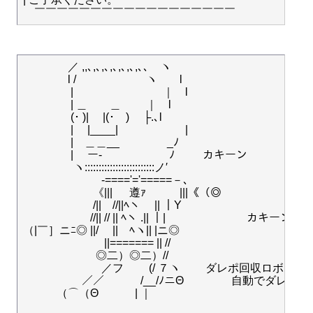
　　　　／ ,,､,､,､,､,､,､,､､　ヽ

　　　　l / 　　　　　　ヽ　　l

　　　　 |　　　　　　　　｜　l

　　　　 | ＿　　＿　　 ｜　l

　　　　 (･ )|　 |(･　)　 ├.､l

　　　　 |　 |____|　　　　　　|

　　　　 |　＿＿__　　　　 _ﾉ

　　　　 | 　ー-　　　　　　ﾉ      　カキーン

　　　 　 ヽ:::::::::::::::::::::::::ノ′

　　　　　　　-===='='=====－､

　　　　　　 《||| 　 遵ｧ　　　|||《（◎

　　　　　　 /||　//||ﾍヽ　 || ｜Y

　　　　　　//|| // || ﾍヽ .|| ｜| 　　　　　　　カキーン

（|￣］ニﾆ◎ ||/ 　||　ﾍヽ|| |ニ◎

　　　　　 　　||======= || //

　 　　　　　 ◎二）◎二）//

　　　　　　　／フ　　 (/ ７ヽ 　　ダレポ回収ロボ

　　　　　 ／／　　　 /__/ﾉニΘ 　　　　自動でダレポを
　　　（⌒（Θ　　　 | ｜
