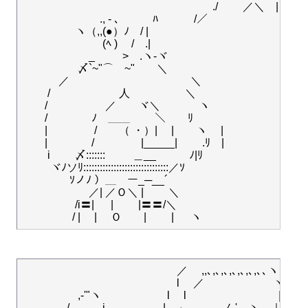
　　　　　　　　　　　　　　　　　 ./　　 ／＼　|＼

　　　　　　　., - ､　　　ﾊ 　　　/／￣

　 　 　 　ヽ（,,(●）ﾉ　/ |

　　　　　　　 (ﾍ ) 　/　.|

　　　　　　_ 　　 >　.ヽ-ヾ 　

　　　　　〆`~"⌒　~"　　＼

　 　　／　　　　　　　　　　　＼

　　 /　　　　　　 人　 　 　 　 ＼

　　/ 　　　　　／　　ヾ＼　 　 　ヽ

　　/ 　 　 　 ﾉ　＿＿　　 ＼　　ﾘ

　　|　　　　 /　　（ ・）|　 |　　ヽ　 |

　　|　　　　/ 　　　　|_____|　　 .ﾘ　|

　 　i　 　〆::::::: 　 　＿__　　　ﾉ|ﾘ

　 　 ヾﾉソﾘ:::::::::::::::::::::::::::::::／ｿ

　　　　 ｿノﾉ ）＿　ー_─__´

　　　　　　／| ／Ｏ＼ |　　 ＼

　　 　 　 /i〓| 　 |　　 |〓〓/＼

　　　　　　　　　　　　　　／　 ,,､,､,､,､,､,､,､､ヽ

　　　　　　　　　　　　　　l 　／ 　　　　　　ヽl

　　　　　,-'"ヽ　　　　　　l 　l　　　　　　　　｜

　　　　/　　　i､　 　 　　.|　」　　 ._ノ '　ヽ_ .｜
