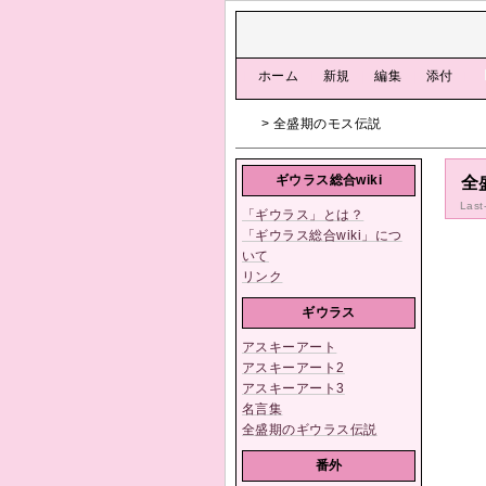
[
ホーム
|
新規
|
編集
|
添付
]
> 全盛期のモス伝説
ギウラス総合wiki
全
Last
「ギウラス」とは？
「ギウラス総合wiki」につ
いて
リンク
ギウラス
アスキーアート
アスキーアート2
アスキーアート3
名言集
全盛期のギウラス伝説
番外