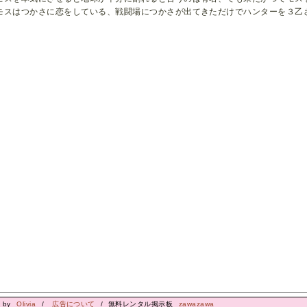
モスはつかさに恋をしている、戦闘場につかさが出てきただけでハンターを３乙
d by
Olivia
/
広告について
/ 無料レンタル掲示板
zawazawa