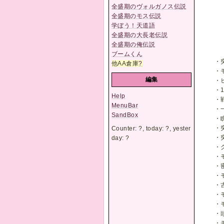
全盛期のヴォルガノス伝説
全盛期のモス伝説
学ぼう！天道語
全盛期の大長老伝説
全盛期の俺伝説
ブームくん
・
他AA倉庫
?
・
編集
・
・
Help
・
MenuBar
・
SandBox
・
・
Counter:
?
, today:
?
, yester
・
day:
?
・
・
・
・
・
・
・
・
・