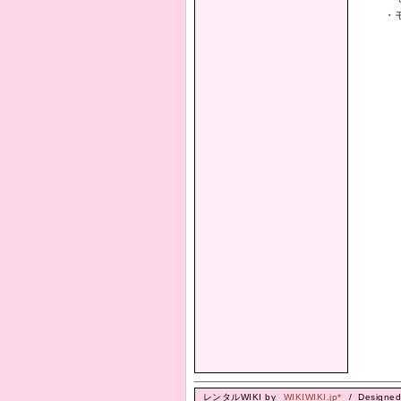
・
レンタルWIKI by
WIKIWIKI.jp*
/ Designe