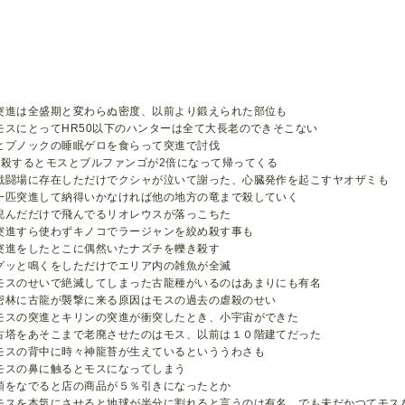
突進は全盛期と変わらぬ密度、以前より鍛えられた部位も
モスにとってHR50以下のハンターは全て大長老のできそこない
ヒプノックの睡眠ゲロを食らって突進で討伐
1殺するとモスとブルファンゴが2倍になって帰ってくる
戦闘場に存在しただけでクシャが泣いて謝った、心臓発作を起こすヤオザミも
一匹突進して納得いかなければ他の地方の竜まで殺していく
睨んだだけで飛んでるリオレウスが落っこちた
突進すら使わずキノコでラージャンを絞め殺す事も
突進をしたとこに偶然いたナズチを轢き殺す
グッと鳴くをしただけでエリア内の雑魚が全滅
モスのせいで絶滅してしまった古龍種がいるのはあまりにも有名
密林に古龍が襲撃に来る原因はモスの過去の虐殺のせい
モスの突進とキリンの突進が衝突したとき、小宇宙ができた
古塔をあそこまで老廃させたのはモス、以前は１０階建てだった
モスの背中に時々神龍苔が生えているといううわさも
モスの鼻に触るとモスになってしまう
頭をなでると店の商品が５％引きになったとか
モスを本気にさせると地球が半分に割れると言うのは有名、でも未だかつてモス