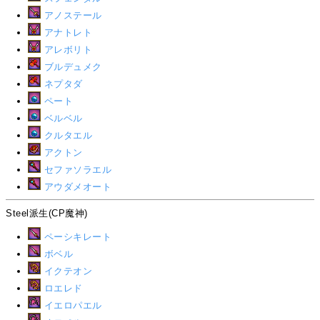
アノステール
アナトレト
アレボリト
ブルデュメク
ネプタダ
ペート
ベルベル
クルタエル
アクトン
セファソラエル
アウダメオート
Steel派生(CP魔神)
ペーシキレート
ボベル
イクテオン
ロエレド
イエロパエル