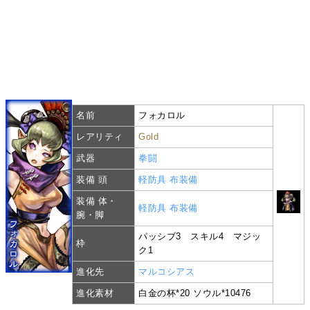
名前
フォカロル
レアリティ
Gold
武器
拳闘
装備 頭
軽防具
布装備
装備 体・
軽防具
布装備
腕・脚
パッシブ3 スキル4 マジッ
枠
ク1
進化先
マルコシアス
進化素材
白金の杯*20 ソウル*10476