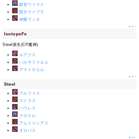
叡智ウァラク
賢天ウァプラ
神癒ウィネ
▲上へ
IsotopeFe
Steel派生(CP魔神)
ルアクス
バルサファエル
アラトサエル
▲上へ
Steel
アルファス
ストラス
ハウレス
クロケル
アムドゥシアス
オロバス
▲上へ