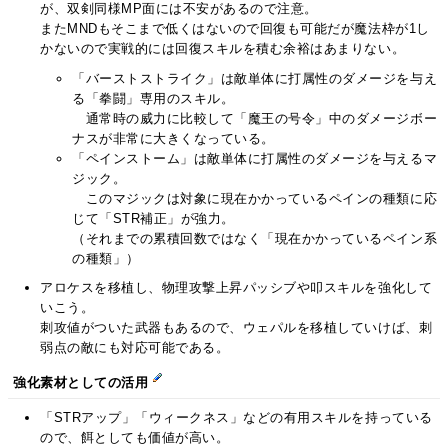
が、双剣同様MP面には不安があるので注意。
またMNDもそこまで低くはないので回復も可能だが魔法枠が1し
かないので実戦的には回復スキルを積む余裕はあまりない。
「バーストストライク」は敵単体に打属性のダメージを与え
る「拳闘」専用のスキル。
通常時の威力に比較して「魔王の号令」中のダメージボー
ナスが非常に大きくなっている。
「ペインストーム」は敵単体に打属性のダメージを与えるマ
ジック。
このマジックは対象に現在かかっているペインの種類に応
じて「STR補正」が強力。
（それまでの累積回数ではなく「現在かかっているペイン系
の種類」）
アロケスを移植し、物理攻撃上昇パッシブや叩スキルを強化して
いこう。
刺攻値がついた武器もあるので、ウェパルを移植していけば、刺
弱点の敵にも対応可能である。
強化素材としての活用
「STRアップ」「ウィークネス」などの有用スキルを持っている
ので、餌としても価値が高い。