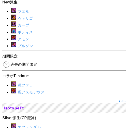
New派生
ブエル
ヴァサゴ
ガープ
ボティス
アモン
プルソン
期間限定
過去の期間限定
コラボPlatinum
朧ファラ
朧アスモデウス
▲上へ
IsotopePt
Silver派生(CP魔神)
スフェンダル