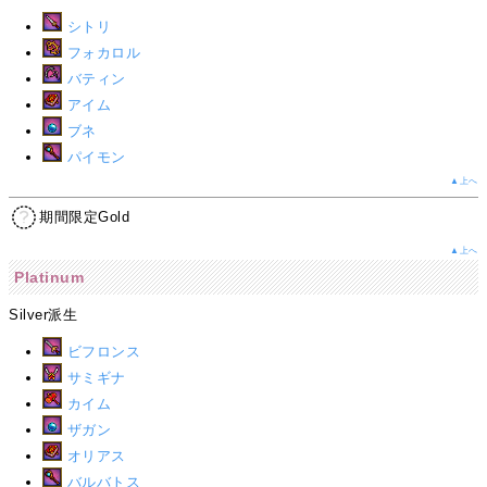
シトリ
フォカロル
バティン
アイム
ブネ
パイモン
▲上へ
期間限定Gold
▲上へ
Platinum
Silver派生
ビフロンス
サミギナ
カイム
ザガン
オリアス
バルバトス