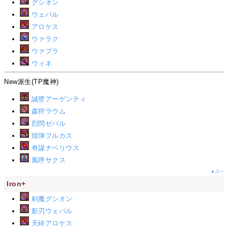
グシオン
ウェパル
アロケス
ウァラク
ウァプラ
ウィネ
New派生(TP魔神)
誠壁アーゲンティ
森狩ラウム
烈閃ゼパル
煌弾フルカス
奇謀ナベリウス
風呼サクス
▲上へ
Iron+
剣魔グシオン
影刃ウェパル
天砕アロケス