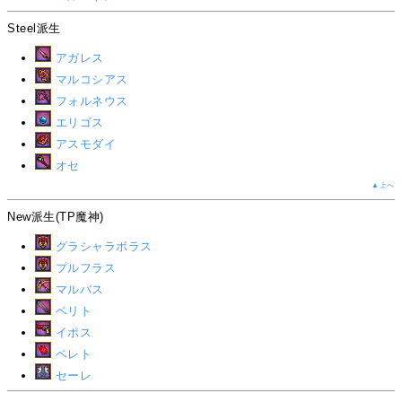
Steel派生
アガレス
マルコシアス
フォルネウス
エリゴス
アスモダイ
オセ
▲上へ
New派生(TP魔神)
グラシャラボラス
プルフラス
マルバス
ベリト
イポス
ベレト
セーレ