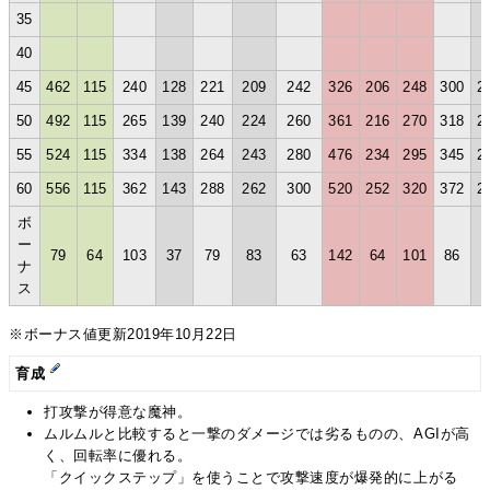
35
40
45
462
115
240
128
221
209
242
326
206
248
300
2
50
492
115
265
139
240
224
260
361
216
270
318
2
55
524
115
334
138
264
243
280
476
234
295
345
2
60
556
115
362
143
288
262
300
520
252
320
372
2
ボ
ー
79
64
103
37
79
83
63
142
64
101
86
6
ナ
ス
※ボーナス値更新2019年10月22日
育成
打攻撃が得意な魔神。
ムルムルと比較すると一撃のダメージでは劣るものの、AGIが高
く、回転率に優れる。
「クイックステップ」を使うことで攻撃速度が爆発的に上がる