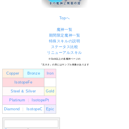
Topへ
魔神一覧
期間限定魔神一覧
特殊スキルの説明
ステータス比較
リニューアルスキル
※Gold以上の各魔神ページの
『元ネタ』の所にはサンプル画像があります
Copper
Bronze
Iron
IsotopeFe
Steel & Silver
Gold
Platinum
｜
IsotopePt
Diamond
｜
IsotopeC
Epic