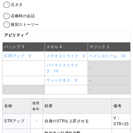
元ネタ
召喚時の会話
個別ストーリー
アビリティ
パッシブ 3
スキル 4
マジック 1
STRアップ V
メテオストライク V
ペインストーム III
バーストストライ
-
ク IV
ウィークネス V
-
-
-
使用
名称
効果
備考
条件
V：
STRアップ
自身のSTRを上昇させる
-
STR+25