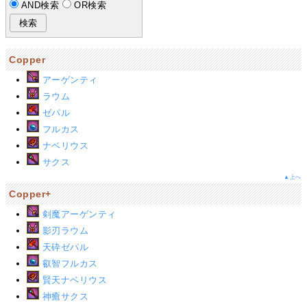
AND検索
OR検索
Copper
アーゲンティ
ラウム
ゼパル
フルカス
ナベリウス
サクス
▲上へ
Copper+
剣魔アーゲンティ
影刃ラウム
天砕ゼパル
叡智フルカス
賢天ナベリウス
神癒サクス