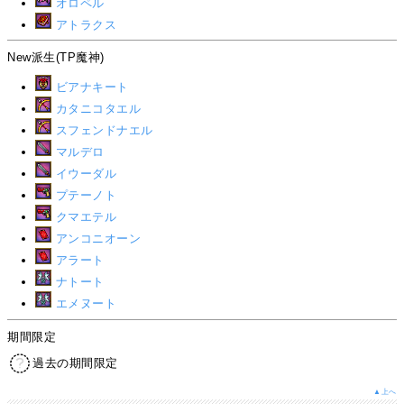
オロペル
アトラクス
New派生(TP魔神)
ビアナキート
カタニコタエル
スフェンドナエル
マルデロ
イウーダル
プテーノト
クマエテル
アンコニオーン
アラート
ナトート
エメヌート
期間限定
過去の期間限定
▲上へ