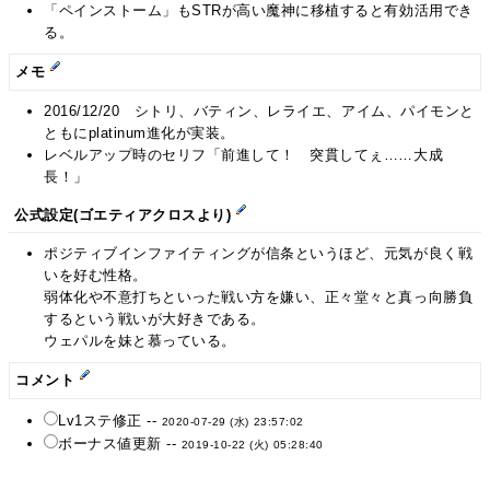
「ペインストーム」もSTRが高い魔神に移植すると有効活用でき
る。
メモ
2016/12/20 シトリ、バティン、レライエ、アイム、パイモンと
ともにplatinum進化が実装。
レベルアップ時のセリフ「前進して！ 突貫してぇ……大成
長！」
公式設定(ゴエティアクロスより)
ポジティブインファイティングが信条というほど、元気が良く戦
いを好む性格。
弱体化や不意打ちといった戦い方を嫌い、正々堂々と真っ向勝負
するという戦いが大好きである。
ウェパルを妹と慕っている。
コメント
Lv1ステ修正 --
2020-07-29 (水) 23:57:02
ボーナス値更新 --
2019-10-22 (火) 05:28:40