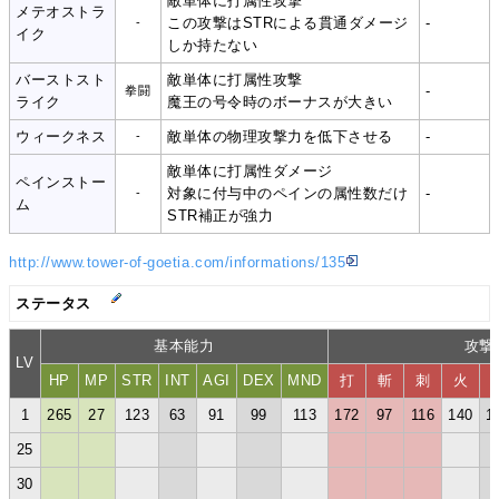
敵単体に打属性攻撃
メテオストラ
この攻撃はSTRによる貫通ダメージ
-
-
イク
しか持たない
バーストスト
敵単体に打属性攻撃
-
拳闘
ライク
魔王の号令時のボーナスが大きい
ウィークネス
敵単体の物理攻撃力を低下させる
-
-
敵単体に打属性ダメージ
ペインストー
対象に付与中のペインの属性数だけ
-
-
ム
STR補正が強力
http://www.tower-of-goetia.com/informations/135
ステータス
基本能力
攻撃
LV
HP
MP
STR
INT
AGI
DEX
MND
打
斬
刺
火
1
265
27
123
63
91
99
113
172
97
116
140
1
25
30