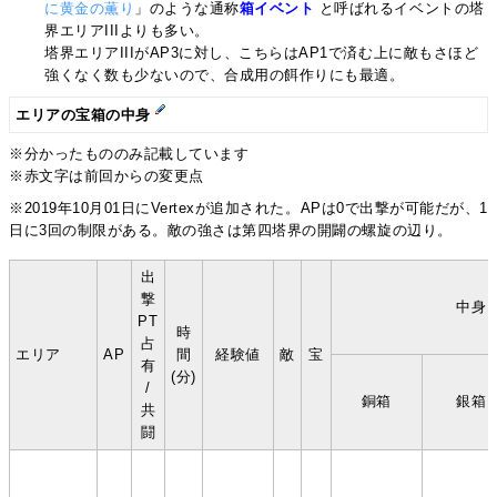
に黄金の薫り
」のような通称
箱イベント
と呼ばれるイベントの塔
界エリアIIIよりも多い。
塔界エリアIIIがAP3に対し、こちらはAP1で済む上に敵もさほど
強くなく数も少ないので、合成用の餌作りにも最適。
エリアの宝箱の中身
※分かったもののみ記載しています
※赤文字は前回からの変更点
※2019年10月01日にVertexが追加された。APは0で出撃が可能だが、1
日に3回の制限がある。敵の強さは第四塔界の開闢の螺旋の辺り。
出
撃
中身
PT
時
占
エリア
AP
間
経験値
敵
宝
有
(分)
/
銅箱
銀箱
共
闘