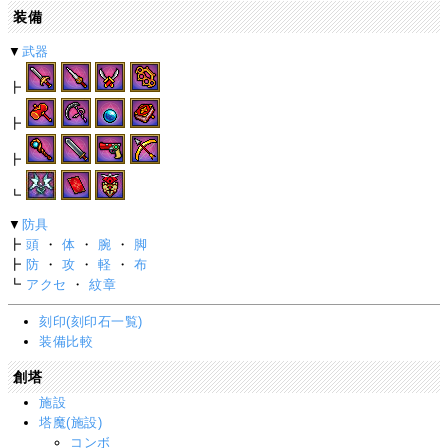
装備
▼
武器
┣
┣
┣
┗
▼
防具
┣
頭
・
体
・
腕
・
脚
┣
防
・
攻
・
軽
・
布
┗
アクセ
・
紋章
刻印(刻印石一覧)
装備比較
創塔
施設
塔魔(施設)
コンボ