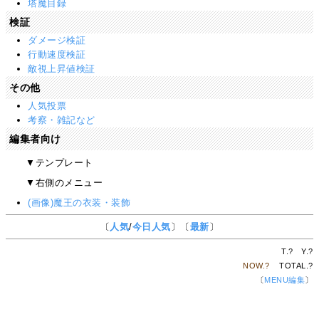
塔魔目録
検証
ダメージ検証
行動速度検証
敵視上昇値検証
その他
人気投票
考察・雑記など
編集者向け
▼テンプレート
▼右側のメニュー
(画像)魔王の衣装・装飾
〔
人気
/
今日人気
〕〔
最新
〕
T.
?
Y.
?
NOW.
?
TOTAL.
?
〔
MENU編集
〕