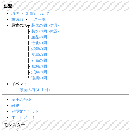
出撃
塔界
・
出撃について
撃滅戦
・
ボス一覧
最古の塔┬
装飾の間 -防具-
＿＿＿＿
├
装飾の間 -武器-
＿＿＿＿
├
血晶の間
＿＿＿＿
├
進化の間
＿＿＿＿
├
鍛錬の間
＿＿＿＿
├
変異の間
＿＿＿＿
├
刻命の間
＿＿＿＿
├
修練の間
＿＿＿＿
├
試練の間
＿＿＿＿
└
強襲の間
イベント
＿
└
修魔の塔(金土日)
魔王の号令
敵視
定型文チャット
オートプレイ
モンスター