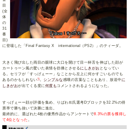
目
(全
体
の
31
番
目)
に登場した「Final Fantasy X international（PS2）」のティーダ。
大きく飛び出した両目の眼球に大口を開けて目一杯舌を伸ばした顔が
カートゥーン風の驚いた表情を彷彿とさせる
にしきがお
となってい
る。セリフが「すっげぇーー」なことから左上に何かすごいものでも
*1
あるのかもしれない
。
シンプルな
感嘆の言葉なこともあり、放送中
に
しきがお
が出てくる度に
何度も
コメントされるようになった。
すっげぇーー顔が評価を集め、りばわ트氏選考Dブロックを32.2%の得
票率で勝ち抜いて決勝に進出。
最終的に、選ばれた4枚の優秀作品からアンケートで
8.3%の票を獲得し
て4位となった
。