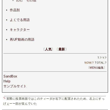
わ行
その他
作品別
よくでる用語
キャラクター
再UP動画の用語
〔
人気
〕〔
最新
〕
T.
?
Y.
?
NOW.
?
TOTAL.
?
〔
MENU編集
〕
SandBox
Help
サンプルサイト
*1
実際に投票画面ではこのティーダが右下に配置されたため、左上にすっ
げぇーー顔が並んでいた