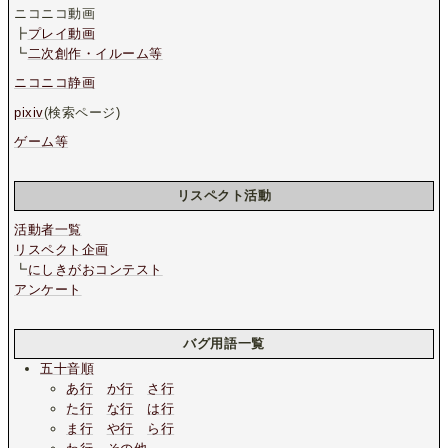
ニコニコ動画
┣
プレイ動画
┗
二次創作・イルーム等
ニコニコ静画
pixiv
(検索ページ)
ゲーム等
リスペクト活動
活動者一覧
リスペクト企画
┗
にしきがおコンテスト
アンケート
バグ用語一覧
五十音順
あ行
か行
さ行
た行
な行
は行
ま行
や行
ら行