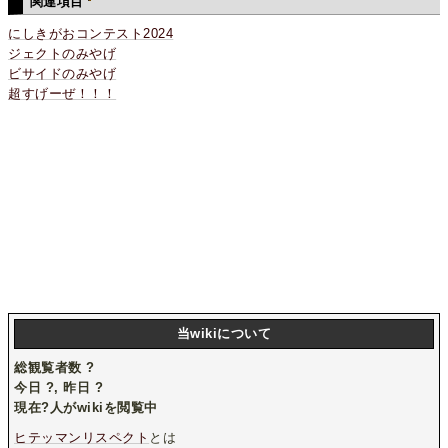
関連項目
にしきがおコンテスト2024
ジェクトのみやげ
ビサイドのみやげ
超すげーぜ！！！
当wikiについて
総観覧者数
?
今日
?
, 昨日
?
現在
?
人がwikiを閲覧中
ヒテッマンリスペクト
とは