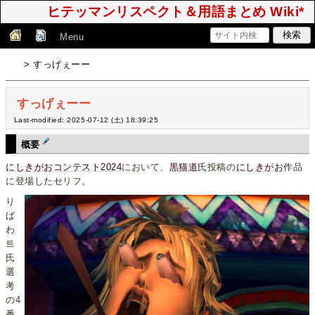
ヒテッマンリスペクト＆用語まとめ Wiki*
Menu
> すっげぇーー
すっげぇーー
Last-modified: 2025-07-12 (土) 18:39:25
概要
にしきがおコンテスト2024
において、
黒猫道
氏投稿の
にしきがお
作品
に登場したセリフ。
り
ば
わ
트
氏
選
考
の4
番