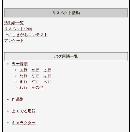
リスペクト活動
活動者一覧
リスペクト企画
┗
にしきがおコンテスト
アンケート
バグ用語一覧
五十音順
あ行
か行
さ行
た行
な行
は行
ま行
や行
ら行
わ行
その他
作品別
よくでる用語
キャラクター