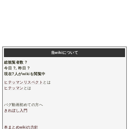
当wikiについて
総観覧者数
?
今日
?
, 昨日
?
現在
?
人がwikiを閲覧中
ヒテッマンリスペクト
とは
ヒテッマン
とは
バグ動画初めての方へ
きれぼし入門
本まとめwikiの方針