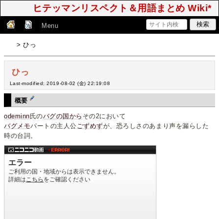
ヒテッマンリスペクト＆用語まとめ Wiki*
Menu
> ひっ
ひっ
Last-modified: 2019-08-02 (金) 22:19:08
概要
odeminn
氏の
バグの国から
その2において
バグメモ
パートの主人公
ごずめず
が、恐ろしさのあまり声を漏らした
時の台詞。