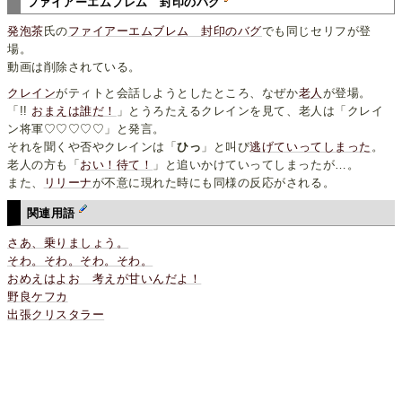
ファイアーエムブレム 封印のバグ
発泡茶
氏の
ファイアーエムブレム 封印のバグ
でも同じセリフが登
場。
動画は削除されている。
クレイン
がティトと会話しようとしたところ、なぜか
老人
が登場。
「!!
おまえは誰だ！
」とうろたえるクレインを見て、老人は「クレイ
ン将軍♡♡♡♡♡」と発言。
それを聞くや否やクレインは「
ひっ
」と叫び
逃げていってしまった
。
老人の方も「
おい！待て！
」と追いかけていってしまったが…。
また、
リリーナ
が不意に現れた時にも同様の反応がされる。
関連用語
さあ、乗りましょう。
そわ。そわ。そわ。そわ。
おめえはよお 考えが甘いんだよ！
野良ケフカ
出張クリスタラー