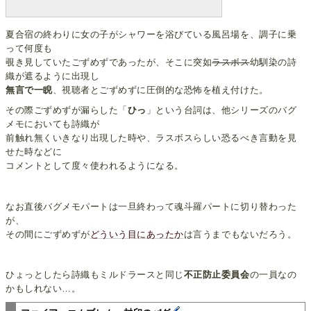
夏合宿の終わりに女の子がシャワーを浴びている風呂場を、調子に乗
って何度も
覗き見していたごずめずであったが、そこに突如
ラスボス
幼馴染の詩
織が遮るように出現し
無言で一睨
、視聴者とごずめずに圧倒的な恐怖を植え付けた。
その際ごずめずが漏らした「
ひっ
」という台詞は、他シリーズのバグ
メモにおいても詩織が
前触れ無くいきなり出現した時や、ラスボスらしい恐るべき言動を見
せた時などに
コメントとして度々使われるようになる。
なお直後バグメモパートは一旦終わって魂斗羅パートに切り替わった
が、
その間にごずめずが
どういう
目に
あったか
は言うまでもないだろう。
ひょっとしたら詩織もミルドラースと同じ
不正防止委員会
の一員なの
かもしれない…。