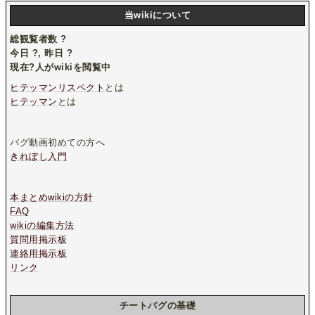
当wikiについて
総観覧者数
?
今日
?
, 昨日
?
現在
?
人がwikiを閲覧中
ヒテッマンリスペクト
とは
ヒテッマン
とは
バグ動画初めての方へ
きれぼし入門
本まとめwikiの方針
FAQ
wikiの編集方法
質問用掲示板
連絡用掲示板
リンク
チートバグの基礎