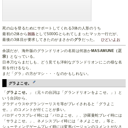
死の山を登るためにサポートしてくれる3体の人形のうち
最初の2体から
賄賂
として5000Gとられてしまったマッカ一行だが、
最後の3体目が要求してきたのがまさかの
グラ
だった。
ひどいよお
余談だが、海外版のグランドリオンの名前は何故か
MASAMUNE（正
宗）
となっている。
日本刀ならまだしも、どう見ても洋剣なグランドリオンにこの様な名
前を付けるなら、
まだ「グラ」の方がマシ・・・なのかもしれない。
グラよこせ。
「
グラよこせ。
」（元々の台詞は「グランドリオンをよこせ。」）と
いう台詞から、
グラディウスやグランツーリスモ等がプレイされると「グラよこ
せ。」のコメントが付くことが多い。
パロディウスプレイ時には「パロよこせ。」、沙羅曼蛇プレイ時には
「サラよこせ。」、ネメシスプレイ時には「ネメよこせ。」等と、
シューティングゲームプレイ時には変形バージョンのコメントがなさ