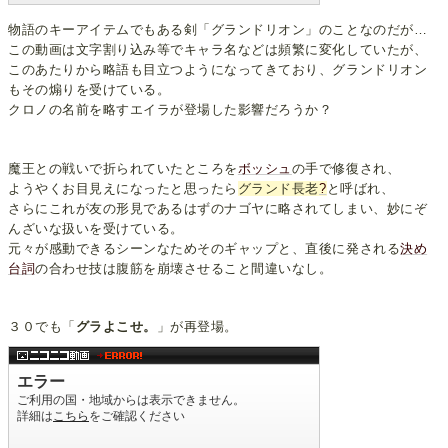
物語のキーアイテムでもある剣「グランドリオン」のことなのだが…
この動画は文字割り込み等でキャラ名などは頻繁に変化していたが、
このあたりから略語も目立つようになってきており、グランドリオン
もその煽りを受けている。
クロノの名前を略すエイラが登場した影響だろうか？
魔王との戦いで折られていたところを
ボッシュ
の手で修復され、
ようやくお目見えになったと思ったら
グランド長老
?
と呼ばれ、
さらにこれが友の形見であるはずのナゴヤに略されてしまい、妙にぞ
んざいな扱いを受けている。
元々が感動できるシーンなためそのギャップと、直後に発される
決め
台詞
の合わせ技は腹筋を崩壊させること間違いなし。
３０でも「
グラよこせ。
」が再登場。