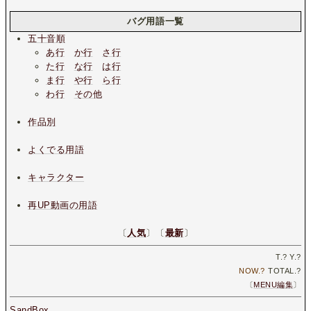
バグ用語一覧
五十音順
あ行
か行
さ行
た行
な行
は行
ま行
や行
ら行
わ行
その他
作品別
よくでる用語
キャラクター
再UP動画の用語
〔
人気
〕〔
最新
〕
T.
?
Y.
?
NOW.
?
TOTAL.
?
〔
MENU編集
〕
SandBox