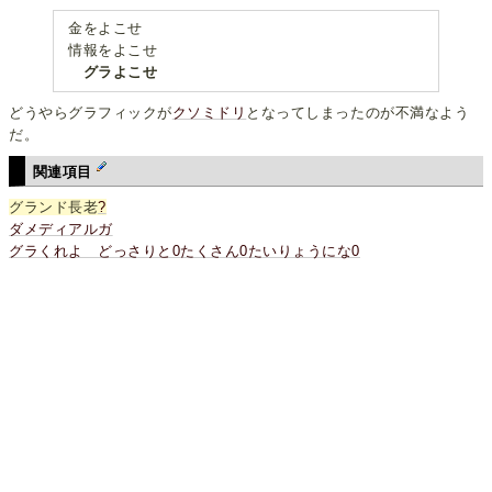
金をよこせ
情報をよこせ
グラよこせ
どうやらグラフィックが
クソミドリ
となってしまったのが不満なよう
だ。
関連項目
グランド長老
?
ダメディアルガ
グラくれよ どっさりと0たくさん0たいりょうにな0