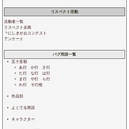
リスペクト活動
活動者一覧
リスペクト企画
┗
にしきがおコンテスト
アンケート
バグ用語一覧
五十音順
あ行
か行
さ行
た行
な行
は行
ま行
や行
ら行
わ行
その他
作品別
よくでる用語
キャラクター