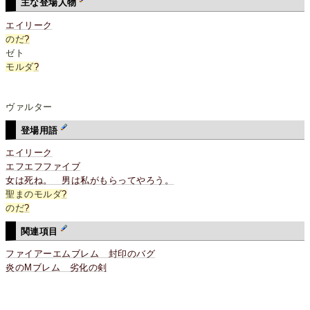
主な登場人物
エイリーク
のだ
?
ゼト
モルダ
?
ヴァルター
登場用語
エイリーク
エフエフファイブ
女は死ね。 男は私がもらってやろう。
聖まのモルダ
?
のだ
?
関連項目
ファイアーエムブレム 封印のバグ
炎のMブレム 劣化の剣