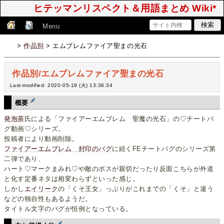
ヒテッマンリスペクト＆用語まとめ Wiki*
Menu
>
作品別
> エムブレムファイア聖まの光石
作品別/エムブレムファイア聖まの光石
Last-modified: 2020-05-19 (火) 13:38:34
概要
発泡茶
氏による「ファイアーエムブレム 聖魔の光石」の♡チートバ
グ動画♡シリーズ。
投稿者により動画削除。
ファイアーエムブレム 封印のバグ
に続くFEチートバグのシリーズ第
二弾であり、
ハート♡マークまみれ♡や敵のボスが親切だったり反面こちらが外道
と化す定番ネタは相変わらずといった感じ。
しかし
エイリーク
の「くそ王女」っぷりがこれまでの「くそ」と違う
などの独自性もあるようだ。
タイトル文字のバグが恒例となっている。