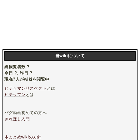
当wikiについて
総観覧者数
?
今日
?
, 昨日
?
現在
?
人がwikiを閲覧中
ヒテッマンリスペクト
とは
ヒテッマン
とは
バグ動画初めての方へ
きれぼし入門
本まとめwikiの方針