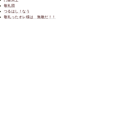
門番兵士
敬礼団
つるはし！なう
敬礼ったオレ様は 無敵だ！！