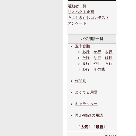
活動者一覧
リスペクト企画
┗
にしきがおコンテスト
アンケート
バグ用語一覧
五十音順
あ行
か行
さ行
た行
な行
は行
ま行
や行
ら行
わ行
その他
作品別
よくでる用語
キャラクター
再UP動画の用語
〔
人気
〕〔
最新
〕