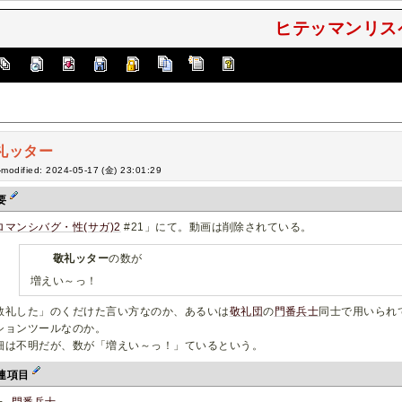
ヒテッマンリスペ
礼ッター
-modified: 2024-05-17 (金) 23:01:29
要
ロマンシバグ・性(サガ)2
#21」にて。動画は削除されている。
敬礼ッター
の数が
増えい～っ！
敬礼した」のくだけた言い方なのか、あるいは
敬礼団
の
門番兵士
同士で用いられ
ションツールなのか。
細は不明だが、数が「増えい～っ！」ているという。
連項目