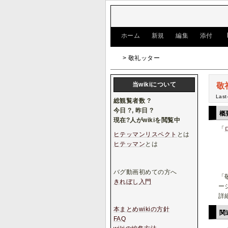
[
ホーム
|
新規
|
編集
|
添付
]
> 敬礼ッター
当wikiについて
敬
Last
総観覧者数
?
今日
?
, 昨日
?
概
現在
?
人がwikiを閲覧中
「
ヒテッマンリスペクト
とは
ヒテッマン
とは
バグ動画初めての方へ
「
きれぼし入門
ー
詳
本まとめwikiの方針
関
FAQ