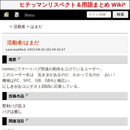
ヒテッマンリスペクト＆用語まとめ Wiki*
Menu
>
活動者
> はまだ
活動者/はまだ
Last-modified: 2015-08-23 (日) 09:10:47
概要
twitterにてチートバグ関連の動画を上げているユーザー。
このユーザー名は
元ネタ
があるのだ わかってるのか おい！
機種はFC、SFC、GB、GBAと幅広い。
にしきがおコンテスト2015
に応募している。
投稿作品
聖剣バグ説３
バグは癒し
関連項目