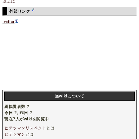
はまだ
外部リンク
twitter
当wikiについて
総観覧者数
?
今日
?
, 昨日
?
現在
?
人がwikiを閲覧中
ヒテッマンリスペクト
とは
ヒテッマン
とは