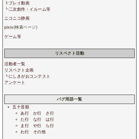
┣
プレイ動画
┗
二次創作・イルーム等
ニコニコ静画
pixiv
(検索ページ)
ゲーム等
リスペクト活動
活動者一覧
リスペクト企画
┗
にしきがおコンテスト
アンケート
バグ用語一覧
五十音順
あ行
か行
さ行
た行
な行
は行
ま行
や行
ら行
わ行
その他