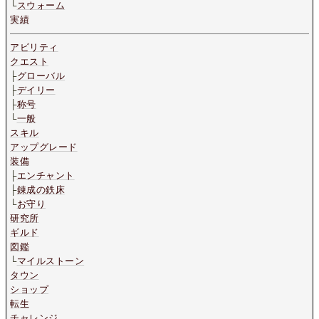
└
スウォーム
実績
アビリティ
クエスト
├
グローバル
├
デイリー
├
称号
└
一般
スキル
アップグレード
装備
├
エンチャント
├
錬成の鉄床
└
お守り
研究所
ギルド
図鑑
└
マイルストーン
タウン
ショップ
転生
チャレンジ