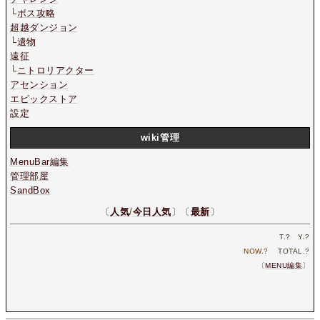
└
ボス攻略
超越ダンジョン
└
遺物
遠征
└
ニトロリアクター
アセンション
エピックストア
設定
wiki管理
MenuBar編集
管理部屋
SandBox
〔
人気
/
今日人気
〕〔
最新
〕
T.
?
Y.
?
NOW.
?
TOTAL.
?
〔
MENU編集
〕