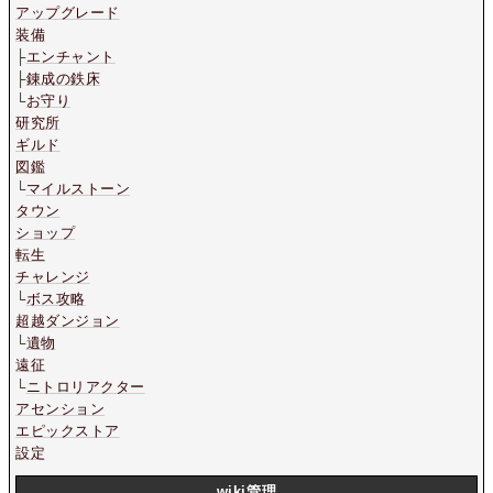
アップグレード
装備
├
エンチャント
├
錬成の鉄床
└
お守り
研究所
ギルド
図鑑
└
マイルストーン
タウン
ショップ
転生
チャレンジ
└
ボス攻略
超越ダンジョン
└
遺物
遠征
└
ニトロリアクター
アセンション
エピックストア
設定
wiki管理