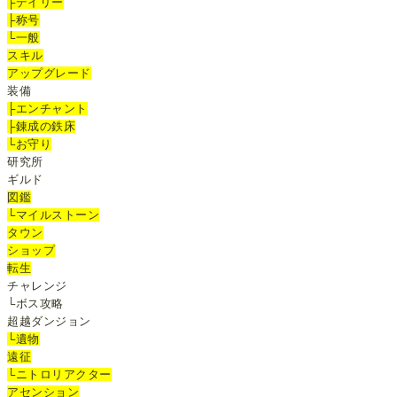
├デイリー
├称号
└一般
スキル
アップグレード
装備
├エンチャント
├錬成の鉄床
└お守り
研究所
ギルド
図鑑
└マイルストーン
タウン
ショップ
転生
チャレンジ
└ボス攻略
超越ダンジョン
└遺物
遠征
└ニトロリアクター
アセンション