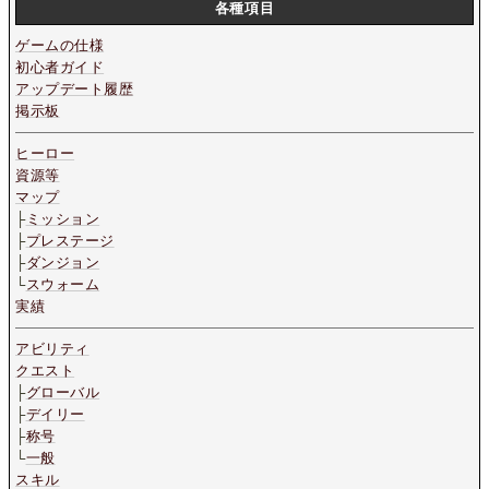
各種項目
ゲームの仕様
初心者ガイド
アップデート履歴
掲示板
ヒーロー
資源等
マップ
├
ミッション
├
プレステージ
├
ダンジョン
└
スウォーム
実績
アビリティ
クエスト
├
グローバル
├
デイリー
├
称号
└
一般
スキル