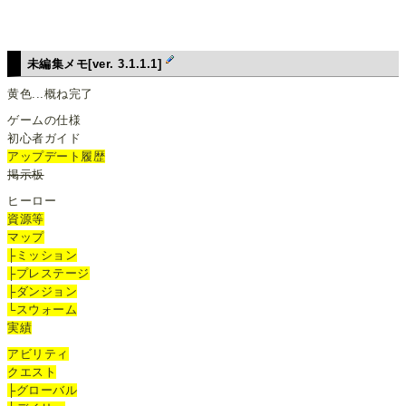
未編集メモ[ver. 3.1.1.1]
黄色...概ね完了
ゲームの仕様
初心者ガイド
アップデート履歴
掲示板
ヒーロー
資源等
マップ
├ミッション
├プレステージ
├ダンジョン
└スウォーム
実績
アビリティ
クエスト
├グローバル