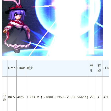
発
持
Rate
Limit
威力
HJC
生
続
共
80%
40%
1650(Lv1)→1800→1950→2100(LvMAX)
27F
4F
43F
通