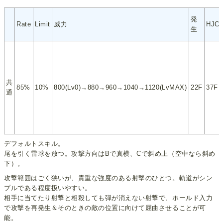
発
Rate
Limit
威力
HJC
生
共
85%
10%
800(Lv0)→880→960→1040→1120(LvMAX)
22F
37F
通
デフォルトスキル。
尾を引く雷球を放つ。攻撃方向はBで真横、Cで斜め上（空中なら斜め
下）。
攻撃範囲はごく狭いが、貴重な強度のある射撃のひとつ。軌道がシン
プルである程度扱いやすい。
相手に当てたり射撃と相殺しても弾が消えない射撃で、ホールド入力
で攻撃を再発生＆そのときの敵の位置に向けて屈曲させることが可
能。