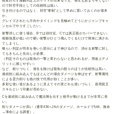
相変わらず接触判定上ポケットが出来るうえ、発生もあまり早くない
ので対空手段としての信頼性は低い。
引き付けるのではなく、対空“牽制”として早めに置いておくのが基本
か。
グレイズされたら方向やタイミングを見極めてどうにかジャンプキャ
ンセルでやりすごしたい。
射撃消しに使う場合、Bでは頭付近、Cでは真正面がカバーできない。
相殺強度が低いので硬い射撃がひとつ飛んでくるだけで簡単に潰され
てしまうし、
喰らい判定が羽衣を巻いた部分にまで伸びるので、消せる射撃に対し
てもきちんと先出しが必要。
（判定そのものは龍魚の一撃と変わらないと思われるが、用途上デメ
リットに感じやすい）
など、頼りづらく、発生を除けば龍魚の怒りのほうが信頼性は高い。
連続技に組み込んでもほとんどの場合ダメージを伸ばせず、射撃属性
による霊力削りも他の技で代用が効くことが多い。
多彩な使い道があるように見えてその実どれも使いづらく、器用貧乏
スキルという印象が否めない。
Cを連続技に組み込んで魔法陣を出すと相手が動けるまでが非常に長
い。
削りダメージが高い（通常436≒JAのダメージ、ホールドで544。換命
→薄命による調査）。