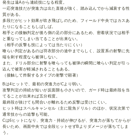
発生は遠Aから連続技になる程度。
一応突進技だが突進力は出た直後が強く、踏み込んでから減衰する性
質がある。
多段だがヒット効果が吹き飛ばしのため、フィールド中央ではカスあ
たりになることもしばしば。
相手との接触判定が後ろ側の足の部分にあるため、密着状況では相手
と重なってしまい当てることが出来ない。
（相手の反撃も技によっては当たりにくい）
喰らい判定があるのは羽衣部分の途中までらしく、設置系の射撃に先
端を刺す程度なら被弾しない。
また、ドリル部分に射撃を喰らっても被弾の瞬間に喰らい判定が引っ
込んで被害が軽減されることもある。
（接触して炸裂するタイプの射撃で顕著）
Bは4ヒットで、最初の突進力がCより弱い。
攻撃判定の持続が短いが反面隙も小さいので、ガード時は最終段を当
てることが出来れば五分程度。
最終段が抜けても間合いが離れるため反撃は受けにくい。
ヒット時はスペルキャンセル（主に龍魚ドリル）のほか、状況次第で
通常技からの追撃も可能。
Cは6ヒットになり、突進力・持続が伸びるが、突進力が落ちてからが
長いため、画面中央では全段ヒットせずBよりダメージが落ちてしま
う。