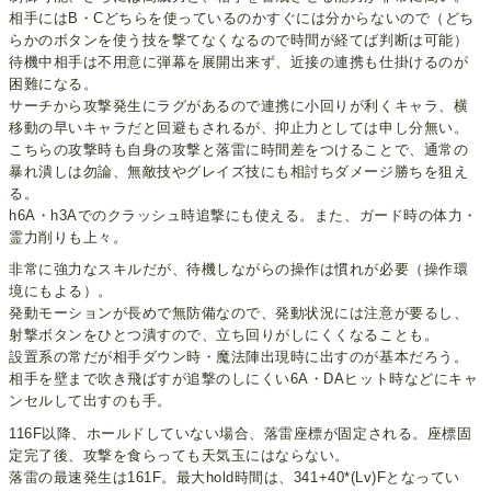
相手にはB・Cどちらを使っているのかすぐには分からないので（どち
らかのボタンを使う技を撃てなくなるので時間が経てば判断は可能）
待機中相手は不用意に弾幕を展開出来ず、近接の連携も仕掛けるのが
困難になる。
サーチから攻撃発生にラグがあるので連携に小回りが利くキャラ、横
移動の早いキャラだと回避もされるが、抑止力としては申し分無い。
こちらの攻撃時も自身の攻撃と落雷に時間差をつけることで、通常の
暴れ潰しは勿論、無敵技やグレイズ技にも相討ちダメージ勝ちを狙え
る。
h6A・h3Aでのクラッシュ時追撃にも使える。また、ガード時の体力・
霊力削りも上々。
非常に強力なスキルだが、待機しながらの操作は慣れが必要（操作環
境にもよる）。
発動モーションが長めで無防備なので、発動状況には注意が要るし、
射撃ボタンをひとつ潰すので、立ち回りがしにくくなることも。
設置系の常だが相手ダウン時・魔法陣出現時に出すのが基本だろう。
相手を壁まで吹き飛ばすが追撃のしにくい6A・DAヒット時などにキャ
ンセルして出すのも手。
116F以降、ホールドしていない場合、落雷座標が固定される。座標固
定完了後、攻撃を食らっても天気玉にはならない。
落雷の最速発生は161F。最大hold時間は、341+40*(Lv)Fとなってい