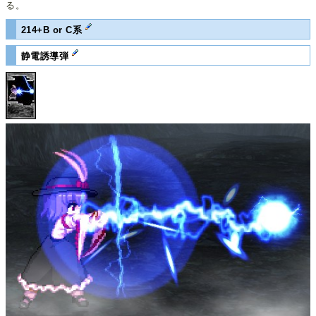
る。
214+B or C系
静電誘導弾