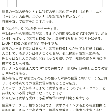
龍魚の一撃の動作とともに独特の効果音の雷を発し（通称「キュピ
（ー）ン」の由来。このときは攻撃能力を持たない）、
時間を置いて落雷を起こすスキル。
Bでは相手、Cでは自分をサーチする。
発動動作から実際に雷が落ちるまでの時間差は最短で2秒強程度。ボタ
ン押しっぱなしで落雷を待機でき、最長6秒程度まで引き伸ばせる。
LvUPで待機の限界時間が若干伸びる。
通常のホールド技とは異なり、落雷を待機しながらでも行動は自由。
入力しているボタンは使えなくなるが、他は移動も攻撃も出来る。
押しっぱなし入力の受付開始はかなり遅いので、複数の雷を同時に待
機することも可能。
同ボタンなら最速入力で3本まで待機でき、開放時は待機した全ての雷
が同時に落ちる。
雷が落ちる約1秒前にそのときの狙った対象の位置に白いサーチ光が降
り、その時点でその位置に雷が落ちることが確定。
入力～サーチ光が降りるまでに攻撃を喰らう（のけぞり・ダウン）と
待機している雷は無効になってしまうが、
降りた後は攻撃を受けても必ず落雷の攻撃判定が発生する。
位置をサーチし、相殺を無視でき、攻撃タイミングもある程度自由に
制御可能、さらには高威力と、相手を警戒させる能力が非常に高い。