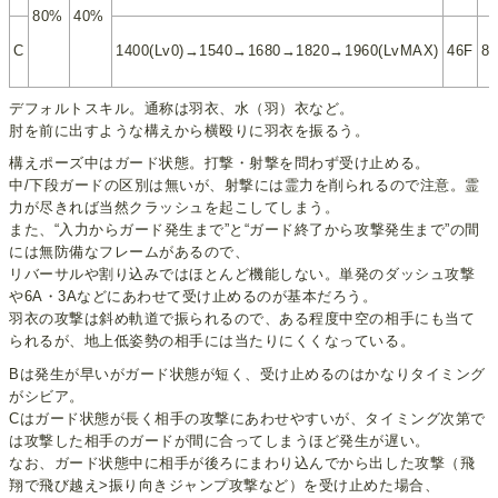
80%
40%
C
1400(Lv0)→1540→1680→1820→1960(LvMAX)
46F
8
デフォルトスキル。通称は羽衣、水（羽）衣など。
肘を前に出すような構えから横殴りに羽衣を振るう。
構えポーズ中はガード状態。打撃・射撃を問わず受け止める。
中/下段ガードの区別は無いが、射撃には霊力を削られるので注意。霊
力が尽きれば当然クラッシュを起こしてしまう。
また、“入力からガード発生まで”と“ガード終了から攻撃発生まで”の間
には無防備なフレームがあるので、
リバーサルや割り込みではほとんど機能しない。単発のダッシュ攻撃
や6A・3Aなどにあわせて受け止めるのが基本だろう。
羽衣の攻撃は斜め軌道で振られるので、ある程度中空の相手にも当て
られるが、地上低姿勢の相手には当たりにくくなっている。
Bは発生が早いがガード状態が短く、受け止めるのはかなりタイミング
がシビア。
Cはガード状態が長く相手の攻撃にあわせやすいが、タイミング次第で
は攻撃した相手のガードが間に合ってしまうほど発生が遅い。
なお、ガード状態中に相手が後ろにまわり込んでから出した攻撃（飛
翔で飛び越え>振り向きジャンプ攻撃など）を受け止めた場合、