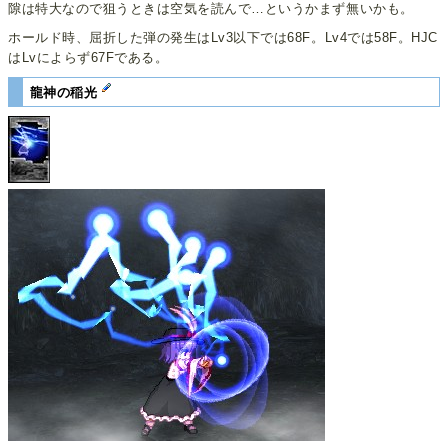
隙は特大なので狙うときは空気を読んで…というかまず無いかも。
ホールド時、屈折した弾の発生はLv3以下では68F。Lv4では58F。HJC
はLvによらず67Fである。
龍神の稲光