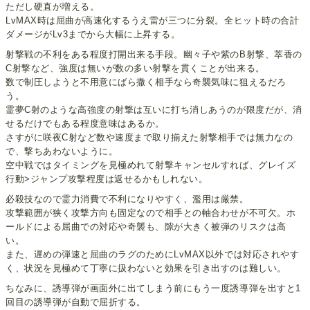
ただし硬直が増える。
LvMAX時は屈曲が高速化するうえ雷が三つに分裂。全ヒット時の合計
ダメージがLv3までから大幅に上昇する。
射撃戦の不利をある程度打開出来る手段。幽々子や紫のB射撃、萃香の
C射撃など、強度は無いが数の多い射撃を貫くことが出来る。
数で制圧しようと不用意にばら撒く相手なら奇襲気味に狙えるだろ
う。
霊夢C射のような高強度の射撃は互いに打ち消しあうのが限度だが、消
せるだけでもある程度意味はあるか。
さすがに咲夜C射など数や速度まで取り揃えた射撃相手では無力なの
で、撃ちあわないように。
空中戦ではタイミングを見極めれて射撃キャンセルすれば、グレイズ
行動>ジャンプ攻撃程度は返せるかもしれない。
必殺技なので霊力消費で不利になりやすく、濫用は厳禁。
攻撃範囲が狭く攻撃方向も固定なので相手との軸合わせが不可欠。ホ
ールドによる屈曲での対応や奇襲も、隙が大きく被弾のリスクは高
い。
また、遅めの弾速と屈曲のラグのためにLvMAX以外では対応されやす
く、状況を見極めて丁寧に扱わないと効果を引き出すのは難しい。
ちなみに、誘導弾が画面外に出てしまう前にもう一度誘導弾を出すと1
回目の誘導弾が自動で屈折する。