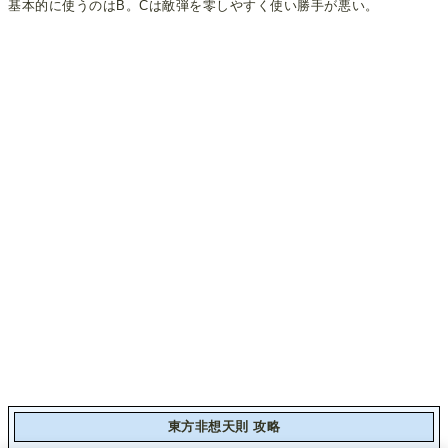
基本的に使うのはB。Cは敵弾を零しやすく使い勝手が悪い。
東方非想天則 攻略