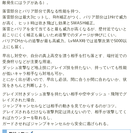
敵発生にはラグがある）。
落雷部分とバリア部分で異なる性能を持つ。
落雷部分は最大3ヒットし、Rift補正がつく。バリア部分は1Hitで威力
が高く、ヒット時は吹き飛ばし効果とSMASH補正。
落雷とバリアを全て当てると最も威力が高くなるが、壁付近でないと
起こりにくく補正も厳しいため追撃でのダメージが伸びにくい。
バリアCHからの追撃が最も高威力。LvMAX時では追撃次第で5000以
上にも届く。
早出し対空や、自分の真上高空を漂う相手を打ち落とす、端付近での
受身狩りなどが主要な用途。
ダッシュ攻撃など地上技にグレイズ技を持たない、持っていても性能
が低いキャラ相手なら対地も可か。
とにかく出が遅いので、早出し必須。間に合うか間に合わないか、状
況をきちんと判断しよう。
グレイズ付きダッシュ攻撃を持たない相手や空中ダッシュ・飛翔でグ
レイズされた場合、
ジャンプキャンセルなどは相手の動きを見てからするのがコツ。
グレイズされるだけなら攻撃判定は消えないので、相手が攻撃してく
ればカウンターを取れるし、
ガードさせればジャンプキャンセルから安全に逃げられる。