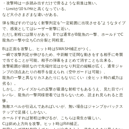
・攻撃時は一歩踏み出すだけで滑るような前進は無い。
・Limitが10％/Hitと高くなっている。
など大小さまざまな違いがある。
弾を飛ばすのではなく射撃判定を“一定範囲に出現させる”ようなタイプ
で、感覚としてはレーザー射撃に近い。
ただし射程には限りがあり、Bでは通常がB龍魚の一撃、ホールドでC
龍魚の一撃や立ちCの分裂と同程度。
Bは正面を攻撃し、ヒット時はSMASH補正がつく。
一瞬で攻撃判定が伸びるため、中距離で迂闊な動きをする相手に奇襲
で当てることが可能。相手の弾幕をまとめて消すことも出来る。
攻撃範囲が扇状なので先端付近はかなり判定の縦幅が広く、通常ジャ
ンプの頂点あたりの相手を捉えられ（空中ガードは可能）、
龍魚の一撃と異なりカスあたりにもなりにくい（全ヒット時の威力は
劣る）。
しかし、グレイズからの反撃が最適な射程でもあるうえ、見た目でバ
レバレ、龍魚の一撃同様密着では当らないため、読まれ見られると悲
惨。
無敵スペルが仕込んであればいいが、無い場合はジャンプかバックス
テップで足掻くしかない。
ホールドすれば射程は伸びるが、こちらは発生が厳しい。
Cは斜め上方向を攻撃。ヒット時はRift補正。