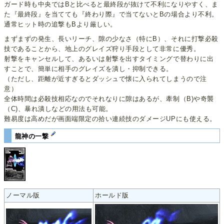
ガード時も中央ではBと比べると最終段が抜けて不利になりやすく、ま
た『最終段』を当てても『終わり際』で当てないとBの場合より不利。
通常ヒット時の追撃もBより厳しい。
まずまずの発生、長いリーチ、隙の少なさ（特にB）、それに打撃必殺
技であることから、地上のグレイズ狩り手段として非常に優秀。
射撃をキャンセルして、あるいは射撃を出すタイミングで替わりに出
すことで、簡単に相手のグレイズを潰し・抑制できる。
（ただし、距離が近すぎるとダッシュで懐に入られてしまうので注
意）
全体時間は必殺技相応なのでそれなりに隙はあるが、牽制（B)や奇襲
（C)、暴れ潰しなどの用法も可能。
難易度は高めだが画面端限定の拾い連続技のダメージUPにも使える。
龍神の一撃
ノーマル版
ホールド版