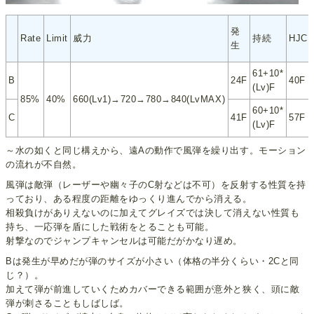
発
Rate
Limit
威力
持続
HJC
生
61+10*
B
24F
40F
(Lv)F
85%
40%
660(Lv1)→720→780→840(LvMAX)
60+10*
C
41F
57F
(Lv)F
～水の如くと同じ構えから、遠Aの動作で風弾を繰り出す。モーション
の流れが不自然。
風弾は敵弾（レーザーや幽々子のC射などは不可）を反射する性質を持
っており、ある程度の距離をゆっくり進んでから消える。
相殺負けがありえないのに加えてグレイズでは決して消えない性質も
持ち、一応弾を盾にした戦術をとることも可能。
射撃なのでジャンプキャンセルは可能だがかなり遅め。
Bは発生が早めだが弾のサイズが小さい（体格の半分くらい・2Cと同
じ？）。
加えて弾が前進していくためカバーできる範囲が意外と狭く、頭に敵
弾が刺さることもしばしば。