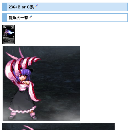
236+B or C系
龍魚の一撃