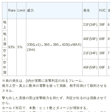
Rate
Limit
威力
発生
HJC
全
地
21F(34F)
38F
67
上
地
上
46F(59F)
68F
97
溜
330(Lv1)→360→390→420(LvMAX)
93%
5%
(1hit)
空
21F(34F)
38F
72
中
空
中
46F(59F)
68F
10
溜
※表の発生は、()内が実際に攻撃判定の出るフレーム。
後方上空～真上に数本の電撃を放って屈曲、相手目掛けて殺到させる
スキル。
撃ち出した直後の雷は攻撃能力を持たず、判定が出るのは屈曲させて
から。
ホールド対応で、本数・ヒット数とダメージが増加する。