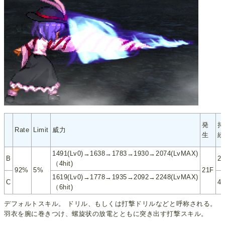
発
持
Rate
Limit
威力
生
続
1491(Lv0)→1638→1783→1930→2074(LvMAX)
B
2
（4hit)
92%
5%
21F
1619(Lv0)→1778→1935→2092→2248(LvMAX)
C
4
（6hit)
デフォルトスキル。 ドリル、もしくは打撃ドリルなどと呼称される。
羽衣を腕に巻きつけ、螺旋状の放電とともに突き出す打撃スキル。