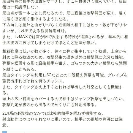
屈曲時点の相手の位置をサーチし、そこを目掛けて飛んでいく。屈曲
後は一切誘導しない
屈曲点が雷一本ごとに異なるので、屈曲直後は攻撃範囲が広く、遠く
に届くほど細く集中するようになる。
下方向には意外と曲がりづらく近距離の相手にはヒット数が下がりや
すいが、LvUPである程度解消可能。
また、LvMAXでは雷が床で反射する特性が追加されるが、基本的に相
手の後方に抜けてしまうだけでほとんど意味が無い。
相殺強度は低いが数が多く、徐々に弾が集中していく軌道、上空から
斜めに降る軌道のため、攻撃発生の遅さ以外は射撃戦に充分な性能。
弾幕を迂回する形で直接相手を狙え、ばらつきの大きい射撃なら隙間
を縫うこともある。
屈曲タイミングを利用し6Cなどとの二段構え弾幕も可能。グレイズを
強要出来ればそれを狩るチャンス。
また、タイミングさえ上手くとれれば早出しの対空としても機能す
る。
頭上の広い範囲をカバーするので相手はジャンプ攻撃を出しづらい。
攻撃判定が後方から出るのでめくりにも対応出来る。
214系の必殺技のなかでは比較的相手を問わず機能する。
射出動作はやはりそれなりに重いので、相手との距離や弾幕には注
意。