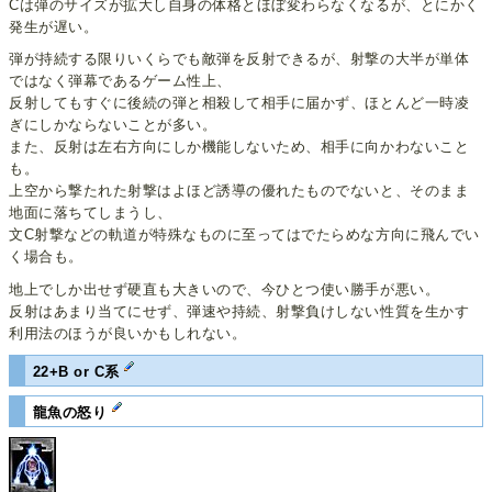
Cは弾のサイズが拡大し自身の体格とほぼ変わらなくなるが、とにかく
発生が遅い。
弾が持続する限りいくらでも敵弾を反射できるが、射撃の大半が単体
ではなく弾幕であるゲーム性上、
反射してもすぐに後続の弾と相殺して相手に届かず、ほとんど一時凌
ぎにしかならないことが多い。
また、反射は左右方向にしか機能しないため、相手に向かわないこと
も。
上空から撃たれた射撃はよほど誘導の優れたものでないと、そのまま
地面に落ちてしまうし、
文C射撃などの軌道が特殊なものに至ってはでたらめな方向に飛んでい
く場合も。
地上でしか出せず硬直も大きいので、今ひとつ使い勝手が悪い。
反射はあまり当てにせず、弾速や持続、射撃負けしない性質を生かす
利用法のほうが良いかもしれない。
22+B or C系
龍魚の怒り