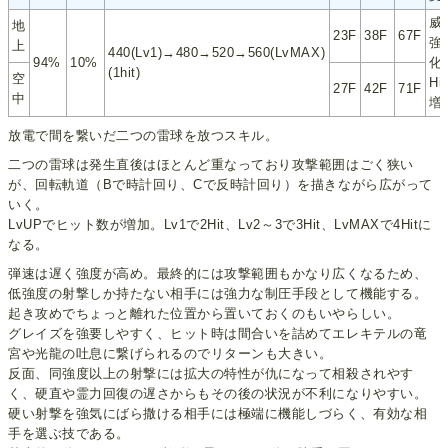
威
地
23F
38F
67F
強
上
440(Lv1)→480→520→560(LvMAX)
94%
10%
化
(1hit)
空
Hi
27F
42F
71F
中
増
放電で間を繋いだ二つの雷球を放つスキル。
二つの雷球は発生直後はほとんど重なっており攻撃範囲はごく狭い
が、回転軌道（Bで時計回り、Cで反時計回り）を描きながら広がって
いく。
LvUPでヒット数が増加。Lv1で2Hit、Lv2～3で3Hit、LvMAXで4Hitに
なる。
弾速は遅く強度が高め。最終的には攻撃範囲もかなり広くなるため、
低強度の射撃しか持たない相手には強力な制圧手段として機能する。
起き攻めでちょっと離れた位置から置いておくのもいやらしい。
グレイズを強要しやすく、ヒット時は間合いを詰めてエレキテルの竜
宮や光龍の吐息に繋げられるのでリターンも大きい。
反面、同強度以上の射撃には拡大の特性が仇になって相殺されやす
く、硬直や霊力回復の遅さからもその後の状況が不利になりやすい。
硬い射撃を強気にばら撒ける相手には極端に機能しづらく、有効な相
手を選ぶ技である。