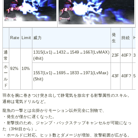
発
Rate
Limit
威力
持続
H
生
通
1315(Lv1)→1432→1549→1667(LvMAX)
23F
40F?
3
常
(4hit)
ホ
92%
10%
ー
1557(Lv1)→1695→1833→1971(LvMax)
43F
40F?
5
ル
(5hit)
ド
羽衣を腕に巻きつけ突き出して静電気を放出する射撃属性のスキル。
通称は電気ドリルなど。
龍魚の一撃とは出掛かりモーション以外完全に別物で、
・発生が僅かに遅くなった。
・射撃技のため、ジャンプ・バックステップキャンセルが可能になっ
た（3Hit目から）。
・ホールドに対応。ヒット数とダメージが増加、攻撃範囲が広がる。