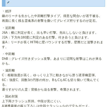
・総評
鎌のリーチを生かした中距離打撃タイプ。得意な間合いが若干被る。
画面に長く残る霊魂系の射撃を撒いてグレイズ狩りするのが定石。
・近距離
J6A：横に判定が長く、出も早い打撃。先出ししないと負けます。
J2A：下方向180度に判定のある打撃。付き合うと負けます。
遠A：リーチが長くHIT時に壁バウンドする打撃。壁際だと追撃されま
す。
・中距離
DhB：グレイズ付きダッシュ攻撃。あまりに迂闊な射撃はこれが来る
かも。
・遠距離
C：相殺強度が高く、ゆっくり上下に動きながら漂う遅滞幽霊弾。
6C：強度C、回数3の円形の何か。BもCも6Cも切り裂いて飛んでく
る。
通りすがりの人霊：背後から迫る射撃。奇襲されます。
・固め対策
上下両クラッシュ所持。中段が見にくい。
A連携最後の振り下ろしは中段クラッシュなので立ちガード。