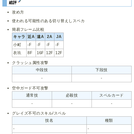
総評
攻め方
使われる可能性のある切り替えしスペカ
簡易フレーム比較
キャラ
近A
遠A
2A
JA
小町
-F
-F
-F
-F
衣玖
8F
16F
12F
12F
クラッシュ属性攻撃
中段技
下段技
-
-
空中ガード不可攻撃
通常技
必殺技
スペルカード
-
-
-
グレイズ不可のスキル/スペル
技名
種類
-
-