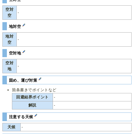
空対
-
空
地対空
地対
-
空
空対地
空対
-
地
固め、運び対策
箇条書きでポイントなど
回避結界ポイント
-
解説
-
注意する天候
天候
-