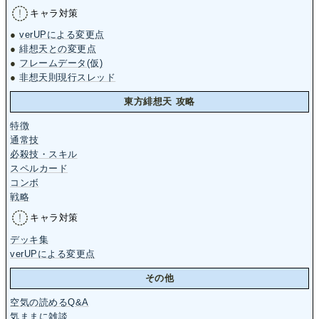
キャラ対策
●
verUPによる変更点
●
緋想天との変更点
●
フレームデータ(仮)
●
非想天則現行スレッド
東方緋想天 攻略
特徴
通常技
必殺技・スキル
スペルカード
コンボ
戦略
キャラ対策
デッキ集
verUPによる変更点
その他
空気の読めるQ&A
気ままに雑談