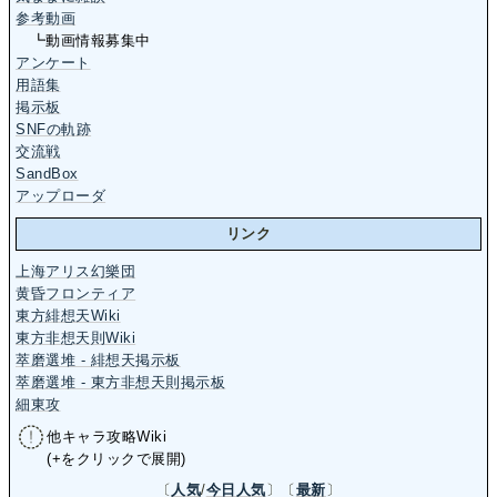
参考動画
┗動画情報募集中
アンケート
用語集
掲示板
SNFの軌跡
交流戦
SandBox
アップローダ
リンク
上海アリス幻樂団
黄昏フロンティア
東方緋想天Wiki
東方非想天則Wiki
萃磨選堆 - 緋想天掲示板
萃磨選堆 - 東方非想天則掲示板
細東攻
他キャラ攻略Wiki
(+をクリックで展開)
〔
人気
/
今日人気
〕〔
最新
〕