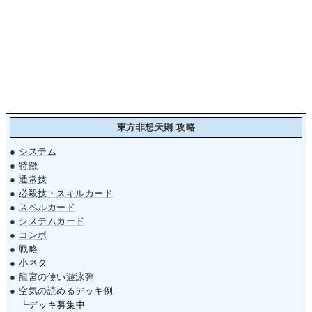
東方非想天則 攻略
●
システム
●
特徴
●
通常技
●
必殺技・スキルカード
●
スペルカード
●
システムカード
●
コンボ
●
戦略
●
小ネタ
●
龍宮の使い遊泳弾
●
空気の読めるデッキ例
┗デッキ募集中