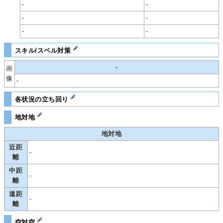
-
-
-
-
-
-
スキル/スペル対策
-
画
像
-
各状況の立ち回り
地対地
地対地
近距
-
離
中距
-
離
遠距
-
離
空対空