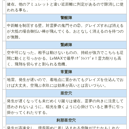
-
健在。他のアミュレットと違い近距離に判定があるので隙消しに使
われる事も。
警醒陣
中距離を制圧する壁。対霊夢の鬼門その②。グレイズすれば消える
-
が大抵の場合御払い棒が飛んでくる。おとなしく消えるのを待つの
が無難。
繋縛陣
空中可になった。相手は動けないものの、持続が強力でこちらも迂
-
闊に動くと引っかかる。LvMAXで最早ﾆｹﾞﾗﾚﾝｿﾞｫ！霊力削りも高
く、飛翔を切らすと割られる危機。
常置陣
-
地雷。発生が遅いので、着地点に置かれてもグレイズを仕込んでお
けば大丈夫。空飛ぶ衣玖には効果が高いとは言いづらい。
亜空穴
発生が遅くなっても未だめくり蹴りは健在。霊夢の向きに注意して
-
惑わされないように。稲光を撒くように心掛けていると勝手に引っ
掛かってくれたりする。
刹那亜空穴
-
発生が高速化し、増長固めに差し込まれる危険がでたかもしれな