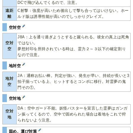
DCで飛び込んでくるので、注意。
遠距
C射撃：強度が高いため後出しで撃ち合ってはいけない。ホー
離
ルド版は誘導性能が高いのでしっかりグレイズ。
空対空
J8A：上を通り過ぎようとすると蹴られる。彼女の真上は死角
空対
ではない。
空
夢想封印を所持されている時は、霊力２～３以下の確定割り
なので注意。
地対空
JA：通称お払い棒。判定が強い、発生が早い、持続が長いと3
地対
拍子揃っている上、ヒットするとコンボに移行。対霊夢の鬼
空
門その①。
空対地
DA：空中ガード不能。妖怪バスターを宣言した霊夢はガンガ
空対
ン振ってくるので、空中で固められた場合は着地をこれで狩
地
られないよう注意。
固め、運び対策