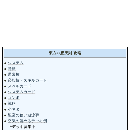
東方非想天則 攻略
●
システム
●
特徴
●
通常技
●
必殺技・スキルカード
●
スペルカード
●
システムカード
●
コンボ
●
戦略
●
小ネタ
●
龍宮の使い遊泳弾
●
空気の読めるデッキ例
┗デッキ募集中