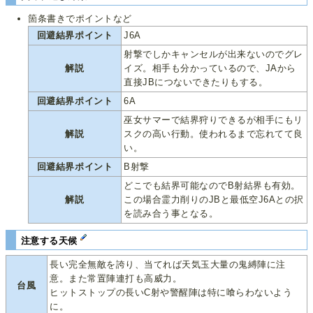
箇条書きでポイントなど
回避結界ポイント
J6A
射撃でしかキャンセルが出来ないのでグレ
解説
イズ。相手も分かっているので、JAから
直接JBにつないできたりもする。
回避結界ポイント
6A
巫女サマーで結界狩りできるが相手にもリ
解説
スクの高い行動。使われるまで忘れてて良
い。
回避結界ポイント
B射撃
どこでも結界可能なのでB射結界も有効。
解説
この場合霊力削りのJBと最低空J6Aとの択
を読み合う事となる。
注意する天候
長い完全無敵を誇り、当てれば天気玉大量の鬼縛陣に注
意。また常置陣連打も高威力。
台風
ヒットストップの長いC射や警醒陣は特に喰らわないよう
に。