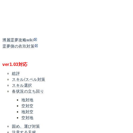
博麗霊夢攻略wiki
霊夢側の衣玖対策
ver1.03対応
総評
スキル/スペル対策
スキル選択
各状況の立ち回り
地対地
空対空
地対空
空対地
固め、運び対策
注意する天候