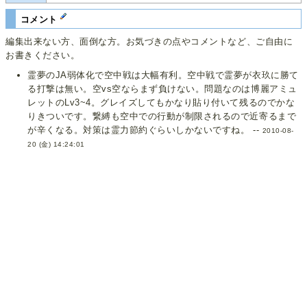
コメント
編集出来ない方、面倒な方。お気づきの点やコメントなど、ご自由に
お書きください。
霊夢のJA弱体化で空中戦は大幅有利。空中戦で霊夢が衣玖に勝て
る打撃は無い。空vs空ならまず負けない。問題なのは博麗アミュ
レットのLv3~4。グレイズしてもかなり貼り付いて残るのでかな
りきついです。繋縛も空中での行動が制限されるので近寄るまで
が辛くなる。対策は霊力節約ぐらいしかないですね。 --
2010-08-
20 (金) 14:24:01