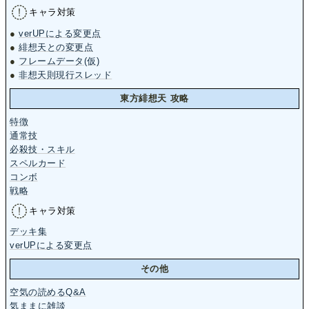
キャラ対策
●
verUPによる変更点
●
緋想天との変更点
●
フレームデータ(仮)
●
非想天則現行スレッド
東方緋想天 攻略
特徴
通常技
必殺技・スキル
スペルカード
コンボ
戦略
キャラ対策
デッキ集
verUPによる変更点
その他
空気の読めるQ&A
気ままに雑談