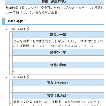
神霊「夢想封印」
-
無敵時間は長くないが、空中可のため、３Aなどをガードして反確ﾋ
ｬｯﾊｰで殴りにいくと食らう事がある。
スキル選択
236+B or C系
龍魚の一撃
-
どんな相手にも大体安定する打撃択。ただし、積極的に使うの
ならば最低でもＬｖ１。できればＬｖ３は欲しいところ
龍神の一撃
-
-
水得の龍魚
-
-
623+B or C系
羽衣は水の如く
-
-
羽衣は風の如く
射撃のＹ成分は反射しない仕様上、Ｃ射等のホーミングとは
-