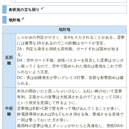
各状況の立ち回り
地対地
地対地
しゃがみの判定が小さく、近Aをスカされることがある。霊夢
には優秀な2Aがあるのでこの距離はガードが安定。
2A：判定も発生も持続も高性能。ガードすれば固めが始ま
る。
近距
DA：空中ガード不能。妖怪バスターを宣言した霊夢はガンガ
離
ン振ってくるので、空中で固められた場合は着地をこれで狩
られないよう注意。
DC：実は結構発生が早いグレイズ打撃。安易な射撃固めは蹴
られる。
衣玖の間合いだと思っちゃいけない。お払い棒のせいで霊夢
有利。正面からの攻撃は大抵潰されるので｢上をとってJ2A｣
という状況を意識して作るように。
中距
霊夢側はB射>C射で壁を作って飛び込んでくることが多い。
離
静電誘導弾があればBもCもかき消せる為、警戒させる意味で
一回は撃っておいた方が良い。
風雨時の霊夢は地上ダッシュがやたらと高速化し、突然DAや