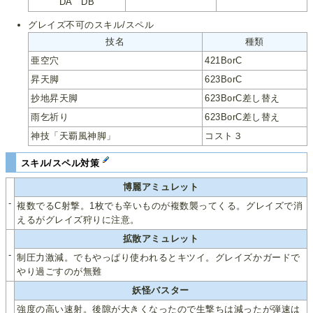
DA DB
グレイズ不可のスキル/スペル
技名
種類
亜空穴
421BorC
昇天脚
623BorC
抄地昇天脚
623BorC差し替え
雨乞祈り
623BorC差し替え
神技「天覇風神脚」
コスト３
スキル/スペル対策
博麗アミュレット
-
複数でるC射撃。1枚でも辛いものが複数襲ってくる。グレイズで消
えるがグレイズ狩りに注意。
拡散アミュレット
-
制圧力激減。でもやっぱり使われるとキツイ。グレイズかガードで
やり過ごすのが無難
妖怪バスター
強度の高い速射。後隙が大きくなったので生撃ちは減ったが弾速は