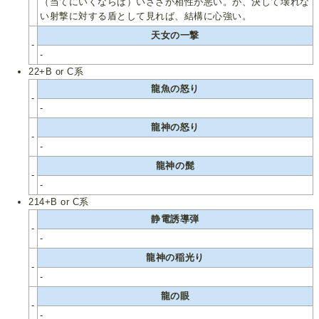
（当てにいくならば）いささか相性が悪い。が、決して壊れな
い射撃に対する盾として見れば、結構に心強い。
天女の一撃
-
-
22+B or C系
龍魚の怒り
-
-
龍神の怒り
-
-
龍神の髭
-
-
214+B or C系
静電誘導弾
-
-
龍神の稲光り
-
-
龍の眼
-
-