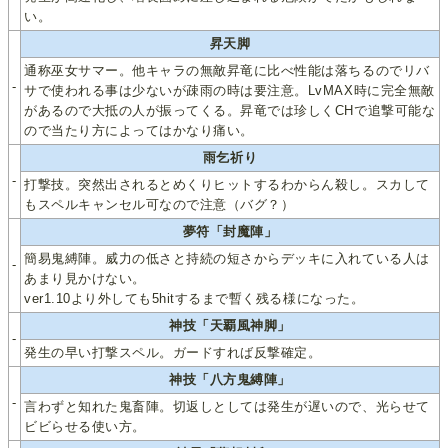
い。
昇天脚
通称巫女サマー。他キャラの無敵昇竜に比べ性能は落ちるのでリバ
-
サで使われる事は少ないが疎雨の時は要注意。LvMAX時に完全無敵
があるので大抵の人が振ってくる。昇竜では珍しくCHで追撃可能な
ので当たり方によってはかなり痛い。
雨乞祈り
-
打撃技。突然出されるとめくりヒットするわからん殺し。スカして
もスペルキャンセル可なので注意（バグ？）
夢符「封魔陣」
簡易鬼縛陣。威力の低さと持続の短さからデッキに入れている人は
-
あまり見かけない。
ver1.10より外しても5hitするまで暫く残る様になった。
神技「天覇風神脚」
-
発生の早い打撃スペル。ガードすれば反撃確定。
神技「八方鬼縛陣」
-
言わずと知れた鬼畜陣。切返しとしては発生が遅いので、光らせて
ビビらせる使い方。