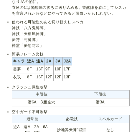
なりJAの的に。
衣玖のCは警醒陣の後ろに送り込める。警醒陣を盾にしてシスカ
を宣言された時などにやってみると面白いかもしれない。
使われる可能性のある切り替えしスペカ
神技「八方鬼縛陣」
神技「天覇風神脚」
夢符「封魔陣」
神霊「夢想封印」
簡易フレーム比較
キャラ
近A
遠A
2A
JA
J2A
霊夢
8F
13F
9F
10F
17F
衣玖
8F
16F
12F
12F
13F
クラッシュ属性攻撃
中段技
下段技
溜6A B亜空穴
溜3A
空中ガード不可攻撃
通常技
必殺技
スペルカード
近A 遠A 2A 6A
抄地昇天脚1段目
なし