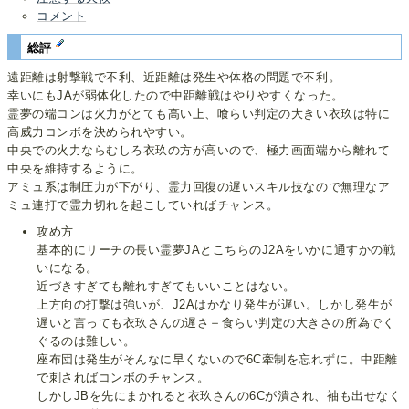
コメント
総評
遠距離は射撃戦で不利、近距離は発生や体格の問題で不利。
幸いにもJAが弱体化したので中距離戦はやりやすくなった。
霊夢の端コンは火力がとても高い上、喰らい判定の大きい衣玖は特に
高威力コンボを決められやすい。
中央での火力ならむしろ衣玖の方が高いので、極力画面端から離れて
中央を維持するように。
アミュ系は制圧力が下がり、霊力回復の遅いスキル技なので無理なア
ミュ連打で霊力切れを起こしていればチャンス。
攻め方
基本的にリーチの長い霊夢JAとこちらのJ2Aをいかに通すかの戦
いになる。
近づきすぎても離れすぎてもいいことはない。
上方向の打撃は強いが、J2Aはかなり発生が遅い。しかし発生が
遅いと言っても衣玖さんの遅さ＋食らい判定の大きさの所為でく
ぐるのは難しい。
座布団は発生がそんなに早くないので6C牽制を忘れずに。中距離
で刺さればコンボのチャンス。
しかしJBを先にまかれると衣玖さんの6Cが潰され、袖も出せなく