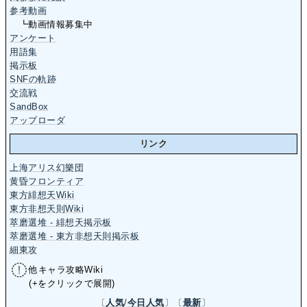
参考動画
┗動画情報募集中
アンケート
用語集
掲示板
SNFの軌跡
交流戦
SandBox
アップローダ
リンク
上海アリス幻樂団
黄昏フロンティア
東方緋想天Wiki
東方非想天則Wiki
萃磨選堆 - 緋想天掲示板
萃磨選堆 - 東方非想天則掲示板
細東攻
他キャラ攻略Wiki
(+をクリックで展開)
〔
人気
/
今日人気
〕〔
最新
〕