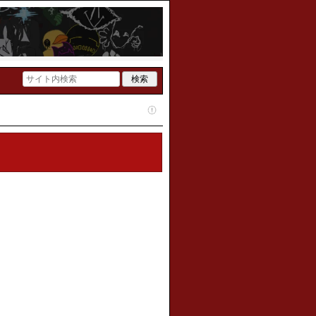
てください。荒らしをしないでく
ION」がYouTubeにて800万