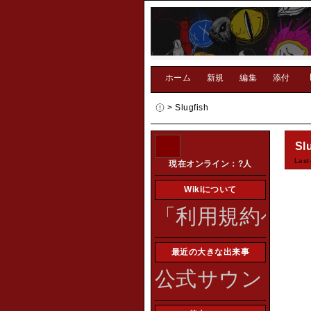
[
ホーム
|
新規
|
編集
|
添付
]
> Slugfish
Sl
Last
現在オンライン：
?
人
Wikiについて
「利用規約ペー
最近の大きな出来事
公式サウンドトラ