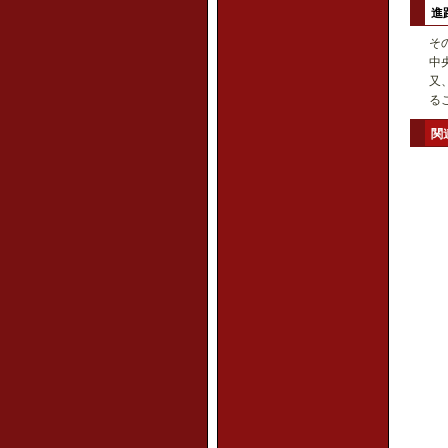
進
そ
中
又
る
関