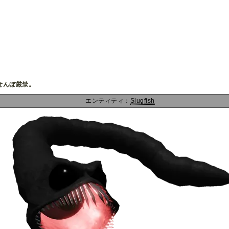
せんぼ厳禁。
エンティティ：
Slugfish