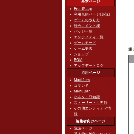
基本ページ
FrontPage
利用規約ページ
(必読)
ゲームのやり方
総合コメント欄
バッジ一覧
エンティティ一覧
ゲームモード
ゲーム要素
通
ショップ
BGM
アップデートログ
応用ページ
Modifiers
コマンド
MenuBar
小ネタ・豆知識
ストーリー・世界観
その他エンティティ情
報
編集者向けページ
議論ページ
基本的な編集について