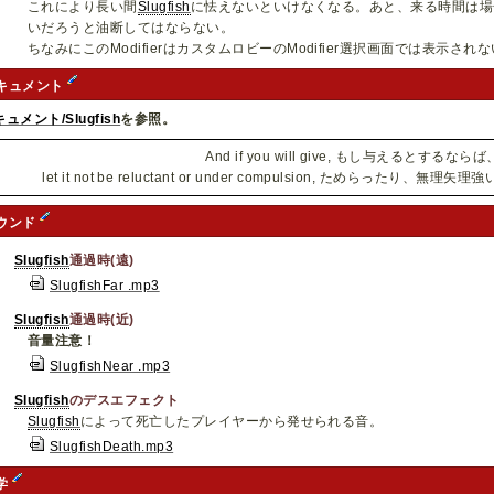
これにより長い間
Slugfish
に怯えないといけなくなる。あと、来る時間は場
いだろうと油断してはならない。
ちなみにこのModifierはカスタムロビーのModifier選択画面では表示され
キュメント
ュメント/Slugfish
を参照。
And if you will give, もし与えるとするならば
let it not be reluctant or under compulsion, ためらった
ウンド
Slugfish
通過時(遠)
SlugfishFar .mp3
Slugfish
通過時(近)
音量注意！
SlugfishNear .mp3
Slugfish
のデスエフェクト
Slugfish
によって死亡したプレイヤーから発せられる音。
SlugfishDeath.mp3
学