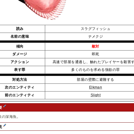
読み
スラグフィッシュ
名前の意味
ナメクジ
傾向
敵対
ダメージ
即死
アクション
高速で部屋を通過し、触れたプレイヤーを殺害
表す罪
多くのものを求める強欲の罪
対処方法
部屋の壁際に避難する
次のエンティティ
Elkman
前のエンティティ
Slight
要
欲の深海魚。
見