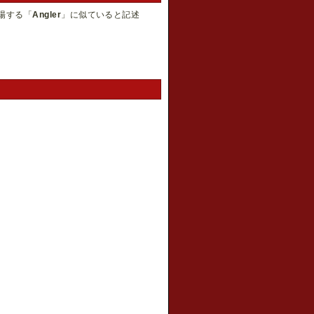
場する「
Angler
」に似ていると記述