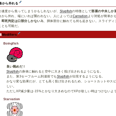
路から外れる
の速度から焦ってしまうかもしれないが、
Slugfish
の特徴として
部屋の中央しか
央から外れ、端にいれば襲われない。人によっては
Carnation
より対処が簡単か
、
即死判定は口部分しかない
為、胴体部分に触れても何も起きない。スライディ
ことも可能だ。
連
Modifiers
Boingfish
良い眺めだ！
Slugfish
の身体に触れると空中に大きく投げ出されるようになる。
また、第3セーフルーム到達前でも
Slugfish
が出現するようになる。
かなり変な効果だが、とても高く投げ出されるため、ショートカットやス
しい。
ただしXP減少量は-15%とかなり大きめなのでXPが欲しい時はつけないよ
Starvation