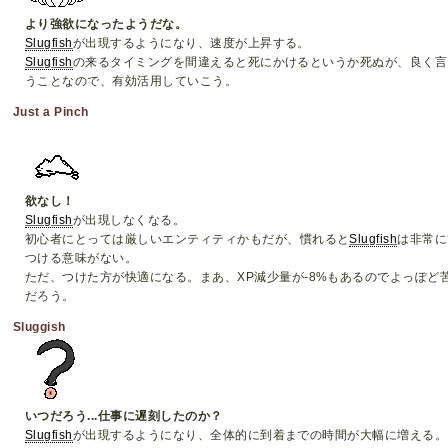
より強欲になったようだな。
Slugfish
が出現するようになり、速度が上昇する。
Slugfish
の来るタイミングを間違えると死にかけるというか死ぬが、良く言
うことなので、有効活用していこう。
Just a Pinch
欲なし！
Slugfish
が出現しなくなる。
初心者にとっては厳しいエンティティかもだが、慣れると
Slugfish
は非常に
つける意味がない。
ただ、つけた方が快適になる。まあ、XP減少量が-8%もあるのでよっぽど
だろう。
Sluggish
いつだろう...仕事に遅刻したのか？
Slugfish
が出現するようになり、全体的に到着までの時間が大幅に増える。