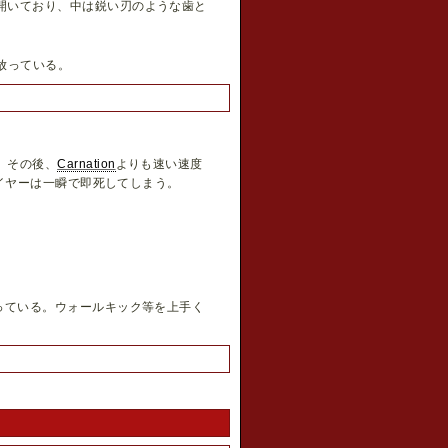
開いており、中は鋭い刃のような歯と
放っている。
。その後、
Carnation
よりも速い速度
イヤーは一瞬で即死してしまう。
っている。ウォールキック等を上手く