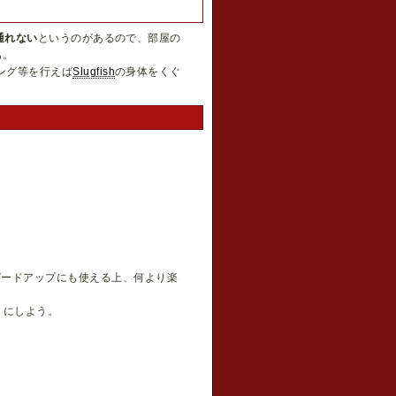
通れない
というのがあるので、部屋の
も。
ング等を行えば
Slugfish
の身体をくぐ
ピードアップにも使える上、何より楽
うにしよう。