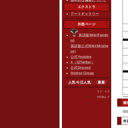
エクストラ
アートギャラリー
外部ページ
英語版Wiki(Fando
m)
英語版公式Wiki(Mirahe
ze)
公式Youtube
X（旧Twitter）
公式Discord
Roblox Group
〔
人気
/
今日人気
〕〔
最新
〕
T.
?
Y.
?
NOW.
?
TOTAL.
?
概
強
外