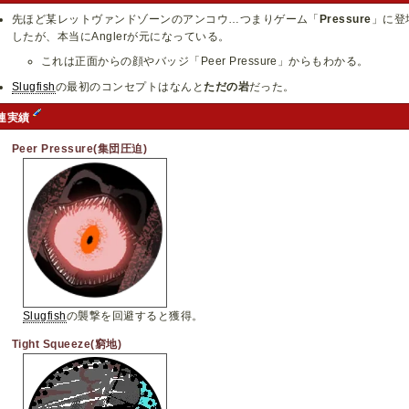
先ほど某レットヴァンドゾーンのアンコウ…つまりゲーム「
Pressure
」に登
したが、本当にAnglerが元になっている。
これは正面からの顔やバッジ「Peer Pressure」からもわかる。
Slugfish
の最初のコンセプトはなんと
ただの岩
だった。
連実績
Peer Pressure(集団圧迫)
Slugfish
の襲撃を回避すると獲得。
Tight Squeeze(窮地)