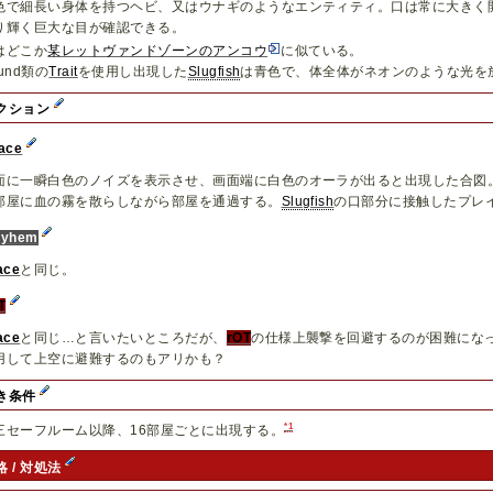
色で細長い身体を持つヘビ、又はウナギのようなエンティティ。口は常に大きく
り輝く巨大な目が確認できる。
はどこか
某レットヴァンドゾーンのアンコウ
に似ている。
und類の
Trait
を使用し出現した
Slugfish
は青色で、体全体がネオンのような光を
クション
ace
面に一瞬白色のノイズを表示させ、画面端に白色のオーラが出ると出現した合図
部屋に血の霧を散らしながら部屋を通過する。
Slugfish
の口部分に接触したプレ
ayhem
ace
と同じ。
T
ace
と同じ…と言いたいところだが、
rOT
の仕様上襲撃を回避するのが困難にな
用して上空に避難するのもアリかも？
き条件
*1
三セーフルーム以降、16部屋ごとに出現する。
略 / 対処法