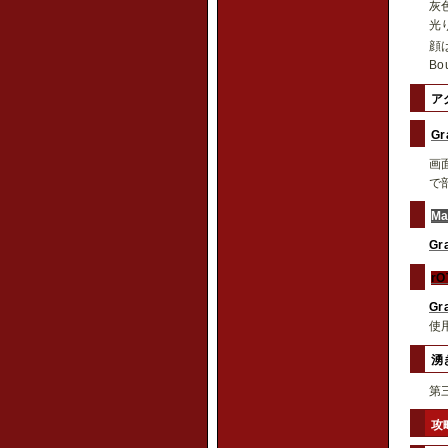
灰
光
顔
Bo
ア
Gr
画
で
M
Gr
rO
Gr
使
湧
第
攻