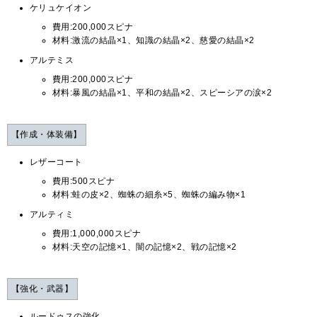
ケリュケイオン
費用:200,000スピナ
材料:激流の結晶×1、知識の結晶×2、慈愛の結晶×2
アルテミス
費用:200,000スピナ
材料:暴風の結晶×1、平和の結晶×2、スピーシアの涙×2
【作成・体装備】
レザーコート
費用:500スピナ
材料:蛙の皮×2、蜘蛛の細糸×5、蜘蛛の編み物×1
アルティミ
費用:1,000,000スピナ
材料:天空の記憶×1、闇の記憶×2、戦の記憶×2
【強化・武器】
ルードゥスの強化