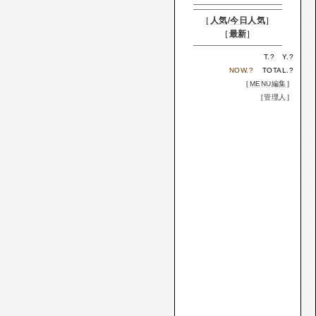
［
人気
/
今日人気
］
［
最新
］
T.
?
Y.
?
NOW.
?
TOTAL.
?
［
MENU編集
］
［
管理人
］