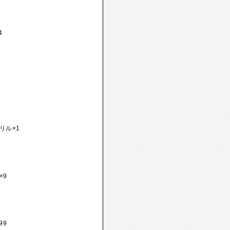
4
4
リル×1
×9
99