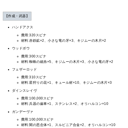
【作成・武器】
ハンドアクス
費用:320スピナ
材料:赤鉄鉱×2、小さな竜の牙×3、キジムーの木片×2
ウッドボウ
費用:300スピナ
材料:蜘蛛の細糸×5、キジムーの木片×3、小さな竜の牙×2
フェザーロッド
費用:310スピナ
材料:星狩りの花×1、キュール材×10、キジムーの木片×3
ダインスレイヴ
費用:100,000スピナ
材料:兵器の歯車×1、ステンレス×2、オリハルコン×10
ガンデーヴァ
費用:100,000スピナ
材料:闇の思念体×1、スルビニア合金×2、オリハルコン×10