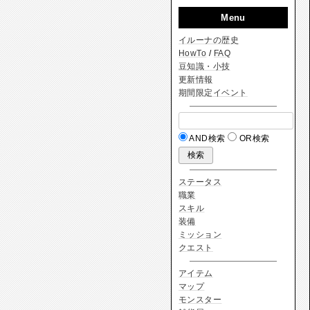
Menu
イルーナの歴史
HowTo
/
FAQ
豆知識・小技
更新情報
期間限定イベント
AND検索
OR検索
ステータス
職業
スキル
装備
ミッション
クエスト
アイテム
マップ
モンスター