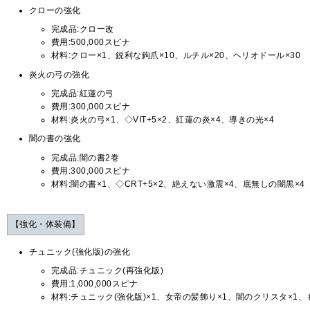
クローの強化
完成品:クロー改
費用:500,000スピナ
材料:クロー×1、鋭利な鉤爪×10、ルチル×20、ヘリオドール×30
炎火の弓の強化
完成品:紅蓮の弓
費用:300,000スピナ
材料:炎火の弓×1、◇VIT+5×2、紅蓮の炎×4、導きの光×4
闇の書の強化
完成品:闇の書2巻
費用:300,000スピナ
材料:闇の書×1、◇CRT+5×2、絶えない激震×4、底無しの闇黒×4
【強化・体装備】
チュニック(強化版)の強化
完成品:チュニック(再強化版)
費用:1,000,000スピナ
材料:チュニック(強化版)×1、女帝の髪飾り×1、闇のクリスタ×1、