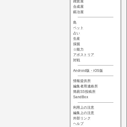
雑貨屋
合成屋
鍛冶屋
島
ペット
占い
生産
採掘
☆能力
アポストリア
対戦
Android版・iOS版
情報提供所
編集者用連絡所
簡易SS投稿所
SandBox
利用上の注意
編集上の注意
外部リンク
ヘルプ