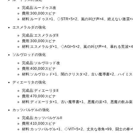
完成品:ルードゥス改
費用:300,000スピナ
材料:ルードゥス×1、◇STR+5×2、嵐の叫び声×4、絶えない激震×
エスメラルダの強化
完成品:エスメラルダII
費用:300,000スピナ
材料:エスメラルダ×1、◇AGI+5×2、嵐の叫び声×4、暴れる荒波×
ソルヴロッドの強化
完成品:ソルヴロッド改
費用:400,000スピナ
材料:ソルヴロッド×1、闇のクリスタ×2、古い魔導書×2、ハイミス
ディエーリタの強化
完成品:ディエーリタII
費用:470,000スピナ
材料:ディエーリタ×1、古い魔導書×1、悪魔の涙×3、悪魔の飲み薬
カッツバルゲルの強化
完成品:カッツバルゲルII
費用:410,000スピナ
材料:カッツバルゲル×1、◇VIT+5×2、丈夫な巻角×99、闘士の拳×