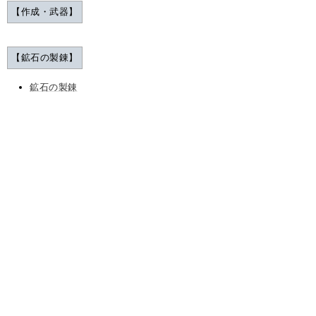
【作成・武器】
【鉱石の製錬】
鉱石の製錬