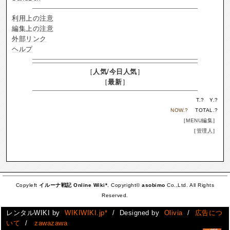
利用上の注意
編集上の注意
外部リンク
ヘルプ
［
人気
/
今日人気
］
［
最新
］
T.
?
Y.
?
NOW.
?
TOTAL.
?
［
MENU編集
］
［
管理人
］
Copyleft
イルーナ戦記 Online Wiki*
. Copyright©
asobimo
Co.,Ltd. All Rights
Reserved.
レンタルWIKI by
WIKIWIKI.jp*
/ Designed by
Olivia
/
広告につ
いて
/
zawazawa