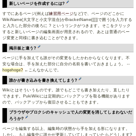
新しいページを作成するには?
すでにあるページ(例えば
練習用ページ
など)で、ページのどこかに
WikiName(大文字と小文字混合)かBracketName([[]]で囲う)を入力する
と入力した部分の後ろに ? というリンクがつきます。そこをクリック
すると新しいページの編集画面が用意されるので、あとは普通のペー
ジ変更と同様に書き込むことができます。
掲示板と違う?
ページに手を加えても誰がその変更をしたかわからなくなります。不
安な場合は、手を加えた部分に自分の名前を書いておきましょう。 --
hogehoge
?
←こんなかんじで。
誰かが書き込みを書き換えてしまう?
Wikiとはそういうものです。誰でもどこでも書き加えたり、直したり
できます。PukiWikiには定期的にバックアップを取る機能があります
ので、バックアップから復旧させることもできます。
ブラウザやプロクシのキャッシュで人の変更を消してしまわないだ
ろうか?
ページを編集する以上、編集時の状態から手を加える形になります。
しかし、もし編集中に誰かが更新していてしまっていたらどうします?