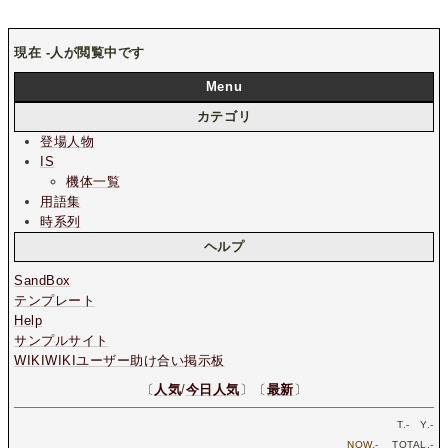
現在
-
人が閲覧中です
Menu
カテゴリ
登場人物
IS
機体一覧
用語集
時系列
ヘルプ
SandBox
テンプレート
Help
サンプルサイト
WIKIWIKIユーザー助け合い掲示板
〔
人気
/
今日人気
〕〔
最新
〕
T.
-
Y.
-
NOW.
-
TOTAL.
-