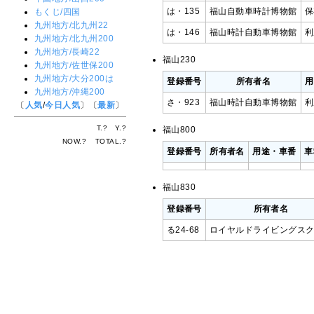
は・135
福山自動車時計博物館
保
もくじ/四国
九州地方/北九州22
は・146
福山時計自動車博物館
利
九州地方/北九州200
九州地方/長崎22
福山230
九州地方/佐世保200
九州地方/大分200は
登録番号
所有者名
用
九州地方/沖縄200
さ・923
福山時計自動車博物館
利
〔
人気
/
今日人気
〕〔
最新
〕
T.
?
Y.
?
福山800
NOW.
?
TOTAL.
?
登録番号
所有者名
用途・車番
車
福山830
登録番号
所有者名
る24-68
ロイヤルドライビングス