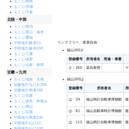
もくじ/群馬
もくじ/茨城
もくじ/千葉
北陸・中部
もくじ/新潟
もくじ/富山・福井
もくじ/愛知
リンクフリー、更新自由
中部地方/岐阜22
中部地方/岐阜200
福山200さ
もくじ/三重
登録番号
所有者名
用途・車番
もくじ/長野
もくじ/山梨・静岡
さ・260
某自家用
マ
近畿～九州
もくじ/滋賀・京都
福山200は
近畿地方/なにわ200
登録番号
所有者名
用
近畿地方/和泉200
もくじ/兵庫
は･･34
福山時計自動車博物館
復
もくじ/奈良・和歌山
もくじ/岡山
は･･81
福山自動車時計博物館
復
もくじ/広島
中国地方/鳥取200
は・113
福山時計自動車博物館
復
中国地方/山口22
中国地方/山口200