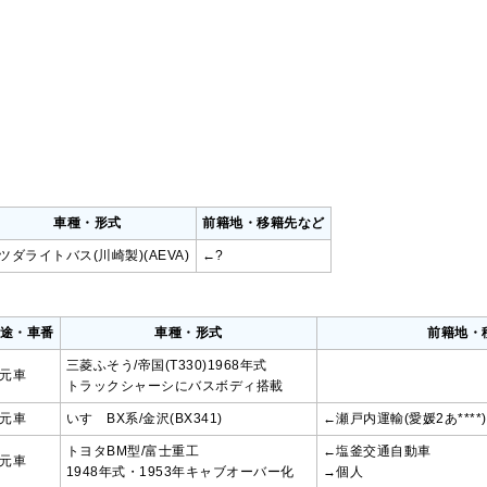
車種・形式
前籍地・移籍先など
ツダライトバス(川崎製)(AEVA)
←?
途・車番
車種・形式
前籍地・
三菱ふそう/帝国(T330)1968年式
元車
トラックシャーシにバスボディ搭載
元車
いすゞBX系/金沢(BX341)
←瀬戸内運輸(愛媛2あ****
トヨタBM型/富士重工
←塩釜交通自動車
元車
1948年式・1953年キャブオーバー化
→個人