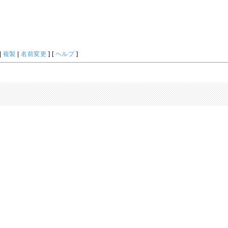
|
複製
|
名前変更
] [
ヘルプ
]