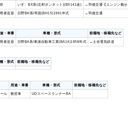
存
いすゞBX系(北村ボンネット)(BX141改)
←羽後交通【エンジン載せ
用者送迎
日野BH系/帝国(BH15)1961年式
←羽後交通
途・車番
車種・形式
前籍地・移籍先など
用者送迎
日野BA系/東浦自動車工業(BA14)1958年式
←土佐電気鉄道
種・形式
前籍地・移籍先など
用途・車番
車種・形式
前籍地・移籍先など
クール
教習車
UDスペースランナーRA