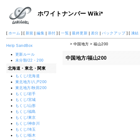
ホワイトナンバー Wiki*
[
ホーム
] [
新規
|
編集
|
添付
] [
一覧
|
最終更新
|
差分
|
バックアップ
] [
凍結
> 中国地方 > 福山200
Help
SandBox
更新ルール
中国地方/福山200
未分類/22・200
北海道・東北・関東
もくじ/北海道
東北地方/八戸200
東北地方/秋田200
もくじ/岩手
もくじ/宮城
もくじ/山形
もくじ/福島
もくじ/東京
もくじ/神奈川
もくじ/埼玉
もくじ/栃木