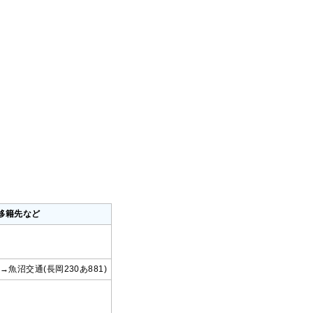
移籍先など
)→魚沼交通(長岡230あ881)