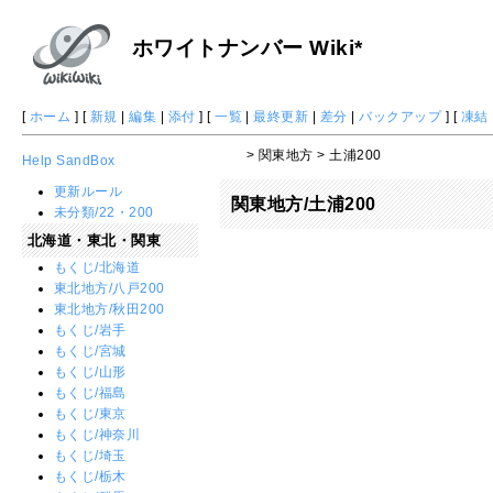
ホワイトナンバー Wiki*
[
ホーム
] [
新規
|
編集
|
添付
] [
一覧
|
最終更新
|
差分
|
バックアップ
] [
凍結
> 関東地方 > 土浦200
Help
SandBox
更新ルール
関東地方/土浦200
未分類/22・200
北海道・東北・関東
もくじ/北海道
東北地方/八戸200
東北地方/秋田200
もくじ/岩手
もくじ/宮城
もくじ/山形
もくじ/福島
もくじ/東京
もくじ/神奈川
もくじ/埼玉
もくじ/栃木