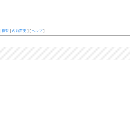
|
複製
|
名前変更
] [
ヘルプ
]