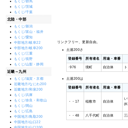
もくじ/群馬
もくじ/茨城
もくじ/千葉
北陸・中部
もくじ/新潟
もくじ/富山・福井
もくじ/愛知
リンクフリー、更新自由。
中部地方/岐阜22
中部地方/岐阜200
土浦200さ
もくじ/三重
登録番号
所有者名
用途・車番
もくじ/長野
もくじ/山梨・静岡
･976
境町
自治体
ト
近畿～九州
もくじ/滋賀・京都
土浦200は
近畿地方/なにわ200
登録番号
所有者名
用途・車番
近畿地方/和泉200
もくじ/兵庫
い
もくじ/奈良・和歌山
・・17
稲敷市
自治体
(
もくじ/岡山
もくじ/広島
・・48
八千代町
自治体
三
中国地方/鳥取200
中国地方/山口22
中国地方/山口200