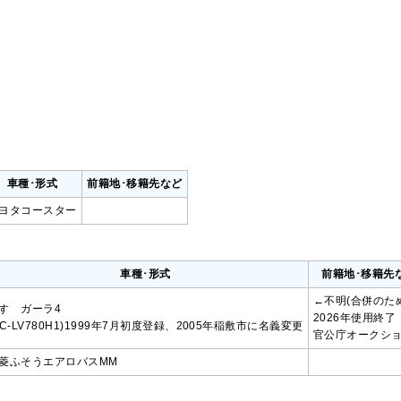
車種･形式
前籍地･移籍先など
ヨタコースター
車種･形式
前籍地･移籍先
←不明(合併のため
すゞガーラ4
2026年使用終了
KC-LV780H1)1999年7月初度登録、2005年稲敷市に名義変更
官公庁オークシ
菱ふそうエアロバスMM