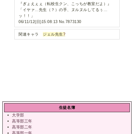
『ぎょえぇぇ（転校生クン、こっちが教室だよ）』
「イヤァ…先生（？）の手、ヌルヌルしてるぅ…
ッ！！」
06/11/12(日)15:08:13 No.7873130
関連キャラ
ジェル先生
?
生徒名簿
大学部
高等部三年
高等部二年
高等部一年