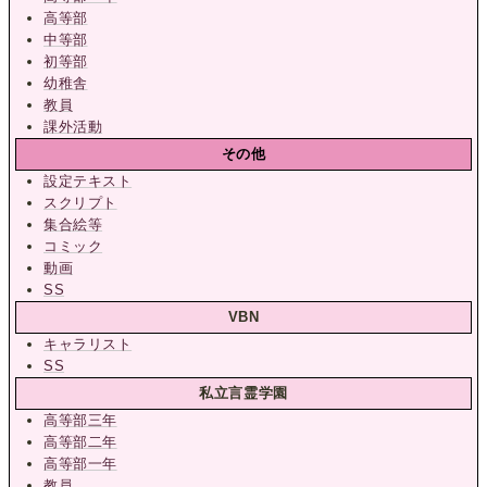
高等部
中等部
初等部
幼稚舎
教員
課外活動
その他
設定テキスト
スクリプト
集合絵等
コミック
動画
SS
VBN
キャラリスト
SS
私立言霊学園
高等部三年
高等部二年
高等部一年
教員